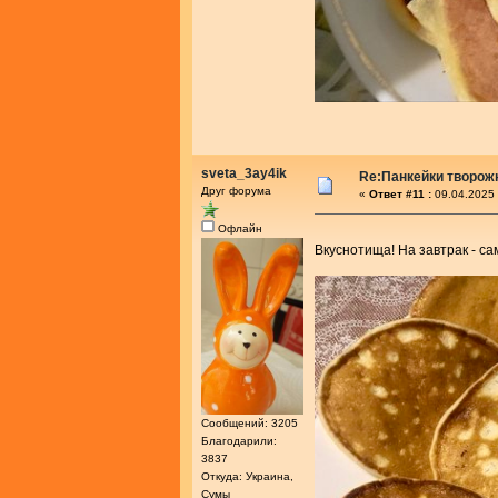
sveta_3ay4ik
Re:Панкейки творож
Друг форума
«
Ответ #11 :
09.04.2025 
Офлайн
Вкуснотища! На завтрак - с
Сообщений: 3205
Благодарили:
3837
Откуда: Украина,
Сумы