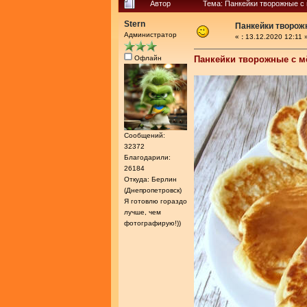
Автор
Тема: Панкейки творожные с
Stern
Панкейки творож
Администратор
«
:
13.12.2020 12:11 
Офлайн
Панкейки творожные с 
Сообщений:
32372
Благодарили:
26184
Откуда: Берлин
(Днепропетровск)
Я готовлю гораздо
лучше, чем
фотографирую!))