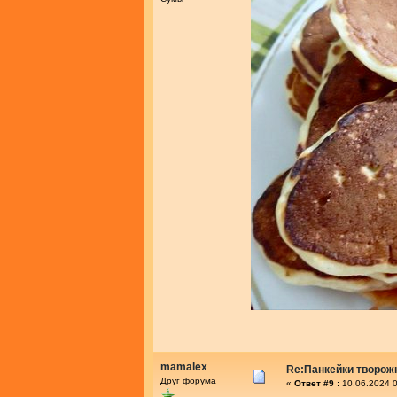
mamalex
Re:Панкейки творож
Друг форума
«
Ответ #9 :
10.06.2024 0