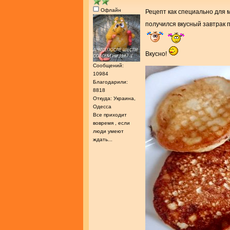
Офлайн
Рецепт как специально для 
получился вкусный завтрак п
Вкусно!
Сообщений:
10984
Благодарили:
8818
Откуда: Украина,
Одесса
Все приходит
вовремя , если
люди умеют
ждать...