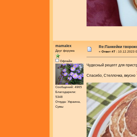
mamalex
Re:Панкейки творож
Друг форума
«
Ответ #7 :
10.12.2023 0
Офлайн
Чудесный рецепт для прист
Спасибо, Стеллочка, вкусно
Сообщений: 4965
Благодарили:
5348
Откуда: Украина,
Сумы