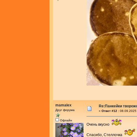
mamalex
Re:Панкейки творож
Друг форума
«
Ответ #12 :
08.09.2025 
Офлайн
Очень вкусно
Спасибо, Стеллочка