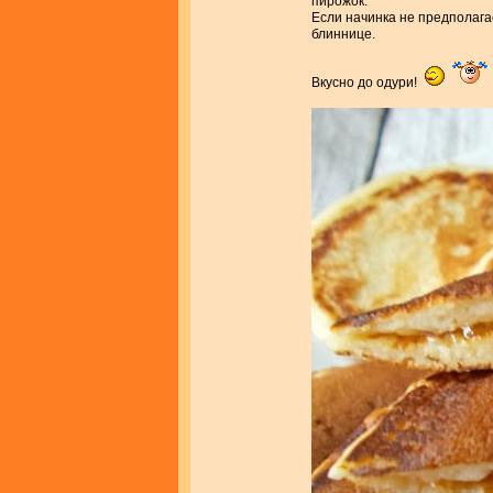
пирожок.
Если начинка не предполага
блиннице.
Вкусно до одури!