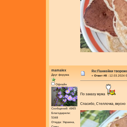
mamalex
Re:Панкейки творож
Друг форума
«
Ответ #8 :
12.03.2024 0
Офлайн
По заказу мужа
Спасибо, Стеллочка, вкусн
Сообщений: 4965
Благодарили:
5348
Откуда: Украина,
Сумы