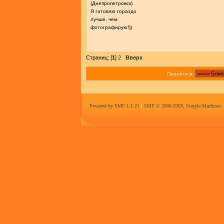
(Днепропетровск)
Я готовлю гораздо
лучше, чем
фотографирую!))
Страниц: [
1
]
2
Вверх
Перейти в:
Powered by SMF 1.1.21
|
SMF © 2006-2009, Simple Machines