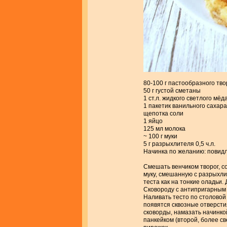
80-100 г пастообразного тво
50 г густой сметаны
1 ст.л. жидкого светлого мёд
1 пакетик ванильного сахара
щепотка соли
1 яйцо
125 мл молока
~ 100 г муки
5 г разрыхлителя 0,5 ч.л.
Начинка по желанию: повидло
Смешать венчиком творог, со
муку, смешанную с разрыхли
теста как на тонкие оладьи. 
Сковороду с антипригарным
Наливать тесто по столовой
появятся сквозные отверстия
сковорды, намазать начинко
панкейком (второй, более св