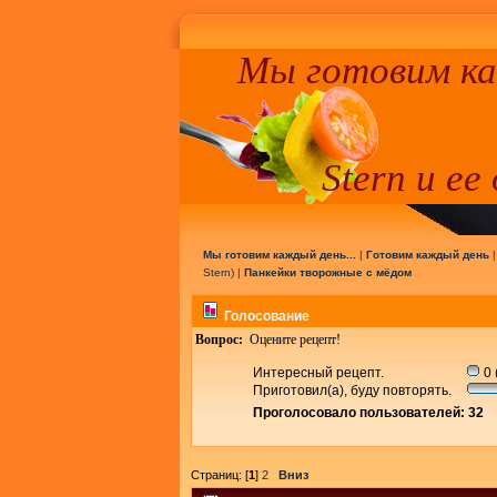
Мы готовим к
Stern и ее
Мы готовим каждый день...
|
Готовим каждый день
Stern
) |
Панкейки творожные с мёдом
Голосование
Вопрос:
Оцените рецепт!
Интересный рецепт.
0 
Приготовил(а), буду повторять.
Проголосовало пользователей: 32
Страниц: [
1
]
2
Вниз