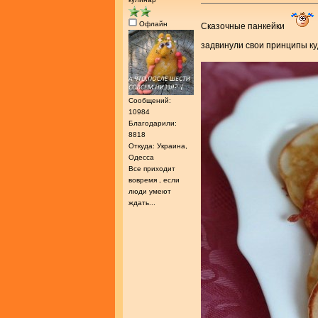
Офлайн
Сказочные панкейки
задвинули свои принципы 
Сообщений:
10984
Благодарили:
8818
Откуда: Украина,
Одесса
Все приходит
вовремя , если
люди умеют
ждать...