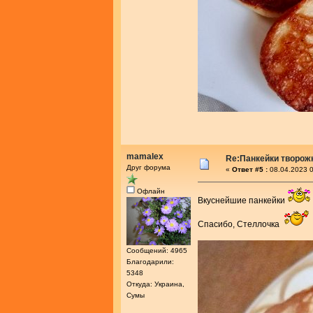
mamalex
Re:Панкейки творож
Друг форума
«
Ответ #5 :
08.04.2023 0
Офлайн
Вкуснейшие панкейки
Спасибо, Стеллочка
Сообщений: 4965
Благодарили:
5348
Откуда: Украина,
Сумы