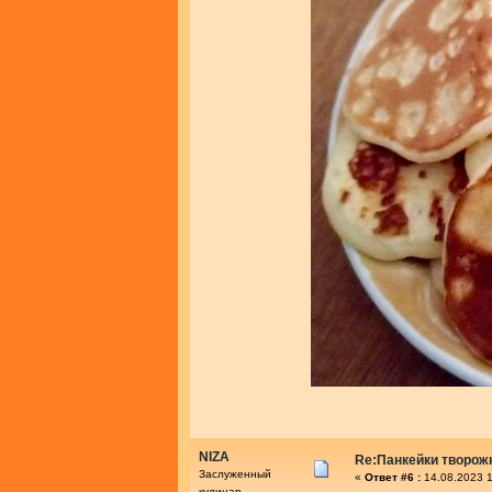
NIZA
Re:Панкейки творож
Заслуженный
«
Ответ #6 :
14.08.2023 1
кулинар