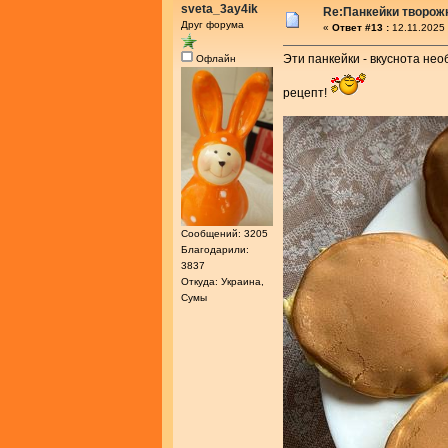
sveta_3ay4ik
Re:Панкейки творож
Друг форума
«
Ответ #13 :
12.11.2025 
Эти панкейки - вкуснота нео
Офлайн
рецепт!
Сообщений: 3205
Благодарили:
3837
Откуда: Украина,
Сумы