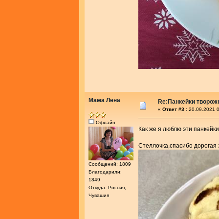
Мама Лена
Re:Панкейки творож
«
Ответ #3 :
20.09.2021 0
Офлайн
Как же я люблю эти панкейк
Стеллочка,спасибо дорогая 
Сообщений: 1809
Благодарили:
1849
Откуда: Россия,
Чувашия