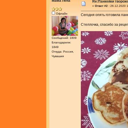
Мама Лена
Re:Панкейки творож
«
Ответ #2 :
26.12.2020 1
Офлайн
Сегодня опять готовила пан
Стеллочка, спасибо за реце
Сообщений: 1809
Благодарили:
1849
Откуда: Россия,
Чувашия