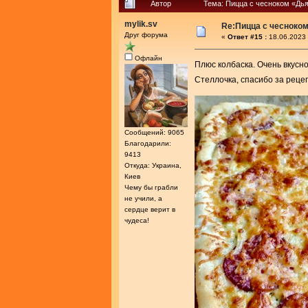
Автор
Тема: Пицца с чесноком «Дь
mylik.sv
Re:Пицца с чесноко
Друг форума
«
Ответ #15 :
18.06.2023 
Офлайн
Плюс колбаска. Очень вкусн
Стеллочка, спасибо за реце
Сообщений: 9065
Благодарили:
9413
Откуда: Украина,
Киев
Чему бы грабли
не учили, а
сердце верит в
чудеса!