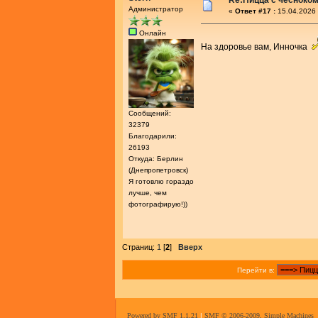
Re:Пицца с чесноко
Администратор
«
Ответ #17 :
15.04.2026 
Онлайн
На здоровье вам, Инночка
Сообщений:
32379
Благодарили:
26193
Откуда: Берлин
(Днепропетровск)
Я готовлю гораздо
лучше, чем
фотографирую!))
Страниц:
1
[
2
]
Вверх
Перейти в:
Powered by SMF 1.1.21
|
SMF © 2006-2009, Simple Machines