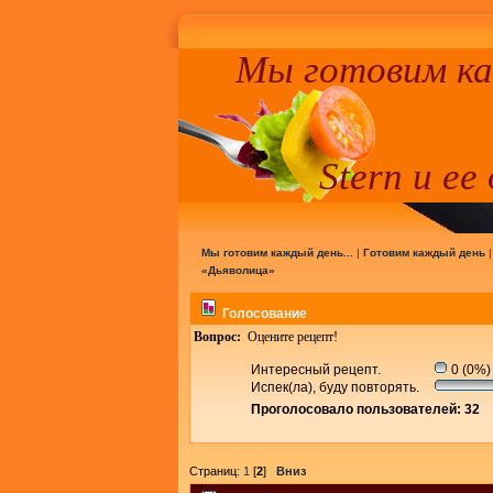
Мы готовим к
Stern и ее
Мы готовим каждый день...
|
Готовим каждый день
«Дьяволица»
Голосование
Вопрос:
Оцените рецепт!
Интересный рецепт.
0 (0%)
Испек(ла), буду повторять.
Проголосовало пользователей: 32
Страниц:
1
[
2
]
Вниз