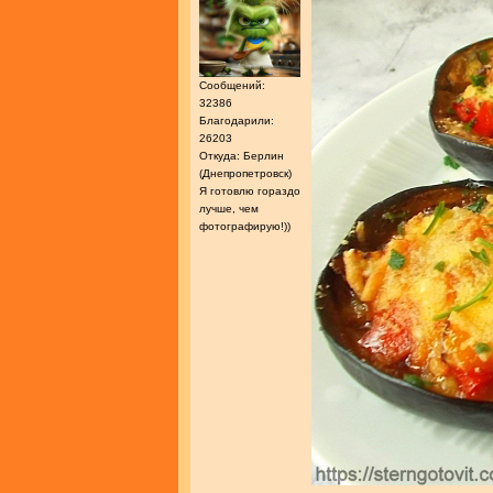
Сообщений:
32386
Благодарили:
26203
Откуда: Берлин
(Днепропетровск)
Я готовлю гораздо
лучше, чем
фотографирую!))