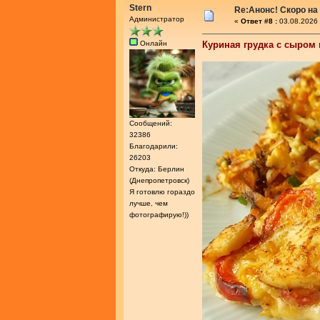
Stern
Re:Анонс! Скоро на
Администратор
«
Ответ #8 :
03.08.2026 
Онлайн
Куриная грудка с сыром
Сообщений:
32386
Благодарили:
26203
Откуда: Берлин
(Днепропетровск)
Я готовлю гораздо
лучше, чем
фотографирую!))