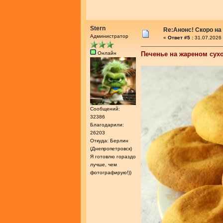
Stern
Re:Анонс! Скоро на
Администратор
«
Ответ #5 :
31.07.2026 
Онлайн
Печенье на жареном сух
Сообщений:
32386
Благодарили:
26203
Откуда: Берлин
(Днепропетровск)
Я готовлю гораздо
лучше, чем
фотографирую!))