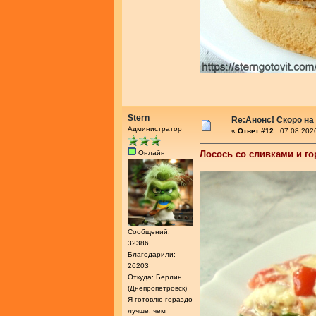
Stern
Re:Анонс! Скоро на
Администратор
«
Ответ #12 :
07.08.2026
Онлайн
Лосось со сливками и го
Сообщений:
32386
Благодарили:
26203
Откуда: Берлин
(Днепропетровск)
Я готовлю гораздо
лучше, чем