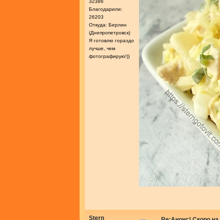
32386
Благодарили:
26203
Откуда: Берлин
(Днепропетровск)
Я готовлю гораздо
лучше, чем
фотографирую!))
Stern
Re:Анонс! Скоро на