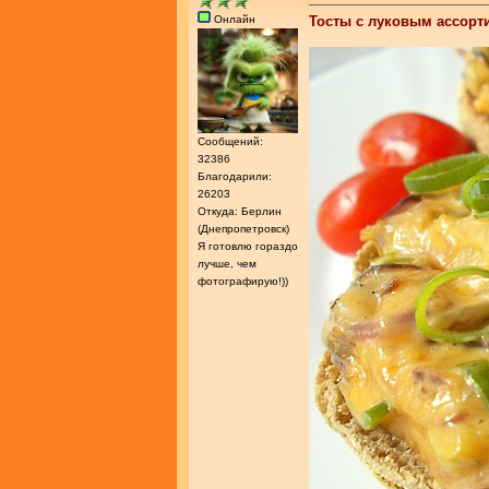
Онлайн
Тосты с луковым ассорт
Сообщений:
32386
Благодарили:
26203
Откуда: Берлин
(Днепропетровск)
Я готовлю гораздо
лучше, чем
фотографирую!))