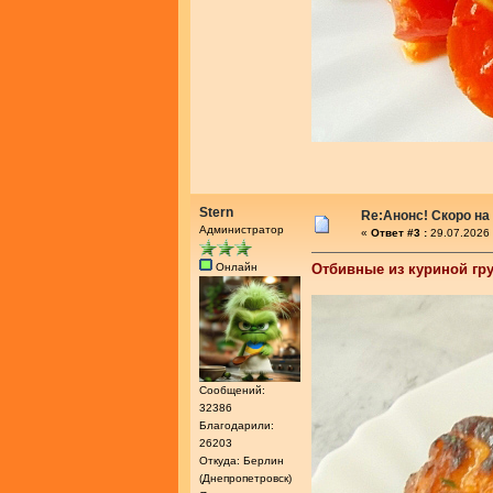
Stern
Re:Анонс! Скоро на
Администратор
«
Ответ #3 :
29.07.2026 
Онлайн
Отбивные из куриной гр
Сообщений:
32386
Благодарили:
26203
Откуда: Берлин
(Днепропетровск)