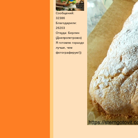
Сообщений:
32386
Благодарили:
26203
Откуда: Берлин
(Днепропетровск)
Я готовлю гораздо
лучше, чем
фотографирую!))