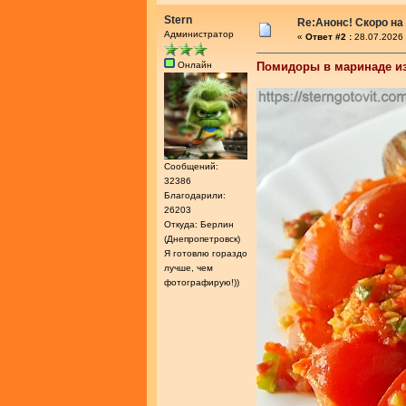
Stern
Re:Анонс! Скоро на
Администратор
«
Ответ #2 :
28.07.2026 
Онлайн
Помидоры в маринаде из
Сообщений:
32386
Благодарили:
26203
Откуда: Берлин
(Днепропетровск)
Я готовлю гораздо
лучше, чем
фотографирую!))