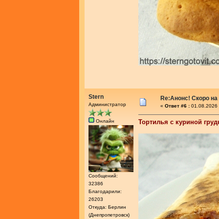
Stern
Re:Анонс! Скоро на
Администратор
«
Ответ #6 :
01.08.2026 
Онлайн
Тортилья с куриной груд
Сообщений:
32386
Благодарили:
26203
Откуда: Берлин
(Днепропетровск)