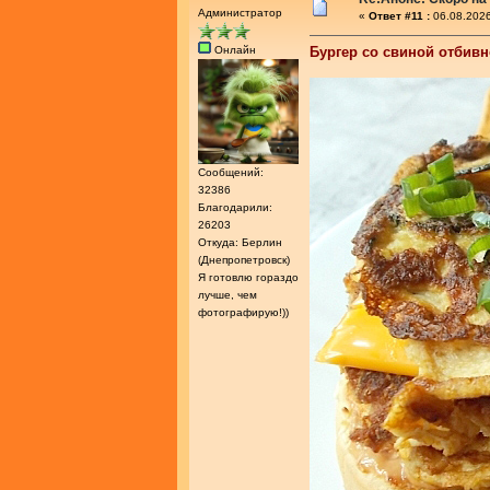
Администратор
«
Ответ #11 :
06.08.2026
Онлайн
Бургер со свиной отбив
Сообщений:
32386
Благодарили:
26203
Откуда: Берлин
(Днепропетровск)
Я готовлю гораздо
лучше, чем
фотографирую!))