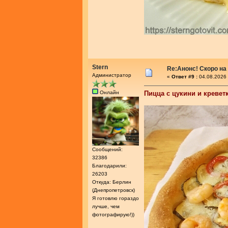
Stern
Re:Анонс! Скоро на
Администратор
«
Ответ #9 :
04.08.2026 
Онлайн
Пицца с цукини и кревет
Сообщений:
32386
Благодарили:
26203
Откуда: Берлин
(Днепропетровск)
Я готовлю гораздо
лучше, чем
фотографирую!))