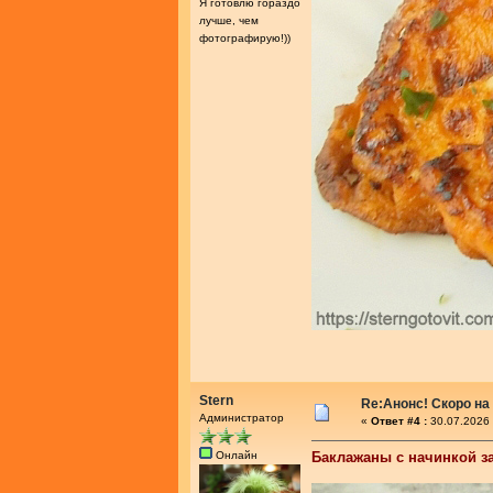
Я готовлю гораздо
лучше, чем
фотографирую!))
Stern
Re:Анонс! Скоро на
Администратор
«
Ответ #4 :
30.07.2026 
Онлайн
Баклажаны с начинкой з