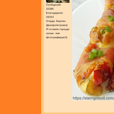
Сообщений:
32386
Благодарили:
26203
Откуда: Берлин
(Днепропетровск)
Я готовлю гораздо
лучше, чем
фотографирую!))