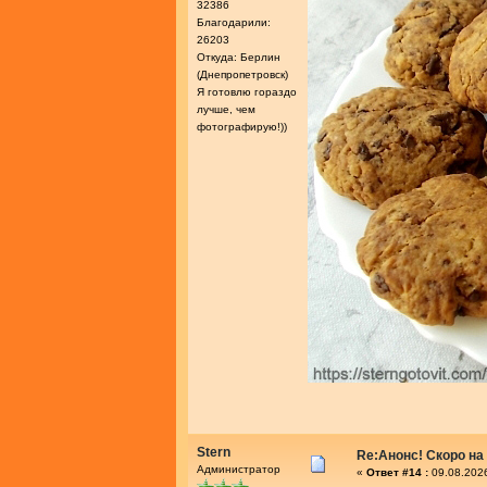
32386
Благодарили:
26203
Откуда: Берлин
(Днепропетровск)
Я готовлю гораздо
лучше, чем
фотографирую!))
Stern
Re:Анонс! Скоро на
Администратор
«
Ответ #14 :
09.08.2026