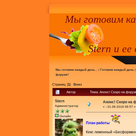
Мы готовим к
Stern и ее
Мы готовим каждый день...
|
Готовим каждый день
форуме!
Страниц: [
1
]
Вниз
Автор
Тема: Анонс! Скоро на форум
Stern
Анонс! Скоро на 
Администратор
«
:
01.06.2019 06:57 »
Онлайн
План работы
Кекс лимонный «Бесформе