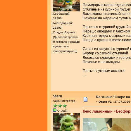
Помидоры в маринаде из сл
Отбивные из куриной грудки
Баклажаны с начинкой запе
Сообщений:
Печенье на жареном сухом 
32386
Благодарили:
Тортилья с куриной грудкой 
26203
Перец с овощами и беконом
Откуда: Берлин
Куриная грудка с сыром и п
(Днепропетровск)
Пицца с цукини и креветкам
Я готовлю гораздо
лучше, чем
Салат из капусты с куриной 
фотографирую!))
Бургер со свиной отбивной
Лосось со сливками и горгон
Печенье с шоколадом
Тосты с луковым ассорти
…
Stern
Re:Анонс! Скоро на
Администратор
«
Ответ #1 :
27.07.2026 
Онлайн
Кекс лимонный «Бесфо