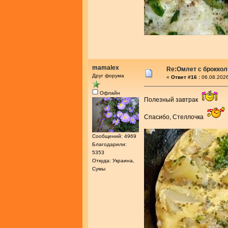
mamalex
Re:Омлет с броккол
Друг форума
«
Ответ #16 :
06.08.2026
Офлайн
Полезный завтрак
Спасибо, Стеллочка
Сообщений: 4969
Благодарили:
5353
Откуда: Украина,
Сумы