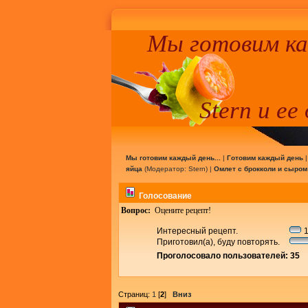
Мы готовим к
Stern и ее
Мы готовим каждый день...
|
Готовим каждый день
яйца
(Модератор:
Stern
) |
Омлет с брокколи и сыром
Голосование
Вопрос:
Оцените рецепт!
Интересный рецепт.
1
Приготовил(а), буду повторять.
Проголосовало пользователей: 35
Страниц:
1
[
2
]
Вниз