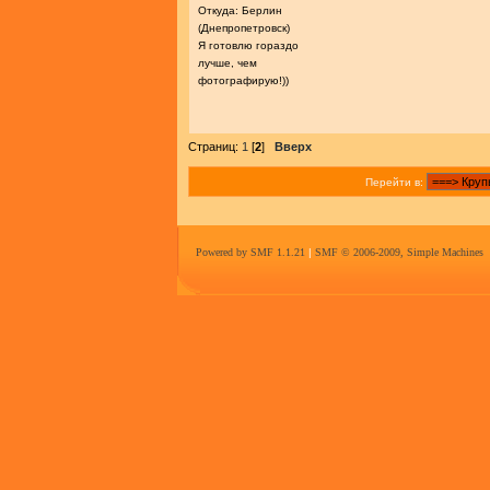
Откуда: Берлин
(Днепропетровск)
Я готовлю гораздо
лучше, чем
фотографирую!))
Страниц:
1
[
2
]
Вверх
Перейти в:
Powered by SMF 1.1.21
|
SMF © 2006-2009, Simple Machines