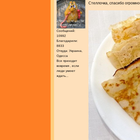
Стеллочка, спасибо огромно
Сообщений:
10992
Благодарили:
8833
Откуда: Украина,
Одесса
Все приходит
вовремя , если
люди умеют
ждать...