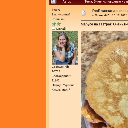
Автор
Тема: Блинчики овсяные к за
koziv
Re:Блинчики овсяны
Заслуженный
«
Ответ #45 :
16.12.2024 
Робинзон
Марусе на завтрак. Очень вк
Офлайн
Сообщений:
10737
Благодарили:
11142
Откуда: Украина,
Хмельницкий