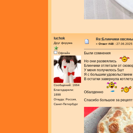
luchok
Re:Блинчики овсяны
Друг форума
«
Ответ #48 :
27.06.2025 
Были сомнения
Офлайн
Но они развеялись
Блинчики отлетали от сков
У меня получилось 5шт
Я с большим удовольствием 
В остатки завернула котлету
Сообщений: 1664
Благодарили:
Обалденно
1898
Откуда: Россия,
Спасибо большое за рецеп
Санкт-Петербург