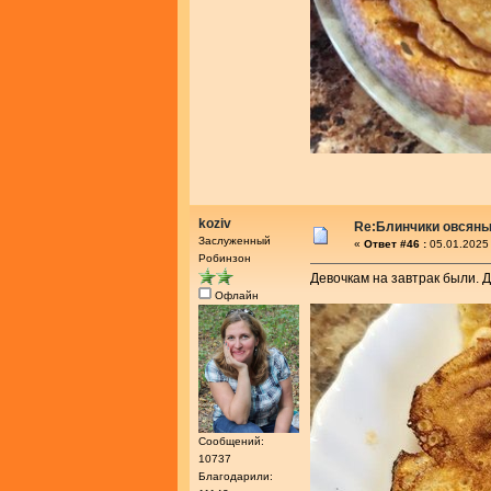
koziv
Re:Блинчики овсяны
Заслуженный
«
Ответ #46 :
05.01.2025 
Робинзон
Девочкам на завтрак были. 
Офлайн
Сообщений:
10737
Благодарили: