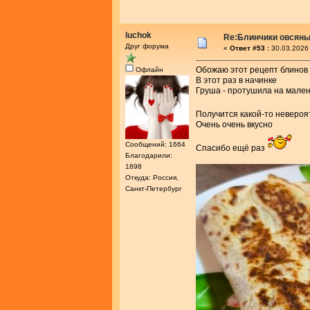
luchok
Re:Блинчики овсяны
Друг форума
«
Ответ #53 :
30.03.2026 
Обожаю этот рецепт блинов
Офлайн
В этот раз в начинке
Груша - протушила на мален
Получится какой-то неверо
Очень очень вкусно
Сообщений: 1664
Спасибо ещё раз
Благодарили:
1898
Откуда: Россия,
Санкт-Петербург