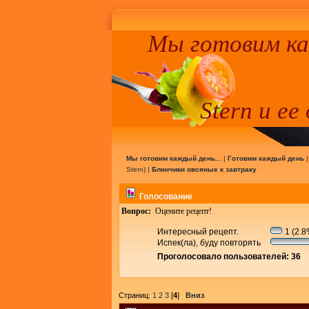
Мы готовим к
Stern и ее
Мы готовим каждый день...
|
Готовим каждый день
Stern
) |
Блинчики овсяные к завтраку
Голосование
Вопрос:
Оцените рецепт!
Интересный рецепт.
1 (2.8
Испек(ла), буду повторять
Проголосовало пользователей: 36
Страниц:
1
2
3
[
4
]
Вниз