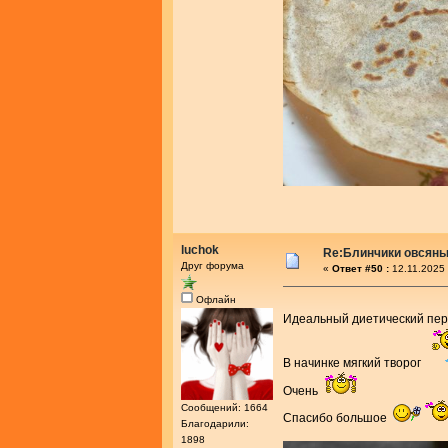
luchok
Re:Блинчики овсяны
Друг форума
«
Ответ #50 :
12.11.2025 
Офлайн
Идеальный диетический пе
В начинке мягкий творог
Очень
Сообщений: 1664
Спасибо большое
Благодарили:
1898