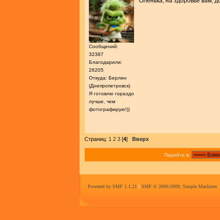
Оленька, на здоровье вам, 
Сообщений:
32387
Благодарили:
26205
Откуда: Берлин
(Днепропетровск)
Я готовлю гораздо
лучше, чем
фотографирую!))
Страниц:
1
2
3
[
4
]
Вверх
Перейти в:
Powered by SMF 1.1.21
|
SMF © 2006-2009, Simple Machines