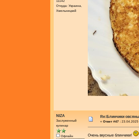
11142
Откуда: Украина,
Хмельницкий
NIZA
Re:Блинчики овсяны
Заслуженный
«
Ответ #47 :
23.04.2025 
кулинар
Очень вкусные блинчики!
Офлайн