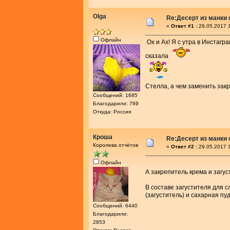
Olga
Re:Десерт из манки 
«
Ответ #1 :
29.05.2017 1
Офлайн
Ох и Ах! Я с утра в Инстагра
сказала
Стелла, а чем заменить зак
Сообщений: 1685
Благодарили: 769
Откуда: Россия
Кроша
Re:Десерт из манки 
Королева отчётов
«
Ответ #2 :
29.05.2017 1
Офлайн
А закрепитель крема и загус
В составе загустителя для
(загуститель) и сахарная пу
Сообщений: 6440
Благодарили:
2853