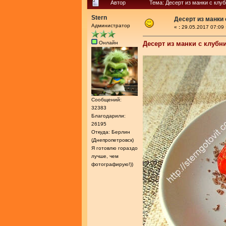
Автор
Тема: Десерт из манки с клу
Stern
Десерт из манки 
Администратор
«
:
29.05.2017 07:09 
Онлайн
Десерт из манки с клубн
Сообщений:
32383
Благодарили:
26195
Откуда: Берлин
(Днепропетровск)
Я готовлю гораздо
лучше, чем
фотографирую!))