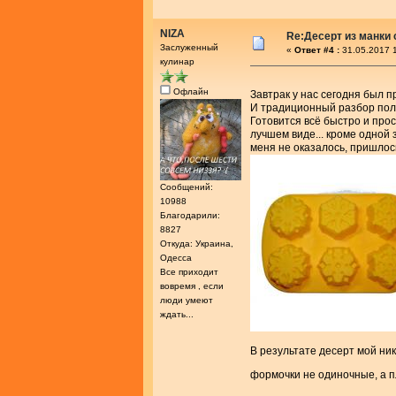
NIZA
Re:Десерт из манки 
Заслуженный
«
Ответ #4 :
31.05.2017 1
кулинар
Офлайн
Завтрак у нас сегодня был
И традиционный разбор пол
Готовится всё быстро и прос
лучшем виде... кроме одной
меня не оказалось, пришлос
Сообщений:
10988
Благодарили:
8827
Откуда: Украина,
Одесса
Все приходит
вовремя , если
люди умеют
ждать...
В результате десерт мой ник
формочки не одиночные, а