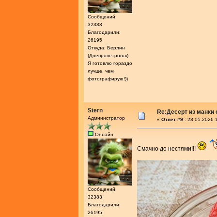
Сообщений:
32383
Благодарили:
26195
Откуда: Берлин
(Днепропетровск)
Я готовлю гораздо
лучше, чем
фотографирую!))
Stern
Re:Десерт из манки 
Администратор
«
Ответ #9 :
28.05.2026 1
Онлайн
Смачно до нестями!!!
Сообщений:
32383
Благодарили:
26195