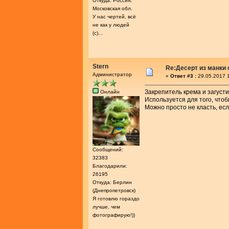
Откуда: Россия,
Московская обл.
У нас чертей, всё
не как у людей
(с)...
Stern
Re:Десерт из манки 
Администратор
«
Ответ #3 :
29.05.2017 1
Закрепитель крема и загусти
Онлайн
Используется для того, что
Можно просто не класть, ес
Сообщений:
32383
Благодарили:
26195
Откуда: Берлин
(Днепропетровск)
Я готовлю гораздо
лучше, чем
фотографирую!))