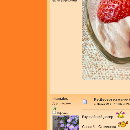
фотографирую!))
mamalex
Re:Десерт из манки 
Друг форума
«
Ответ #12 :
15.06.2026
Офлайн
Вкуснейший десерт
Спасибо, Стеллочка