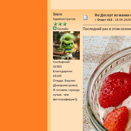
Stern
Re:Десерт из манки 
Администратор
«
Ответ #13 :
18.06.2026
Последний раз в этом сезон
Онлайн
Сообщений:
32383
Благодарили:
26195
Откуда: Берлин
(Днепропетровск)
Я готовлю гораздо
лучше, чем
фотографирую!))