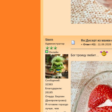
Stern
Re:Десерт из манки 
Администратор
«
Ответ #11 :
11.06.2026 
Онлайн
Бог троицу любит…
Сообщений:
32383
Благодарили:
26195
Откуда: Берлин
(Днепропетровск)
Я готовлю гораздо
лучше, чем