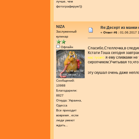
лучше, чем
фотографирую!))
NIZA
Re:Десерт из манки 
Заслуженный
«
Ответ #6 :
01.06.2017 1
кулинар
Офлайн
Спасибо,Стеллочка,в следую
Кстати Гоша сегодня завтра
я ему сливками не
нас тус
и
т)
сиропчиком.Учитывая то,что
эту скушал очень даже неп
Сообщений:
10988
Благодарили:
8827
Откуда: Украина,
Одесса
Все приходит
вовремя , если
люди умеют
ждать...