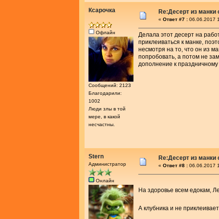
Ксарочка
Re:Десерт из манки 
«
Ответ #7 :
06.06.2017 1
Офлайн
Делала этот десерт на рабо
приклеиваться к манке, поэт
несмотря на то, что он из м
попробовать, а потом не зам
дополнение к праздничному 
Сообщений: 2123
Благодарили:
1002
Люди злы в той
мере, в какой
несчастны.
Stern
Re:Десерт из манки 
Администратор
«
Ответ #8 :
06.06.2017 1
Онлайн
На здоровье всем едокам, 
А клубника и не приклеивает