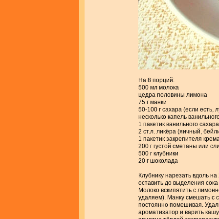
На 8 порций:
500 мл молока
цедра половины лимона
75 г манки
50-100 г сахара (если есть,
несколько капель ванильног
1 пакетик ванильного сахара
2 ст.л. ликёра (яичный, бейли
1 пакетик закрепителя крем
200 г густой сметаны или сл
500 г клубники
20 г шоколада
Клубнику нарезать вдоль на 
оставить до выделения сока 
Молоко вскипятить с лимонн
удаляем). Манку смешать с 
постоянно помешивая. Удали
ароматизатор и варить кашу