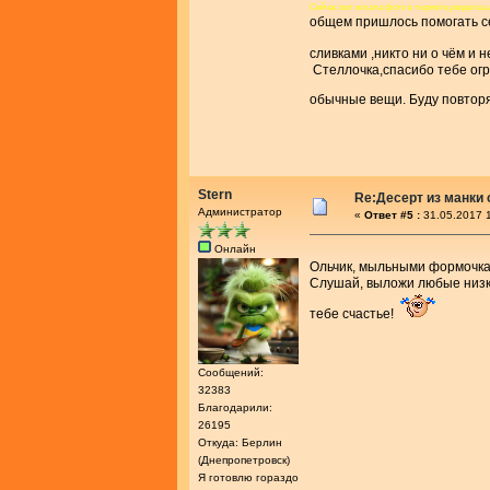
Сейчас вот искала фото в тырнете,увидела
общем пришлось помогать с
сливками ,никто ни о чём и 
Стеллочка,спасибо тебе огр
обычные вещи. Буду повтор
Stern
Re:Десерт из манки 
Администратор
«
Ответ #5 :
31.05.2017 1
Онлайн
Ольчик, мыльными формочк
Слушай, выложи любые низк
тебе счастье!
Сообщений:
32383
Благодарили:
26195
Откуда: Берлин
(Днепропетровск)
Я готовлю гораздо