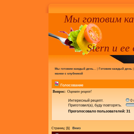
Мы готовим к
Stern и ее
Мы готовим каждый день...
|
Готовим каждый день
манки с клубникой
Голосование
Вопрос:
Оцените рецепт!
Интересный рецепт.
0 
Приготовил(а), буду повторять.
Проголосовало пользователей: 31
Страниц: [
1
]
Вниз