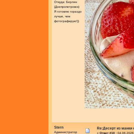
Откуда: Берлин
(Днепропетровск)
Я готовлю гораздо
лучше, чем
фотографирую!))
Stern
Re:Десерт из манки 
Администратор
«
Ответ #10 :
04.06.2026