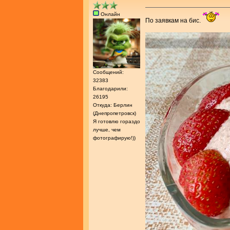
Онлайн
По заявкам на бис.
Сообщений:
32383
Благодарили:
26195
Откуда: Берлин
(Днепропетровск)
Я готовлю гораздо
лучше, чем
фотографирую!))