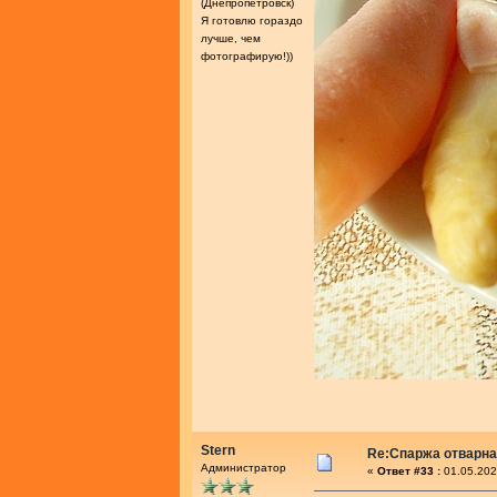
(Днепропетровск)
Я готовлю гораздо
лучше, чем
фотографирую!))
Stern
Re:Спаржа отварн
Администратор
«
Ответ #33 :
01.05.202