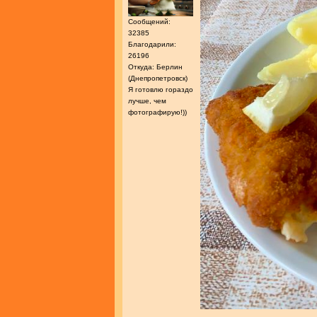
Сообщений:
32385
Благодарили:
26196
Откуда: Берлин
(Днепропетровск)
Я готовлю гораздо
лучше, чем
фотографирую!))