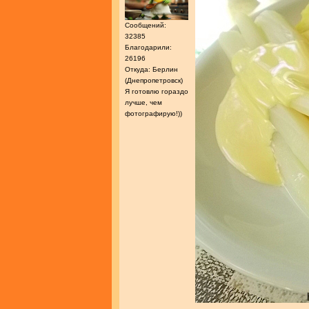
Сообщений:
32385
Благодарили:
26196
Откуда: Берлин
(Днепропетровск)
Я готовлю гораздо
лучше, чем
фотографирую!))