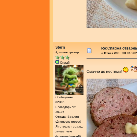
Stern
Re:Спаржа отварн
Администратор
«
Ответ #39 :
30.04.202
Онлайн
Смачно до нестями!
Сообщений:
32385
Благодарили:
26196
Откуда: Берлин
(Днепропетровск)
Я готовлю гораздо
лучше, чем
фотографирую!))