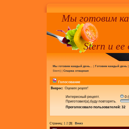
Мы готовим к
Stern и ее
Мы готовим каждый день...
|
Готовим каждый день
Stern
) |
Спаржа отварная
Голосование
Вопрос:
Оцените рецепт!
Интересный рецепт.
0 
Приготовил(а),буду повторять.
Проголосовало пользователей: 32
Страниц:
1
2
[
3
]
Вниз