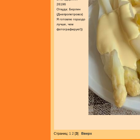
26196
Откуда: Берлин
(Днепропетровск)
Я готовлю гораздо
лучше, чем
фотографирую!))
Страниц:
1
2
[
3
]
Вверх