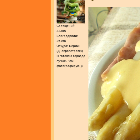
Сообщений:
32385
Благодарили:
26196
Откуда: Берлин
(Днепропетровск)
Я готовлю гораздо
лучше, чем
фотографирую!))