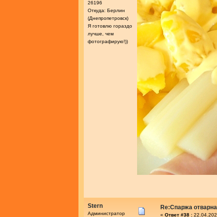
26196
Откуда: Берлин
(Днепропетровск)
Я готовлю гораздо
лучше, чем
фотографирую!))
Stern
Re:Спаржа отварн
Администратор
«
Ответ #38 :
22.04.202