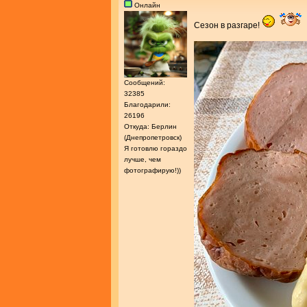
Онлайн
Сезон в разгаре!
Сообщений:
32385
Благодарили:
26196
Откуда: Берлин
(Днепропетровск)
Я готовлю гораздо
лучше, чем
фотографирую!))