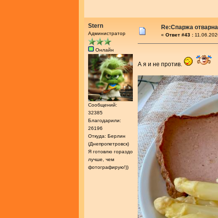
Stern
Re:Спаржа отварн
Администратор
«
Ответ #43 :
11.06.202
Онлайн
А я и не против.
Сообщений:
32385
Благодарили:
26196
Откуда: Берлин
(Днепропетровск)
Я готовлю гораздо
лучше, чем
фотографирую!))