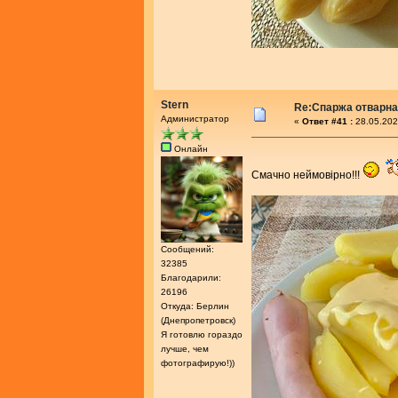
Stern
Re:Спаржа отварн
Администратор
«
Ответ #41 :
28.05.202
Онлайн
Смачно неймовiрно!!!
Сообщений:
32385
Благодарили:
26196
Откуда: Берлин
(Днепропетровск)
Я готовлю гораздо
лучше, чем
фотографирую!))