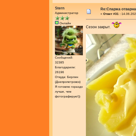
Stern
Re:Спаржа отварн
Администратор
«
Ответ #31 :
14.06.202
Онлайн
Сезон закрыт.
Сообщений:
32385
Благодарили:
26196
Откуда: Берлин
(Днепропетровск)
Я готовлю гораздо
лучше, чем
фотографирую!))