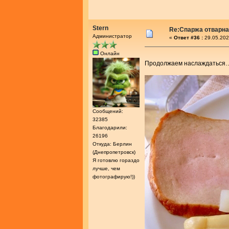
Stern
Re:Спаржа отварн
Администратор
«
Ответ #36 :
29.05.202
Онлайн
Продолжаем наслаждатьс
Сообщений:
32385
Благодарили:
26196
Откуда: Берлин
(Днепропетровск)
Я готовлю гораздо
лучше, чем
фотографирую!))