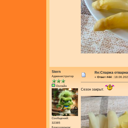
Stern
Re:Спаржа отварн
Администратор
«
Ответ #44 :
18.06.202
Онлайн
Сезон закрыт.
Сообщений:
32385
Благодарили: