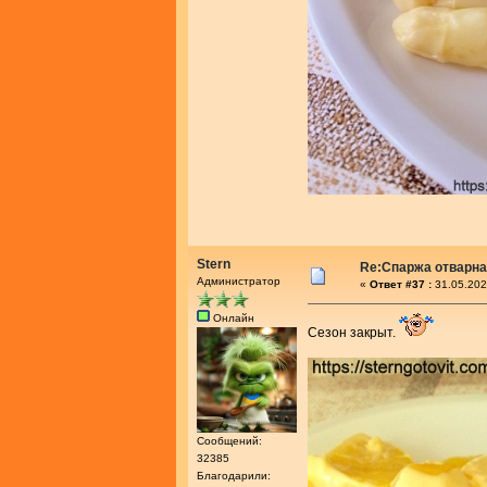
Stern
Re:Спаржа отварн
Администратор
«
Ответ #37 :
31.05.202
Онлайн
Сезон закрыт.
Сообщений:
32385
Благодарили: