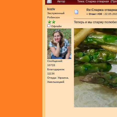
Автор
Тема: Спаржа отварная (Про
koziv
Re:Спаржа отварн
Заслуженный
«
Ответ #30 :
22.05.202
Робинзон
Теперь и мы спаржу полюбили
Офлайн
Сообщений:
10733
Благодарили:
11134
Откуда: Украина,
Хмельницкий