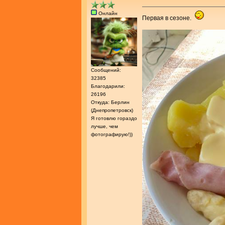
Онлайн
Первая в сезоне.
Сообщений:
32385
Благодарили:
26196
Откуда: Берлин
(Днепропетровск)
Я готовлю гораздо
лучше, чем
фотографирую!))