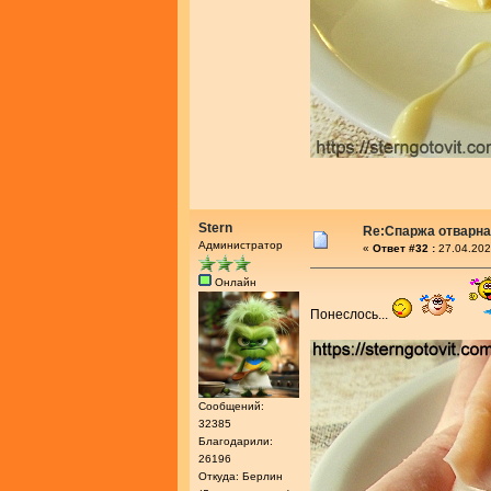
Stern
Re:Спаржа отварн
Администратор
«
Ответ #32 :
27.04.202
Онлайн
Понеслось...
Сообщений:
32385
Благодарили:
26196
Откуда: Берлин