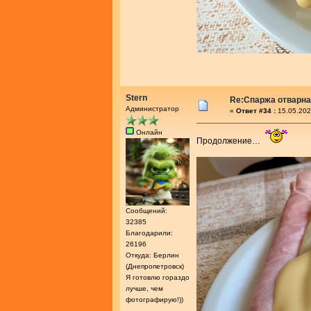
Stern
Re:Спаржа отварн
Администратор
«
Ответ #34 :
15.05.202
Онлайн
Продолжение…
Сообщений:
32385
Благодарили:
26196
Откуда: Берлин
(Днепропетровск)
Я готовлю гораздо
лучше, чем
фотографирую!))