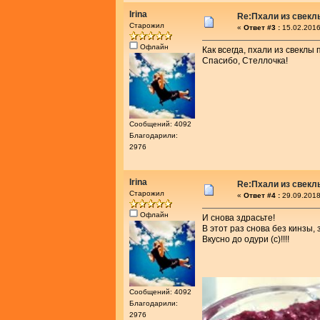
Irina
Re:Пхали из свекл
Старожил
«
Ответ #3 :
15.02.2016
Офлайн
Как всегда, пхали из свеклы п
Спасибо, Стеллочка!
Сообщений: 4092
Благодарили:
2976
Irina
Re:Пхали из свекл
Старожил
«
Ответ #4 :
29.09.2018
Офлайн
И снова здрасьте!
В этот раз снова без кинзы, 
Вкусно до одури (с)!!!!
Сообщений: 4092
Благодарили:
2976