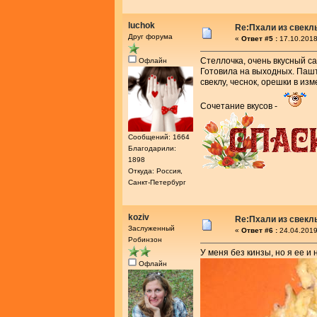
luchok
Re:Пхали из свекл
Друг форума
«
Ответ #5 :
17.10.2018
Стеллочка, очень вкусный са
Офлайн
Готовила на выходных. Пашт
свеклу, чеснок, орешки в из
Сочетание вкусов -
Сообщений: 1664
Благодарили:
1898
Откуда: Россия,
Санкт-Петербург
koziv
Re:Пхали из свекл
Заслуженный
«
Ответ #6 :
24.04.2019
Робинзон
У меня без кинзы, но я ее и
Офлайн