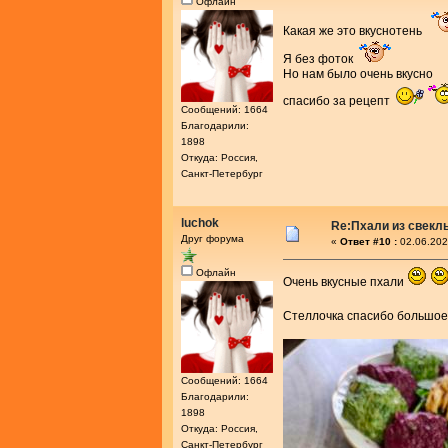
Офлайн
Какая же это вкуснотень
Я без фоток
Но нам было очень вкусно
спасибо за рецепт
Сообщений: 1664
Благодарили:
1898
Откуда: Россия,
Санкт-Петербург
luchok
Re:Пхали из свекл
Друг форума
«
Ответ #10 :
02.06.202
Офлайн
Очень вкусные пхали
Стеллочка спасибо большое
Сообщений: 1664
Благодарили:
1898
Откуда: Россия,
Санкт-Петербург