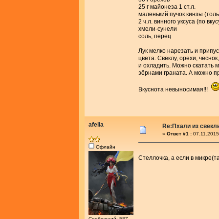
25 г майонеза 1 ст.л.
маленький пучок кинзы (толь
2 ч.л. винного уксуса (по вкус
хмели-сунели
соль, перец
Лук мелко нарезать и припус
цвета. Свеклу, орехи, чеснок
и охладить. Можно скатать 
зёрнами граната. А можно п
Вкуснота невыносимая!!!
afelia
Re:Пхали из свекл
«
Ответ #1 :
07.11.2015
Офлайн
Стеллочка, а если в микре(т
Сообщений: 587