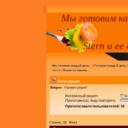
Мы готовим к
Stern и ее
Мы готовим каждый день...
|
Готовим каждый день
Stern
) |
Пхали из свеклы
Голосование
Вопрос:
Оцените рецепт!
Интересный рецепт.
0 
Приготовил(а), буду повторять.
Проголосовало пользователей: 30
Страниц: [
1
]
Вниз