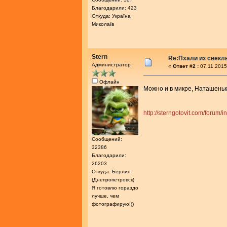
Благодарили: 423
Откуда: Україна
Миколаїв
Stern
Re:Пхали из свекл
Администратор
«
Ответ #2 :
07.11.2015
Офлайн
Можно и в микре, Наташень
http://sterngotovit.com/forum/
Сообщений:
32386
Благодарили:
26203
Откуда: Берлин
(Днепропетровск)
Я готовлю гораздо
лучше, чем
фотографирую!))