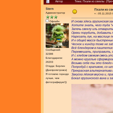
Автор
Тема: Пхали из свеклы (Проч
Stern
Пхали из с
Администратор
«
:
05.11.2015 
И снова здесь грузинская за
Офлайн
Хотите знать, чего туда "на
Запечь свеклу иль отварить
Орехи порубить, добавить п
Нарезать лук, на маслице 
И к общей массе быстреньк
Чеснок и киндзу тоже не за
Всё блендером в паштетик
Сообщений:
Перемешать, приправить, 
32386
И с хлебом свежим смесь у
Благодарили:
А можно круглые сформиро
26203
Возьми себе ты это блюдо 
Откуда: Берлин
Попробуй с крапивою, со ш
(Днепропетровск)
Прекрасная альтернатива 
Я готовлю гораздо
Закуска лёгкая вкусна и, пр
Бокал грузинского вина и з
лучше, чем
фотографирую!))