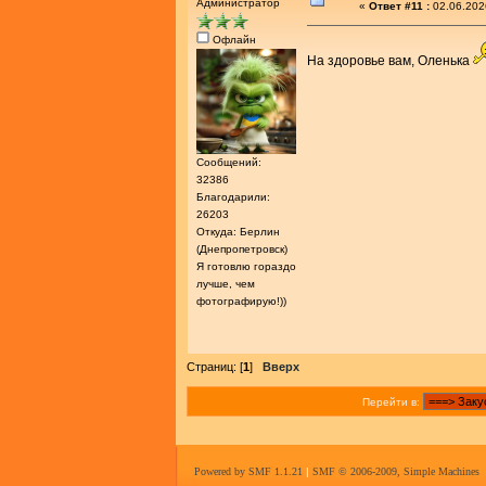
Администратор
«
Ответ #11 :
02.06.202
Офлайн
На здоровье вам, Оленька
Сообщений:
32386
Благодарили:
26203
Откуда: Берлин
(Днепропетровск)
Я готовлю гораздо
лучше, чем
фотографирую!))
Страниц: [
1
]
Вверх
Перейти в:
Powered by SMF 1.1.21
|
SMF © 2006-2009, Simple Machines