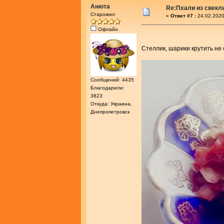
Анюта
Re:Пхали из свекл
Старожил
«
Ответ #7 :
24.02.2020
Офлайн
Стеллик, шарики крутить не 
Сообщений: 4435
Благодарили:
3823
Откуда: Украина,
Днепропетровск