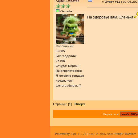
Администратор
«
Ответ #11 :
02.06.202
Онлайн
На здоровье вам, Оленька
Сообщений:
32385
Благодарили:
26196
Откуда: Берлин
(Днепропетровск)
Я готовлю гораздо
лучше, чем
фотографирую!))
Страниц: [
1
]
Вверх
Перейти в:
Powered by SMF 1.1.21
|
SMF © 2006-2009, Simple Machines