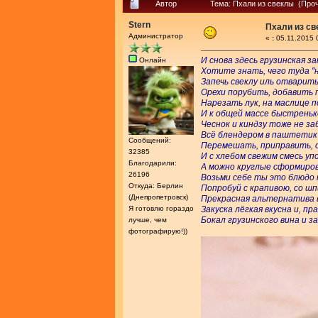
Автор
Тема: Пхали из свеклы (Проч
Stern
Пхали из с
Администратор
«
:
05.11.2015 
И снова здесь грузинская за
Онлайн
Хотите знать, чего туда "на
Запечь свеклу иль отварить
Орехи порубить, добавить п
Нарезать лук, на маслице 
И к общей массе быстреньк
Чеснок и киндзу тоже не за
Всё блендером в паштетик
Сообщений:
Перемешать, приправить, 
32385
И с хлебом свежим смесь у
Благодарили:
А можно круглые сформиро
26196
Возьми себе ты это блюдо 
Откуда: Берлин
Попробуй с крапивою, со ш
(Днепропетровск)
Прекрасная альтернатива 
Я готовлю гораздо
Закуска лёгкая вкусна и, пр
Бокал грузинского вина и з
лучше, чем
фотографирую!))