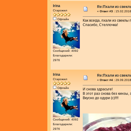
Irina
Re:Пхали из свекл
Старожил
«
Ответ #3 :
15.02.2016
Офлайн
Как всегда, пхали из свеклы п
Спасибо, Стеллочка!
Сообщений: 4092
Благодарили:
2976
Irina
Re:Пхали из свекл
Старожил
«
Ответ #4 :
29.09.2018
Офлайн
И снова здрасьте!
В этот раз снова без кинзы, 
Вкусно до одури (с)!!!!
Сообщений: 4092
Благодарили:
2976