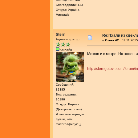
Благодарили: 423
Откуда: Україна
Миколаїв
Stern
Re:Пхали из свекл
Администратор
«
Ответ #2 :
07.11.2015
Онлайн
Можно и в микре, Наташень
http://sterngotovit.com/forum/
Сообщений:
32385
Благодарили:
26196
Откуда: Берлин
(Днепропетровск)
Я готовлю гораздо
лучше, чем
фотографирую!))