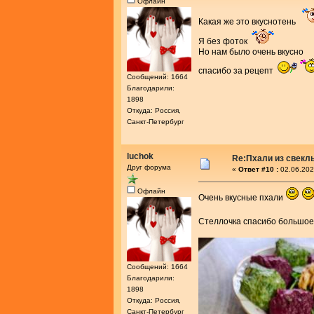
Офлайн
Какая же это вкуснотень
Я без фоток
Но нам было очень вкусно
спасибо за рецепт
Сообщений: 1664
Благодарили:
1898
Откуда: Россия,
Санкт-Петербург
luchok
Re:Пхали из свекл
Друг форума
«
Ответ #10 :
02.06.202
Офлайн
Очень вкусные пхали
Стеллочка спасибо большое
Сообщений: 1664
Благодарили:
1898
Откуда: Россия,
Санкт-Петербург