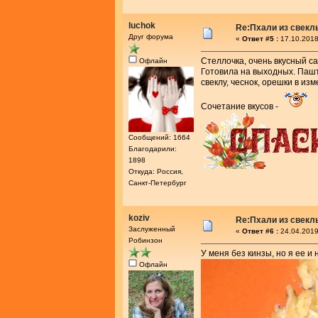
luchok
Re:Пхали из свекл
Друг форума
«
Ответ #5 :
17.10.2018
Стеллочка, очень вкусный са
Офлайн
Готовила на выходных. Пашт
свеклу, чеснок, орешки в из
Сочетание вкусов -
Сообщений: 1664
Благодарили:
1898
Откуда: Россия,
Санкт-Петербург
koziv
Re:Пхали из свекл
Заслуженный
«
Ответ #6 :
24.04.2019
Робинзон
У меня без кинзы, но я ее и
Офлайн