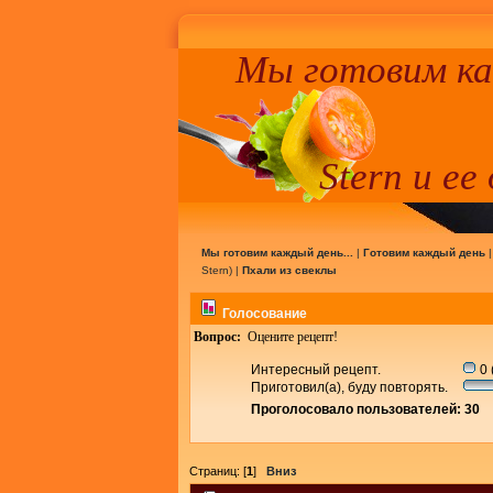
Мы готовим к
Stern и ее
Мы готовим каждый день...
|
Готовим каждый день
Stern
) |
Пхали из свеклы
Голосование
Вопрос:
Оцените рецепт!
Интересный рецепт.
0 
Приготовил(а), буду повторять.
Проголосовало пользователей: 30
Страниц: [
1
]
Вниз