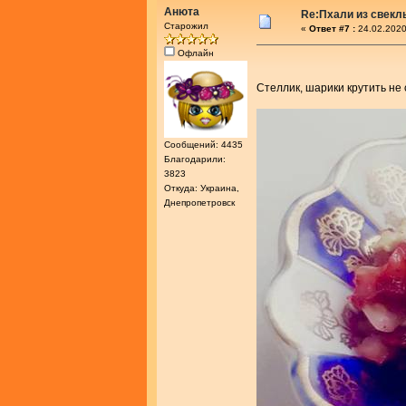
Анюта
Re:Пхали из свекл
Старожил
«
Ответ #7 :
24.02.2020
Офлайн
Стеллик, шарики крутить не 
Сообщений: 4435
Благодарили:
3823
Откуда: Украина,
Днепропетровск