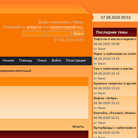
07.08.2026 00:53
Добро пожаловать,
Гость
.
Пожалуйста,
войдите
или
зарегистрируйтесь
.
Последние темы
Тефтели в кисло-сладком с
07.08.2026 00:53
06.08.2026 16:58
от
Stern
Пирог с кабачками из слоён
06.08.2026 15:15
Начало
Помощь
Поиск
Войти
Регистрация
от
Stern
Суп с кабачками и рисом
творожно-яблочный
06.08.2026 15:14
от
Stern
Куриные окорочка в духовк
06.08.2026 15:13
от
Stern
Вафли «Зебра»
06.08.2026 15:12
от
Stern
Коктейль «Розовое облако»
06.08.2026 10:21
от
Stern
ПЕЧАТЬ
Бутерброды с кабачками и
06.08.2026 10:20
от
Stern