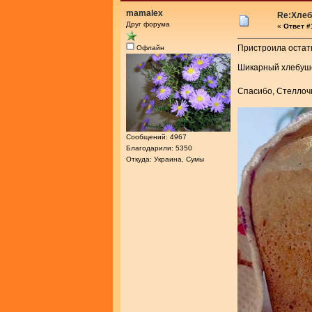
mamalex
Re:Хлеб
Друг форума
«
Ответ #
Пристроила остатк
Офлайн
Шикарный хлебу
Спасибо, Стелло
Сообщений: 4967
Благодарили: 5350
Откуда: Украина, Сумы