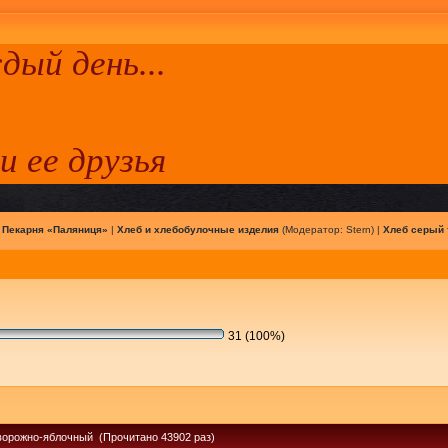
ый день...
 и ее друзья
|
Пекарня «Паляниця»
|
Хлеб и хлебобулочные изделия
(Модератор:
Stern
) |
Хлеб серый 
31 (100%)
ворожно-яблочный (Прочитано 43902 раз)