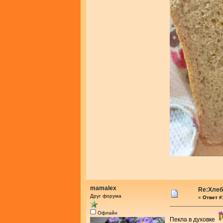
mamalex
Re:Хлеб
Друг форума
«
Ответ #
Офлайн
Пекла в духовке