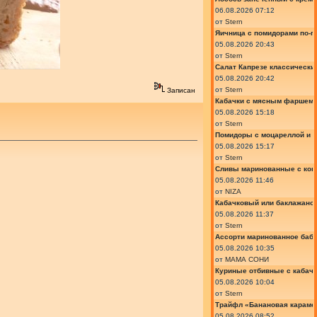
06.08.2026 07:12
от
Stern
Яичница с помидорами по-г
05.08.2026 20:43
от
Stern
Салат Капрезе классически
05.08.2026 20:42
от
Stern
Записан
Кабачки с мясным фаршем 
05.08.2026 15:18
от
Stern
Помидоры с моцареллой и 
05.08.2026 15:17
от
Stern
Сливы маринованные с кон
05.08.2026 11:46
от
NIZA
Кабачковый или баклажано
05.08.2026 11:37
от
Stern
Ассорти маринованное баб
05.08.2026 10:35
от
МАМА СОНИ
Куриные отбивные с кабач
05.08.2026 10:04
от
Stern
Трайфл «Банановая караме
05.08.2026 08:52