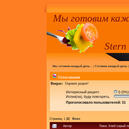
Мы готовим кажд
Stern
Мы готовим каждый день...
|
Готовим каждый день
Голосование
Вопрос:
Оцените рецепт!
Интересный рецепт.
0 (0%)
Испек(ла), буду повторять.
Проголосовало пользователей: 31
Страниц:
1
[
2
]
Вниз
Автор
Тема: Хлеб серый т