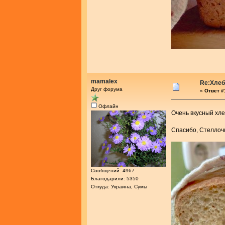
mamalex
Re:Хлеб
Друг форума
«
Ответ #
Офлайн
Очень вкусный хл
Спасибо, Стелло
Сообщений: 4967
Благодарили: 5350
Откуда: Украина, Сумы