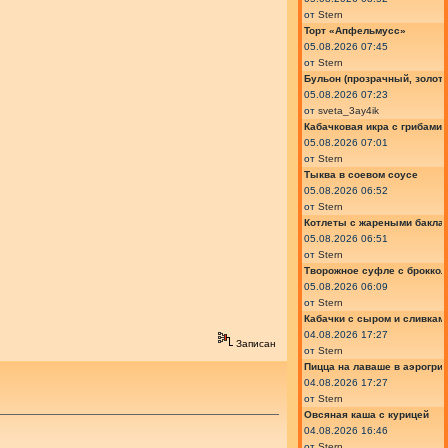
от
Stern
Торт «Апфельмусс»
05.08.2026 07:45
от
Stern
Бульон (прозрачный, золот
05.08.2026 07:23
от
sveta_3ay4ik
Кабачковая икра с грибами
05.08.2026 07:01
от
Stern
Тыква в соевом соусе
05.08.2026 06:52
от
Stern
Котлеты с жареными бакла
05.08.2026 06:51
от
Stern
Творожное суфле с броккол
05.08.2026 06:09
от
Stern
Кабачки с сыром и сливкам
04.08.2026 17:27
Записан
от
Stern
Пицца на лаваше в аэрогри
04.08.2026 17:27
от
Stern
Овсяная каша с курицей
04.08.2026 16:46
от
Stern