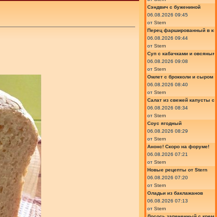
Сэндвич с бужениной
06.08.2026 09:45
от
Stern
Перец фаршированный в ки
06.08.2026 09:44
от
Stern
Суп с кабачками и овсяным
06.08.2026 09:08
от
Stern
Омлет с брокколи и сыром
06.08.2026 08:40
от
Stern
Салат из свежей капусты с
06.08.2026 08:34
от
Stern
Соус ягодный
06.08.2026 08:29
от
Stern
Анонс! Скоро на форуме!
06.08.2026 07:21
от
Stern
Новые рецепты от Stern
06.08.2026 07:20
от
Stern
Оладьи из баклажанов
06.08.2026 07:13
от
Stern
Лосось запеченный с крем