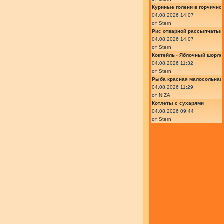
Куриные голени в горчично
04.08.2026 14:07
от
Stern
Рис отварной рассыпчатый
04.08.2026 14:07
от
Stern
Коктейль «Яблочный шорле»
04.08.2026 11:32
от
Stern
Рыба красная малосольная 
04.08.2026 11:29
от
NIZA
Котлеты с сухарями
04.08.2026 09:44
от
Stern