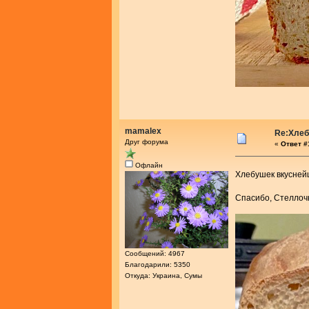
mamalex
Re:Хлеб
Друг форума
«
Ответ #
Офлайн
Хлебушек вкусне
Спасибо, Стелло
Сообщений: 4967
Благодарили: 5350
Откуда: Украина, Сумы