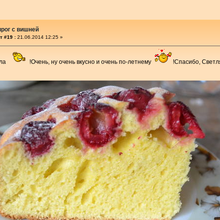
рог с вишней
т #19 :
21.06.2014 12:25 »
кла
!Очень, ну очень вкусно и очень по-летнему
!Спасибо, Свет