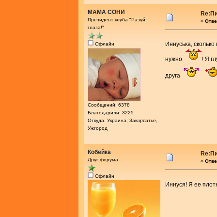
МАМА СОНИ
Re:Пи
Президент клуба "Разуй
«
Отве
глаза!"
Иннуська, сколько
Офлайн
нужно
! Я г
друга
Сообщений: 6378
Благодарили: 3225
Откуда: Украина, Закарпатье,
Ужгород
Кобейка
Re:Пи
Друг форума
«
Отве
Офлайн
Иннуся! Я ее плот