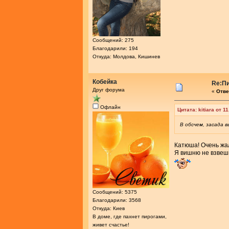
Сообщений: 275
Благодарили: 194
Откуда: Молдова, Кишинев
Кобейка
Re:Пи
Друг форума
«
Отве
Офлайн
Цитата: kitiara от 
В обсчем, засада 
Катюша! Очень жал
Я вишню не взвеши
Сообщений: 5375
Благодарили: 3568
Откуда: Киев
В доме, где пахнет пирогами,
живет счастье!