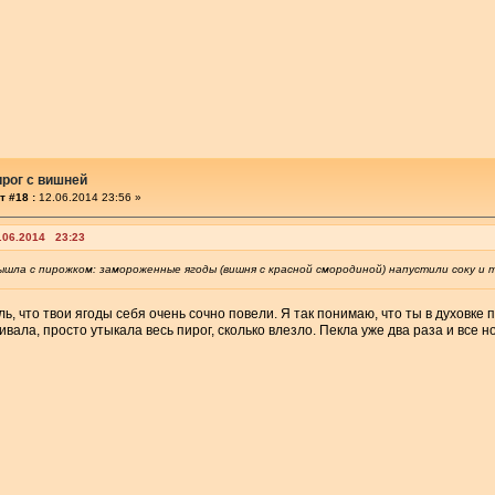
рог с вишней
т #18 :
12.06.2014 23:56 »
11.06.2014 23:23
вышла с пирожком: замороженные ягоды (вишня с красной смородиной) напустили соку и 
ь, что твои ягоды себя очень сочно повели. Я так понимаю, что ты в духовке п
вала, просто утыкала весь пирог, сколько влезло. Пекла уже два раза и все 