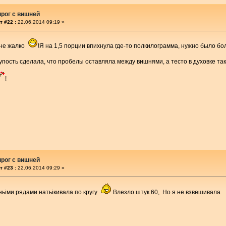
рог с вишней
т #22 :
22.06.2014 09:19 »
 не жалко
!Я на 1,5 порции впихнула где-то полкилограмма, нужно было 
лупость сделала, что пробелы оставляла между вишнями, а тесто в духовке та
!
рог с вишней
т #23 :
22.06.2014 09:29 »
ньіми рядами натьікивала по кругу
Влезло штук 60, Но я не взвешивала