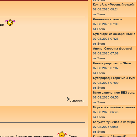
Коктейль «Розовый сухой м
07.08.2026 08:24
от
Stern
Лимонный крюшон
07.08.2026 07:30
тов
от
Stern
Суп-пюре из обжаренных ов
07.08.2026 07:28
от
Stern
Анонс! Скоро на форуме!
07.08.2026 07:09
от
Stern
Новые рецепты от Stern
07.08.2026 07:07
от
Stern
Бутерброды горячие с курин
07.08.2026 07:00
от
Stern
Мясо запеченное БЕЗ сыра 
07.08.2026 06:50
Записан
от
Stern
Морской коктейль в томатн
07.08.2026 06:48
от
Stern
Капуста тушёная с кефиром
07.08.2026 06:46
от
Stern
Картофель "Золотой"