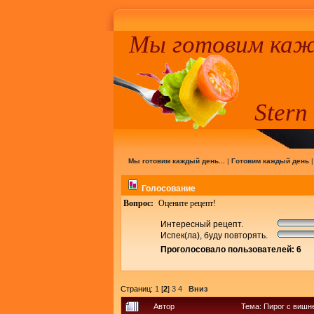
Мы готовим кажд
Stern
Мы готовим каждый день...
|
Готовим каждый день
Голосование
Вопрос:
Оцените рецепт!
Интересный рецепт.
Испек(ла), буду повторять.
Проголосовало пользователей: 6
Страниц:
1
[
2
]
3
4
Вниз
Автор
Тема: Пирог с вишн