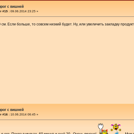
рог с вишней
т #15 :
09.06.2014 23:25 »
0 см. Если больше, то совсем низкий будет. Ну, или увеличить закладку продук
рог с вишней
т #16 :
10.06.2014 06:45 »