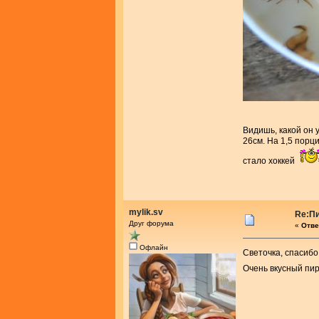
Видишь, какой он 
26см. На 1,5 порц
стало хоккей
mylik.sv
Re:Пи
Друг форума
«
Отве
Офлайн
Светочка, спасибо
Очень вкусный пи