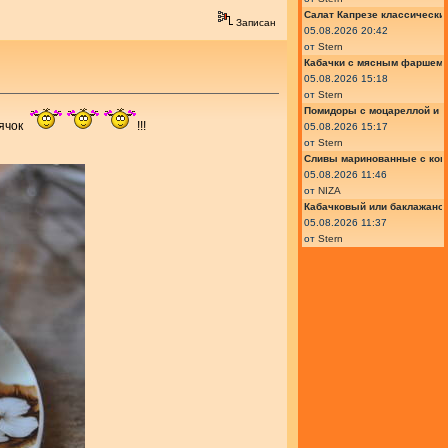
Салат Капрезе классически
Записан
05.08.2026 20:42
от
Stern
Кабачки с мясным фаршем 
05.08.2026 15:18
от
Stern
Помидоры с моцареллой и 
лячок
!!!
05.08.2026 15:17
от
Stern
Сливы маринованные с кон
05.08.2026 11:46
от
NIZA
Кабачковый или баклажано
05.08.2026 11:37
от
Stern