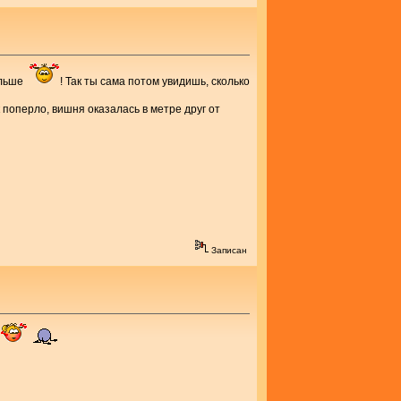
больше
! Так ты сама потом увидишь, сколько
к поперло, вишня оказалась в метре друг от
Записан