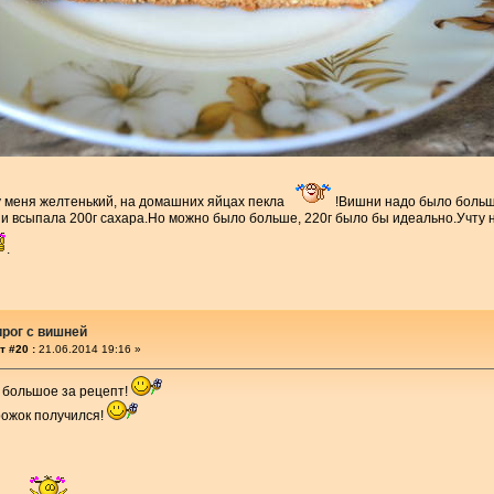
у меня желтенький, на домашних яйцах пекла
!Вишни надо было боль
ии всыпала 200г сахара.Но можно было больше, 220г было бы идеально.Учту
.
рог с вишней
т #20 :
21.06.2014 19:16 »
 большое за рецепт!
рожок получился!