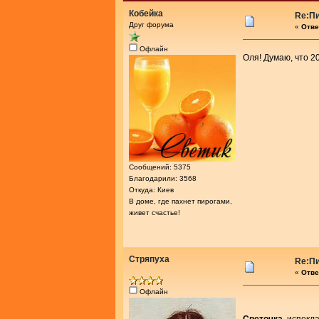
Кобейка
Re:Пи
Друг форума
«
Отве
Офлайн
Оля! Думаю, что 2
Сообщений: 5375
Благодарили: 3568
Откуда: Киев
В доме, где пахнет пирогами,
живет счастье!
Стряпуха
Re:Пи
«
Отве
Офлайн