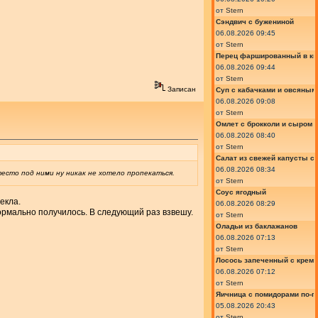
от
Stern
Сэндвич с бужениной
06.08.2026 09:45
от
Stern
Перец фаршированный в ки
06.08.2026 09:44
от
Stern
Записан
Суп с кабачками и овсяным
06.08.2026 09:08
от
Stern
Омлет с брокколи и сыром
06.08.2026 08:40
от
Stern
Салат из свежей капусты с
06.08.2026 08:34
тесто под ними ну никак не хотело пропекаться.
от
Stern
Соус ягодный
екла.
06.08.2026 08:29
нормально получилось. В следующий раз взвешу.
от
Stern
Оладьи из баклажанов
06.08.2026 07:13
от
Stern
Лосось запеченный с крем
06.08.2026 07:12
от
Stern
Яичница с помидорами по-г
05.08.2026 20:43
от
Stern