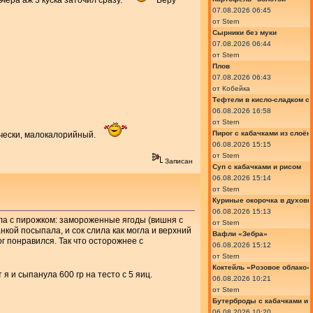
чера аж 3 куска заточил сразу.
Беру
07.08.2026 06:45
от
Stern
Сырники без муки
07.08.2026 06:44
от
Stern
Плов
07.08.2026 06:43
от
Кобейка
Тефтели в кисло-сладком с
06.08.2026 16:58
от
Stern
Пирог с кабачками из слоён
тически, малокалорийный.
06.08.2026 15:15
от
Stern
Записан
Суп с кабачками и рисом
06.08.2026 15:14
от
Stern
Куриные окорочка в духовк
06.08.2026 15:13
шла с пирожком: замороженные ягоды (вишня с
от
Stern
нкой посыпала, и сок слила как могла и верхний
Вафли «Зебра»
г понравился. Так что осторожнее с
06.08.2026 15:12
от
Stern
Коктейль «Розовое облако»
 я и сыпанула 600 гр на тесто с 5 яиц.
06.08.2026 10:21
от
Stern
Бутерброды с кабачками и
06.08.2026 10:20