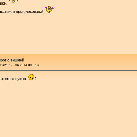
рке.
льствием проголосовала!
рог с вишней
т #21 :
22.06.2014 09:05 »
-то скока нужно
?