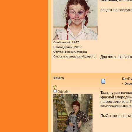
Светочка
, испекл
рецепт на вооруж
Сообщений: 2947
Благодарили: 2052
Откуда: Россия, Москва
Снюсь в кошмарах. Недорого.
Для лета - вариа
kitiara
Re:Пи
«
Отве
Офлайн
Таак, ну раз нача
красной смородино
нагрев включила. 
замороженными я
ПыСы: не знаю, мо