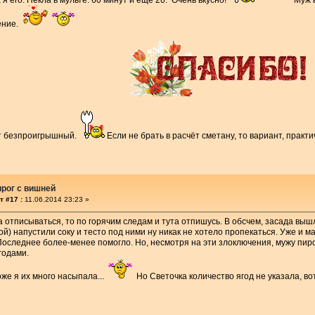
а я его. Пекла в мульте. 60 минут и ещё 20. Очень вкусно!
Муж в
ение.
нт безпроигрышный.
Если не брать в расчёт сметану, то вариант, прак
рог с вишней
т #17 :
11.06.2014 23:23 »
ла отписываться, то по горячим следам и тута отпишусь. В обсчем, засада вы
й) напустили соку и тесто под ними ну никак не хотело пропекаться. Уже и ма
Последнее более-менее помогло. Но, несмотря на эти злоключения, мужу пиро
годами.
же я их много насыпала...
Но Светочка количество ягод не указала, вот