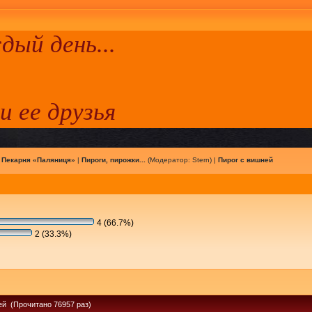
ый день...
 и ее друзья
|
Пекарня «Паляниця»
|
Пироги, пирожки...
(Модератор:
Stern
) |
Пирог с вишней
4 (66.7%)
2 (33.3%)
ей (Прочитано 76957 раз)