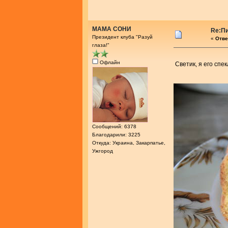
МАМА СОНИ
Re:Пи
Президент клуба "Разуй
«
Отве
глаза!"
Офлайн
Светик, я его спе
Сообщений: 6378
Благодарили: 3225
Откуда: Украина, Закарпатье,
Ужгород