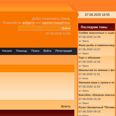
07.08.2026 16:55
Добро пожаловать,
Гость
.
Пожалуйста,
войдите
или
зарегистрируйтесь
.
Последние темы
Слойки закусочные с сыром
07.08.2026 16:55
07.08.2026 14:28
от
Stern
Филе рыбы в лимонно-медо
07.08.2026 14:27
Начало
Помощь
Поиск
Войти
Регистрация
от
Stern
Тарт с яблоками
07.08.2026 11:53
от
Stern
Шашлычки из лаваша с фа
07.08.2026 11:51
от
koziv
Овсяная каша с луком и че
07.08.2026 11:50
от
Stern
Коктейль «Апероль классик
07.08.2026 10:19
от
Stern
ПЕЧАТЬ
Рулет бисквитный "Пятимин
07.08.2026 09:15
от
Stern