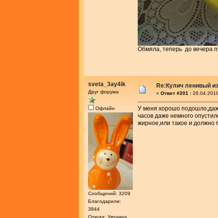
Обмяла, теперь до вечера п
sveta_3ay4ik
Re:Кулич ленивый из
Друг форума
«
Ответ #201 :
26.04.2019
У меня хорошо подошло,даже
Офлайн
часов даже немного опустил
жирное,или такое и должно 
Сообщений: 3209
Благодарили:
3844
Откуда: Украина,