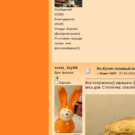
Сообщений:
32383
Благодарили:
26195
Откуда: Берлин
(Днепропетровск)
Я готовлю гораздо
лучше, чем
фотографирую!))
sveta_3ay4ik
Re:Кулич ленивый из
Друг форума
«
Ответ #207 :
27.04.2019
Все получилось)) украшать 
Офлайн
весь дом. Стеллочка, спасиб