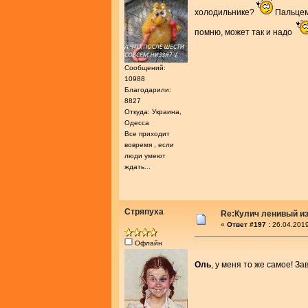
холодильнике?
Пальцем 
помню, может так и надо
Сообщений:
10988
Благодарили:
8827
Откуда: Украина,
Одесса
Все приходит
вовремя , если
люди умеют
ждать...
Стряпуха
Re:Кулич ленивый из
«
Ответ #197 :
26.04.2019
Офлайн
Оль
, у меня то же самое! З