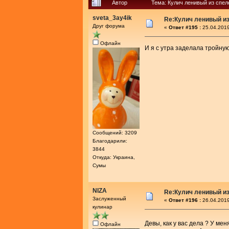
Автор
Тема: Кулич ленивый из спел
sveta_3ay4ik
Re:Кулич ленивый из
Друг форума
«
Ответ #195 :
25.04.2019
Офлайн
И я с утра заделала тройну
Сообщений: 3209
Благодарили:
3844
Откуда: Украина,
Сумы
NIZA
Re:Кулич ленивый из
Заслуженный
«
Ответ #196 :
26.04.2019
кулинар
Девы, как у вас дела ? У мен
Офлайн