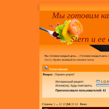
Мы готовим к
Stern и ее
Мы готовим каждый день...
|
Готовим каждый день
Stern
) |
Кулич ленивый из спелого теста
Голосование
Вопрос:
Оцените рецепт!
Интересный рецепт.
1 (2.
Испек(ла), буду повторять.
Проголосовало пользователей: 41
Страниц:
1
...
12
13
[
14
]
15
16
Вниз