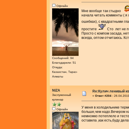
Офлайн
Мне вообще так стыдно
начала читать комменты ( я 
ошибках), с квадратными гл
простите
Сто лет не пи
Просто с компом засада, нет
всегда, оптом отчитаюсь. Кст
Сообщений: 94
Благодарили: 51
Откуда:
Казахстан, Тараз-
Алматы
NIZA
Re:Кулич ленивый из
Заслуженный
«
Ответ #204 :
26.04.2019
кулинар
У меня в холодильнике тер
Офлайн
больше,чем надо.Вечером на
немножко потеплело и тесто
оставила ,как есть,буду дела