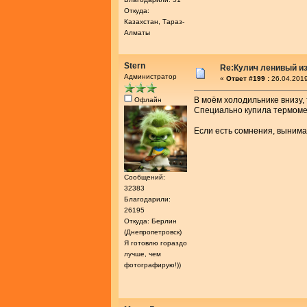
Откуда:
Казахстан, Тараз-
Алматы
Stern
Re:Кулич ленивый из
Администратор
«
Ответ #199 :
26.04.2019
В моём холодильнике внизу, 
Офлайн
Специально купила термомет
Если есть сомнения, вынимай
Сообщений:
32383
Благодарили:
26195
Откуда: Берлин
(Днепропетровск)
Я готовлю гораздо
лучше, чем
фотографирую!))