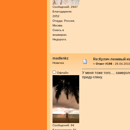
Сообщений: 2947
Благодарили:
2052
Откуда: Россия,
Москва
Снюсь в
кошмарах.
Недорого.
madlenkz
Re:Кулич ленивый из
Новичок
«
Ответ #198 :
26.04.2019
У меня тоже того..... замер
Офлайн
приду-гляну.
Сообщений: 94
Благодарили: 51