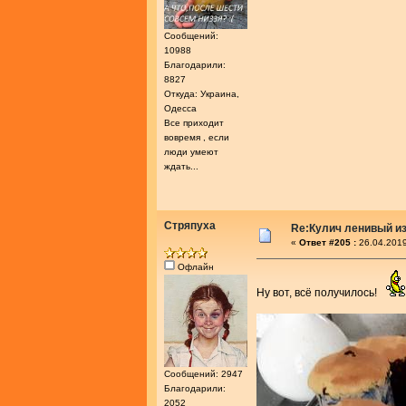
Сообщений:
10988
Благодарили:
8827
Откуда: Украина,
Одесса
Все приходит
вовремя , если
люди умеют
ждать...
Стряпуха
Re:Кулич ленивый из
«
Ответ #205 :
26.04.2019
Офлайн
Ну вот, всё получилось!
Сообщений: 2947
Благодарили:
2052