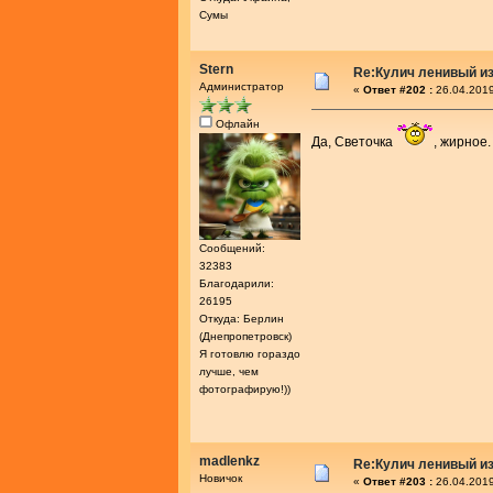
Сумы
Stern
Re:Кулич ленивый из
Администратор
«
Ответ #202 :
26.04.2019
Офлайн
Да, Светочка
, жирное
Сообщений:
32383
Благодарили:
26195
Откуда: Берлин
(Днепропетровск)
Я готовлю гораздо
лучше, чем
фотографирую!))
madlenkz
Re:Кулич ленивый из
Новичок
«
Ответ #203 :
26.04.2019