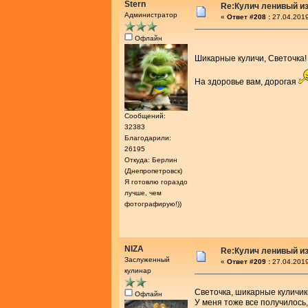
Stern
Re:Кулич ленивый из
Администратор
«
Ответ #208 :
27.04.2019
Офлайн
Шикарные куличи, Светочка
На здоровье вам, дорогая
Сообщений:
32383
Благодарили:
26195
Откуда: Берлин
(Днепропетровск)
Я готовлю гораздо
лучше, чем
фотографирую!))
NIZA
Re:Кулич ленивый из
Заслуженный
«
Ответ #209 :
27.04.2019
кулинар
Светочка, шикарные куличик
Офлайн
У меня тоже все получилось,