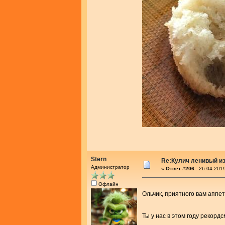
Stern
Re:Кулич ленивый из
Администратор
«
Ответ #206 :
26.04.2019
Офлайн
Ольчик, приятного вам аппе
Ты у нас в этом году рекорд