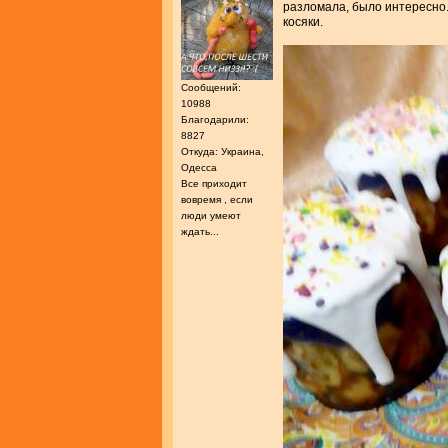
разломала, было интересно. 
косяки.
Сообщений:
10988
Благодарили:
8827
Откуда: Украина,
Одесса
Все приходит
вовремя , если
люди умеют
ждать...