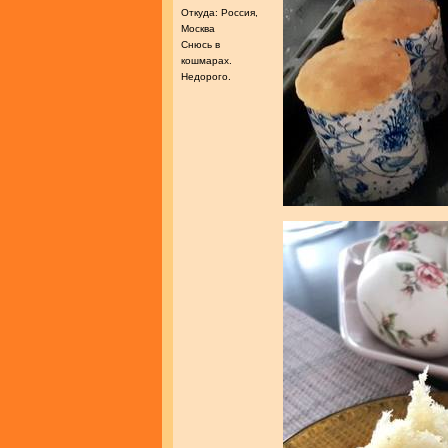
Откуда: Россия,
Москва
Снюсь в
кошмарах.
Недорого.