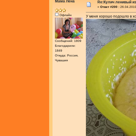
Мама Лена
Re:Кулич ленивый из
«
Ответ #200 :
26.04.2019
Офлайн
У меня хорошо подошло в х
Сообщений: 1809
Благодарили:
1849
Откуда: Россия,
Чувашия