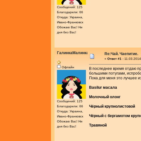
Сообщений: 125
Благодарили: 66
Откуда: Украина,
Ивано-Франковск
Обожаю Вас! Ни
дня без Вас!
ГалинкаМалинка
Re:Чай. Чаепитие.
«
Ответ #1 :
11.03.2014
Офлайн
В последнее время отдаю пр
большими потугами, испроб
Пока для меня это лучшее из
Basilur масала
Молочный олонг
Сообщений: 125
Чёрный крупнолистовой
Благодарили: 66
Откуда: Украина,
Чёрный с бергамотом круп
Ивано-Франковск
Обожаю Вас! Ни
Травяной
дня без Вас!