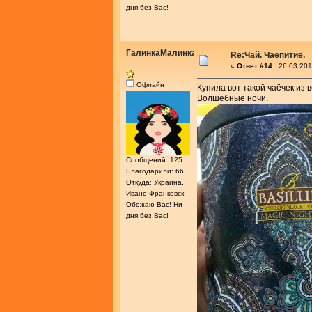
дня без Вас!
ГалинкаМалинка
Re:Чай. Чаепитие.
«
Ответ #14 :
26.03.201
Офлайн
Купила вот такой чаёчек из 
Волшебные ночи.
Сообщений: 125
Благодарили: 66
Откуда: Украина,
Ивано-Франковск
Обожаю Вас! Ни
дня без Вас!