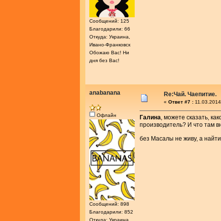
Сообщений: 125
Благодарили: 66
Откуда: Украина,
Ивано-Франковск
Обожаю Вас! Ни
дня без Вас!
anabanana
Re:Чай. Чаепитие.
«
Ответ #7 :
11.03.2014
Офлайн
Галина
, можете сказать, ка
производитель? И что там в
без Масалы не живу, а найт
Сообщений: 898
Благодарили: 852
Откуда: Украина,