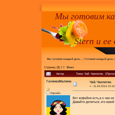
Мы готовим к
Stern и ее
Мы готовим каждый день...
|
Готовим каждый день
Страниц: [
1
]
2
3
Вниз
Автор
Тема: Чай. Чаепитие. (Прочи
ГалинкаМалинка
Чай. Чаепитие.
«
:
11.03.2014 15:10
Офлайн
Вот кофейня есть,а о чае не
Давайте делиться, кто какой 