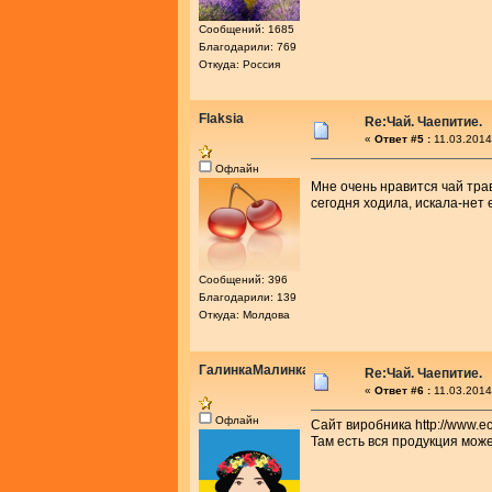
Сообщений: 1685
Благодарили: 769
Откуда: Россия
Flaksia
Re:Чай. Чаепитие.
«
Ответ #5 :
11.03.2014
Офлайн
Мне очень нравится чай тра
сегодня ходила, искала-нет 
Сообщений: 396
Благодарили: 139
Откуда: Молдова
ГалинкаМалинка
Re:Чай. Чаепитие.
«
Ответ #6 :
11.03.2014
Офлайн
Сайт виробника http://www.eco
Там есть вся продукция може