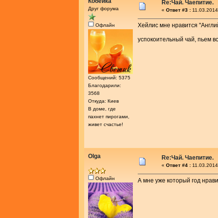
Кобейка
Re:Чай. Чаепитие.
Друг форума
«
Ответ #3 :
11.03.2014
Хейлис мне нравится "Англи
Офлайн
успокоительный чай, пьем в
Сообщений: 5375
Благодарили:
3568
Откуда: Киев
В доме, где
пахнет пирогами,
живет счастье!
Olga
Re:Чай. Чаепитие.
«
Ответ #4 :
11.03.2014
Офлайн
А мне уже который год нрави