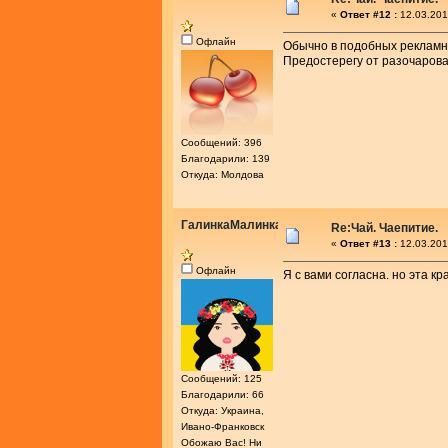
«
Ответ #12 :
12.03.201
Офлайн
Обычно в подобных рекламны
Предостерегу от разочарова
Сообщений: 396
Благодарили: 139
Откуда: Молдова
ГалинкаМалинка
Re:Чай. Чаепитие.
«
Ответ #13 :
12.03.201
Офлайн
Я с вами согласна. но эта к
Сообщений: 125
Благодарили: 66
Откуда: Украина,
Ивано-Франковск
Обожаю Вас! Ни