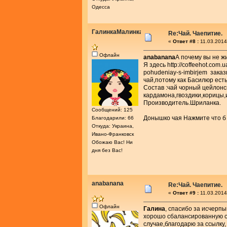
Одесса
ГалинкаМалинка
Re:Чай. Чаепитие.
«
Ответ #8 :
11.03.2014
Офлайн
anabanana
А почему вы не ж
Я здесь http://coffeehot.com.u
pohudeniay-s-imbirjem заказ
чай,потому как Басилюр есть
Состав :чай чорный цейлон
кардамона,гвоздики,корицы,
Производитель.Шриланка.
Сообщений: 125
Донышко чая Нажмите что б
Благодарили: 66
Откуда: Украина,
Ивано-Франковск
Обожаю Вас! Ни
дня без Вас!
anabanana
Re:Чай. Чаепитие.
«
Ответ #9 :
11.03.2014
Офлайн
Галина
, спасибо за исчерп
хорошо сбалансированную см
случае,благодарю за ссылку, 