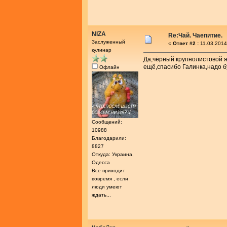
NIZA
Re:Чай. Чаепитие.
Заслуженный
«
Ответ #2 :
11.03.2014
кулинар
Да,чёрный крупнолистовой я
ещё,спасибо Галинка,надо б
Офлайн
Сообщений:
10988
Благодарили:
8827
Откуда: Украина,
Одесса
Все приходит
вовремя , если
люди умеют
ждать...