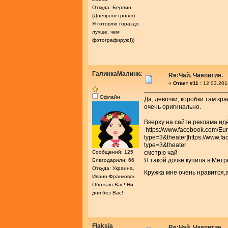
Откуда: Берлин
(Днепропетровск)
Я готовлю гораздо
лучше, чем
фотографирую!))
ГалинкаМалинка
Re:Чай. Чаепитие.
«
Ответ #11 :
12.03.201
Офлайн
Да, девочки, коробки там кр
очень оригинально.
Вверху на сайте реклама ид
https://www.facebook.com/E
type=3&theater]https://www
type=3&theater
Сообщений: 125
смотрю чай
Я такой дочке купила в Метр
Благодарили: 66
Откуда: Украина,
Кружка мне очень нравится,
Ивано-Франковск
Обожаю Вас! Ни
дня без Вас!
Flaksia
Re:Чай. Чаепитие.