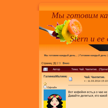
Мы готовим к
Stern и ее
Мы готовим каждый день...
|
Готовим каждый день
Страниц: [
1
]
2
3
Вниз
Автор
Тема: Чай. Чаепитие. (Прочи
ГалинкаМалинка
Чай. Чаепитие.
«
:
11.03.2014 15:10
Офлайн
Вот кофейня есть,а о чае не
Давайте делиться, кто какой 