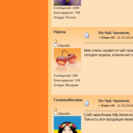
Сообщений: 1685
Благодарили: 769
Откуда: Россия
Flaksia
Re:Чай. Чаепитие.
«
Ответ #5 :
11.03.2014
Офлайн
Мне очень нравится чай тра
сегодня ходила, искала-нет 
Сообщений: 396
Благодарили: 139
Откуда: Молдова
ГалинкаМалинка
Re:Чай. Чаепитие.
«
Ответ #6 :
11.03.2014
Офлайн
Сайт виробника http://www.eco
Там есть вся продукция може