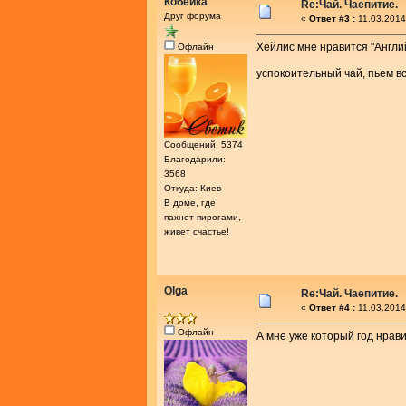
Кобейка
Re:Чай. Чаепитие.
Друг форума
«
Ответ #3 :
11.03.2014
Хейлис мне нравится "Англи
Офлайн
успокоительный чай, пьем в
Сообщений: 5374
Благодарили:
3568
Откуда: Киев
В доме, где
пахнет пирогами,
живет счастье!
Olga
Re:Чай. Чаепитие.
«
Ответ #4 :
11.03.2014
Офлайн
А мне уже который год нрави