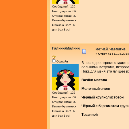
Сообщений: 125
Благодарили: 66
Откуда: Украина,
Ивано-Франковск
Обожаю Вас! Ни
дня без Вас!
ГалинкаМалинка
Re:Чай. Чаепитие.
«
Ответ #1 :
11.03.2014
Офлайн
В последнее время отдаю пр
большими потугами, испроб
Пока для меня это лучшее из
Basilur масала
Молочный олонг
Сообщений: 125
Чёрный крупнолистовой
Благодарили: 66
Откуда: Украина,
Чёрный с бергамотом круп
Ивано-Франковск
Обожаю Вас! Ни
Травяной
дня без Вас!