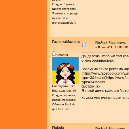
Откуда: Берлин
(Днепропетровск)
Я готовлю гораздо
лучше, чем
фотографирую!))
ГалинкаМалинка
Re:Чай. Чаепитие.
«
Ответ #11 :
12.03.201
Офлайн
Да, девочки, коробки там кр
очень оригинально.
Вверху на сайте реклама ид
https://www.facebook.com/E
type=3&theater]https://www
type=3&theater
Сообщений: 125
смотрю чай
Я такой дочке купила в Метр
Благодарили: 66
Откуда: Украина,
Кружка мне очень нравится,
Ивано-Франковск
Обожаю Вас! Ни
дня без Вас!
Flaksia
Re:Чай. Чаепитие.