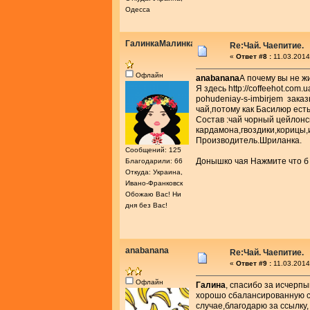
Одесса
ГалинкаМалинка
Re:Чай. Чаепитие.
«
Ответ #8 :
11.03.2014
Офлайн
anabanana
А почему вы не ж
Я здесь http://coffeehot.com.u
pohudeniay-s-imbirjem заказ
чай,потому как Басилюр есть
Состав :чай чорный цейлон
кардамона,гвоздики,корицы,
Производитель.Шриланка.
Сообщений: 125
Донышко чая Нажмите что б
Благодарили: 66
Откуда: Украина,
Ивано-Франковск
Обожаю Вас! Ни
дня без Вас!
anabanana
Re:Чай. Чаепитие.
«
Ответ #9 :
11.03.2014
Офлайн
Галина
, спасибо за исчерп
хорошо сбалансированную см
случае,благодарю за ссылку, 