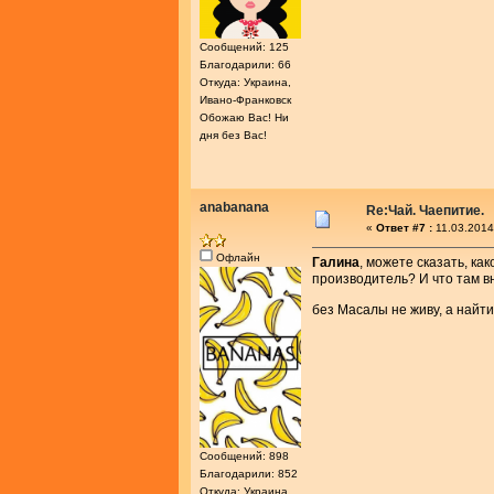
Сообщений: 125
Благодарили: 66
Откуда: Украина,
Ивано-Франковск
Обожаю Вас! Ни
дня без Вас!
anabanana
Re:Чай. Чаепитие.
«
Ответ #7 :
11.03.2014
Офлайн
Галина
, можете сказать, ка
производитель? И что там в
без Масалы не живу, а найт
Сообщений: 898
Благодарили: 852
Откуда: Украина,