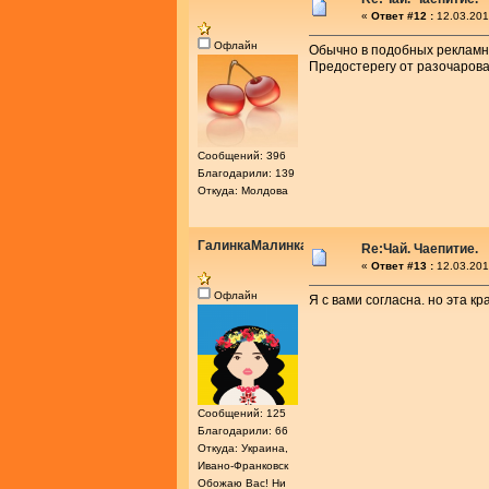
«
Ответ #12 :
12.03.201
Офлайн
Обычно в подобных рекламны
Предостерегу от разочарова
Сообщений: 396
Благодарили: 139
Откуда: Молдова
ГалинкаМалинка
Re:Чай. Чаепитие.
«
Ответ #13 :
12.03.201
Офлайн
Я с вами согласна. но эта к
Сообщений: 125
Благодарили: 66
Откуда: Украина,
Ивано-Франковск
Обожаю Вас! Ни