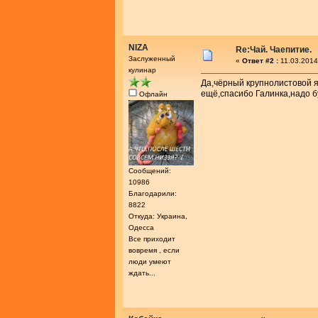
NIZA
Re:Чай. Чаепитие.
Заслуженный
«
Ответ #2 :
11.03.2014
кулинар
Да,чёрный крупнолистовой я
ещё,спасибо Галинка,надо б
Офлайн
Сообщений:
10986
Благодарили:
8822
Откуда: Украина,
Одесса
Все приходит
вовремя , если
люди умеют
ждать...