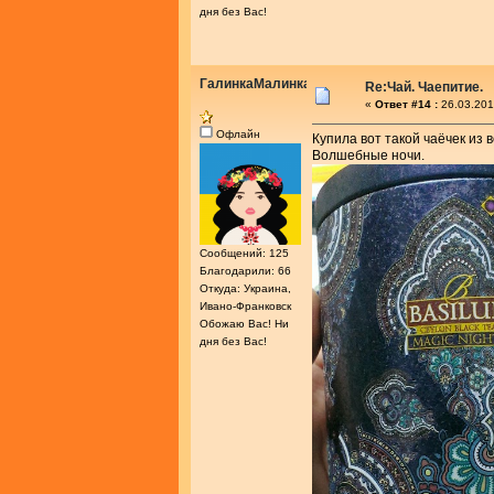
дня без Вас!
ГалинкаМалинка
Re:Чай. Чаепитие.
«
Ответ #14 :
26.03.201
Офлайн
Купила вот такой чаёчек из 
Волшебные ночи.
Сообщений: 125
Благодарили: 66
Откуда: Украина,
Ивано-Франковск
Обожаю Вас! Ни
дня без Вас!