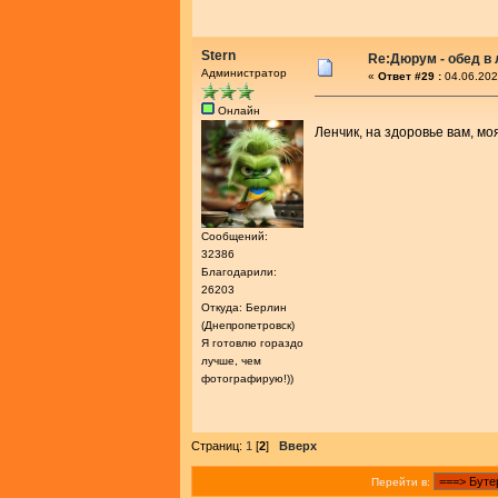
Stern
Re:Дюрум - обед в
Администратор
«
Ответ #29 :
04.06.202
Онлайн
Ленчик, на здоровье вам, мо
Сообщений:
32386
Благодарили:
26203
Откуда: Берлин
(Днепропетровск)
Я готовлю гораздо
лучше, чем
фотографирую!))
Страниц:
1
[
2
]
Вверх
Перейти в: