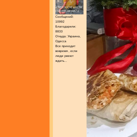
Сообщений:
10992
Благодарили:
8833
Откуда: Украина,
Одесса
Все приходит
вовремя , если
люди умеют
ждать...