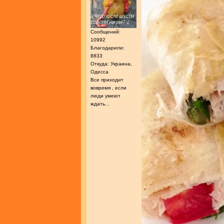
Сообщений:
10992
Благодарили:
8833
Откуда: Украина,
Одесса
Все приходит
вовремя , если
люди умеют
ждать...