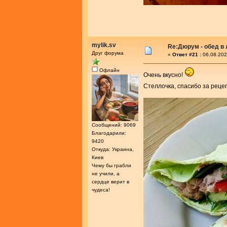
mylik.sv
Re:Дюрум - обед в
Друг форума
«
Ответ #21 :
06.08.202
Офлайн
Очень вкусно!
Стеллочка, спасибо за реце
Сообщений: 9069
Благодарили:
9420
Откуда: Украина,
Киев
Чему бы грабли
не учили, а
сердце верит в
чудеса!