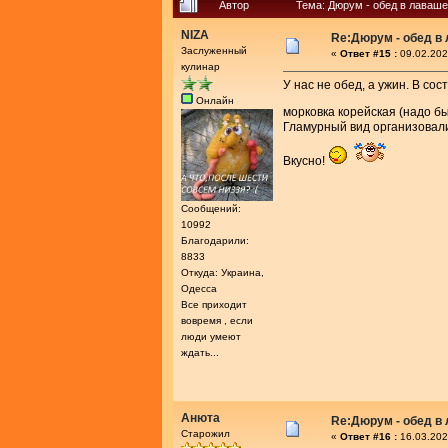
Автор
Тема: Дюрум - обед в лаваше
NIZA
Re:Дюрум - обед в
Заслуженный
«
Ответ #15 :
09.02.202
кулинар
У нас не обед, а ужин. В сос
Онлайн
морковка корейская (надо б
Гламурный вид организовали
Вкусно!
Сообщений:
10992
Благодарили:
8833
Откуда: Украина,
Одесса
Все приходит
вовремя , если
люди умеют
ждать...
Анюта
Re:Дюрум - обед в
Старожил
«
Ответ #16 :
16.03.202