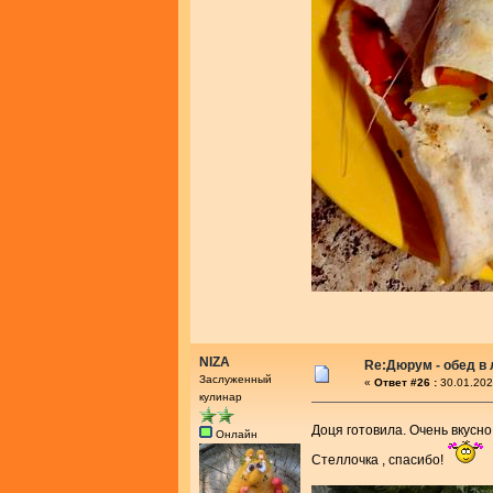
NIZA
Re:Дюрум - обед в
Заслуженный
«
Ответ #26 :
30.01.202
кулинар
Доця готовила. Очень вкусно
Онлайн
Стеллочка , спасибо!