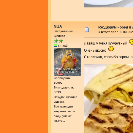
NIZA
Re:Дюрум - обед в
Заслуженный
«
Ответ #27 :
30.03.202
кулинар
Лаваш у меня кукурузный
Онлайн
Очень вкусно
Стеллочка, спасибо огромн
Сообщений:
10992
Благодарили:
8833
Откуда: Украина,
Одесса
Все приходит
вовремя , если
люди умеют
ждать...