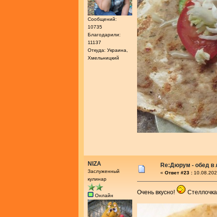
Сообщений:
10735
Благодарили:
11137
Откуда: Украина,
Хмельницкий
NIZA
Re:Дюрум - обед в
Заслуженный
«
Ответ #23 :
10.08.202
кулинар
Очень вкусно!
Стеллочка
Онлайн