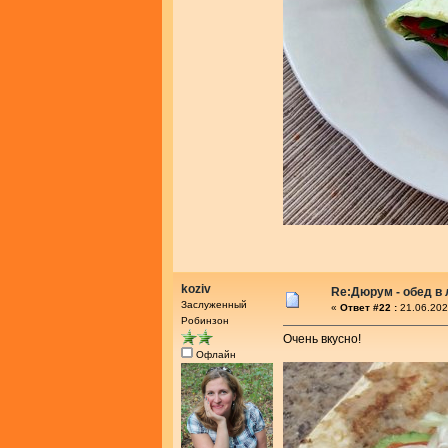
koziv
Re:Дюрум - обед в
Заслуженный
«
Ответ #22 :
21.06.202
Робинзон
Очень вкусно!
Офлайн