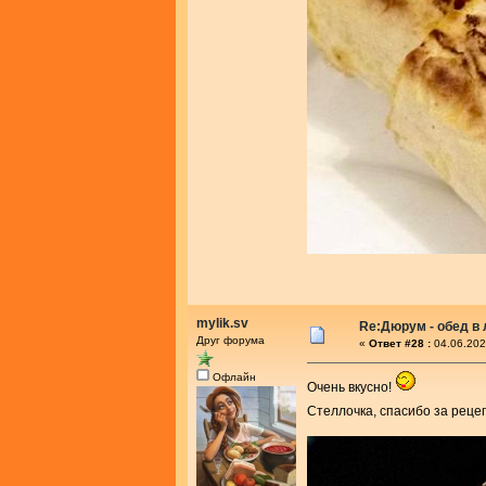
mylik.sv
Re:Дюрум - обед в
Друг форума
«
Ответ #28 :
04.06.202
Офлайн
Очень вкусно!
Стеллочка, спасибо за реце