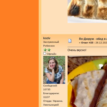
koziv
Re:Дюрум - обед в
Заслуженный
«
Ответ #25 :
26.12.202
Робинзон
Очень вкусно!
Офлайн
Сообщений:
10735
Благодарили:
11137
Откуда: Украина,
Хмельницкий