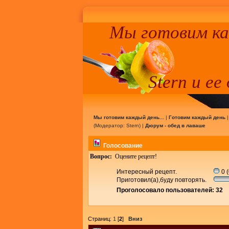
Мы готовим к
Stern и ее
Мы готовим каждый день...
|
Готовим каждый день
(Модератор:
Stern
) |
Дюрум - обед в лаваше
Голосование
Вопрос:
Оцените рецепт!
Интересный рецепт.
0 
Приготовил(а),буду повторять.
Проголосовало пользователей: 32
Страниц:
1
[
2
]
Вниз