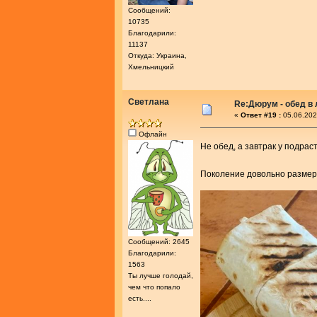
Сообщений:
10735
Благодарили:
11137
Откуда: Украина,
Хмельницкий
Светлана
Re:Дюрум - обед в
«
Ответ #19 :
05.06.202
Офлайн
Не обед, а завтрак у подр
Поколение довольно разме
Сообщений: 2645
Благодарили:
1563
Ты лучше голодай,
чем что попало
есть....