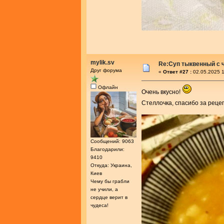
mylik.sv
Re:Суп тыквенный с 
Друг форума
«
Ответ #27 :
02.05.2025 1
Офлайн
Очень вкусно!
Стеллочка, спасибо за реце
Сообщений: 9063
Благодарили:
9410
Откуда: Украина,
Киев
Чему бы грабли
не учили, а
сердце верит в
чудеса!