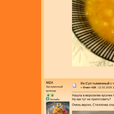
NIZA
Re:Суп тыквенный с 
Заслуженный
«
Ответ #28 :
12.02.2026 1
кулинар
Нашла в морозилке кусочек 
Ну как тут не приготовить?
Онлайн
Очень вкусно, Стеллочка сп