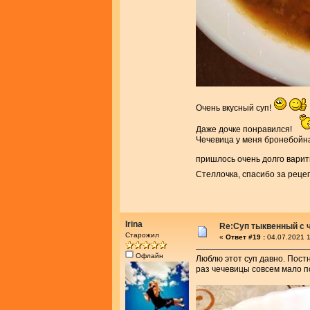
Очень вкусный суп!
Даже дочке понравился!
Чечевица у меня бронебойна
пришлось очень долго варит
Стеллочка, спасибо за реце
Irina
Re:Суп тыквенный с 
Старожил
«
Ответ #19 :
04.07.2021 1
Офлайн
Люблю этот суп давно. Постн
раз чечевицы совсем мало п