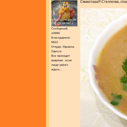
Смакотааа!!! Стеллочка, спа
Сообщений:
10986
Благодарили:
8822
Откуда: Украина,
Одесса
Все приходит
вовремя , если
люди умеют
ждать...