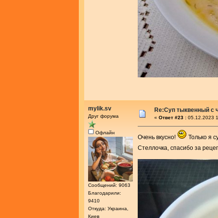
mylik.sv
Re:Суп тыквенный с 
Друг форума
«
Ответ #23 :
05.12.2023 1
Офлайн
Очень вкусно!
Только я с
Стеллочка, спасибо за реце
Сообщений: 9063
Благодарили:
9410
Откуда: Украина,
Киев