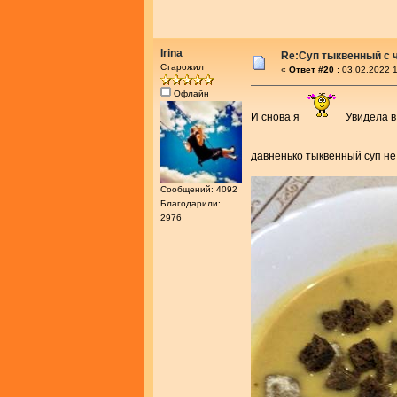
Irina
Re:Суп тыквенный с 
Старожил
«
Ответ #20 :
03.02.2022 1
Офлайн
И снова я
Увидела в 
давненько тыквенный суп не
Сообщений: 4092
Благодарили:
2976