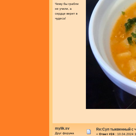
Чему бы грабли
не учили, а
сердце верит в
чудеса!
mylik.sv
Re:Суп тыквенный с 
Друг форума
«
Ответ #24 :
10.04.2024 1