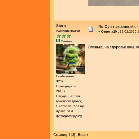
Stern
Re:Суп тыквенный с 
Администратор
«
Ответ #29 :
12.02.2026 1
Онлайн
Оленька, на здоровье вам, 
Сообщений:
32376
Благодарили:
26187
Откуда: Берлин
(Днепропетровск)
Я готовлю гораздо
лучше, чем
фотографирую!))
Страниц:
1
[
2
]
Вверх