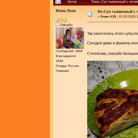
Автор
Тема: Суп тыквенный с чече
Мама Лена
Re:Суп тыквенный с 
«
Ответ #15 :
02.05.2020 1
Офлайн
Так захотелось этого супа,п
Сегодня даже и фокаччу исп
Сообщений: 1809
Стеллочка, спасибо большо
Благодарили:
1849
Откуда: Россия,
Чувашия