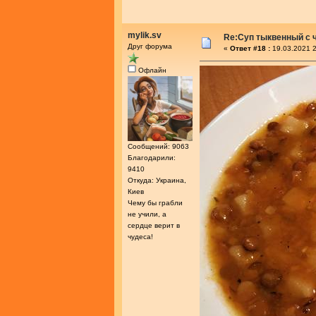
mylik.sv
Re:Суп тыквенный с 
Друг форума
«
Ответ #18 :
19.03.2021 2
Офлайн
Сообщений: 9063
Благодарили:
9410
Откуда: Украина,
Киев
Чему бы грабли
не учили, а
сердце верит в
чудеса!