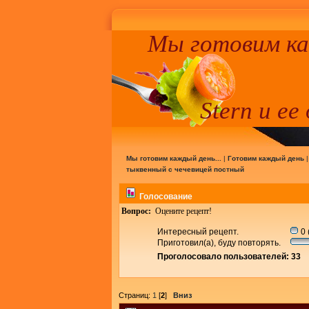
Мы готовим к
Stern и ее
Мы готовим каждый день...
|
Готовим каждый день
тыквенный с чечевицей постный
Голосование
Вопрос:
Оцените рецепт!
Интересный рецепт.
0 
Приготовил(а), буду повторять.
Проголосовало пользователей: 33
Страниц:
1
[
2
]
Вниз