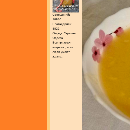
Сообщений:
10986
Благодарили:
8822
Откуда: Украина,
Одесса
Все приходит
вовремя , если
люди умеют
ждать...