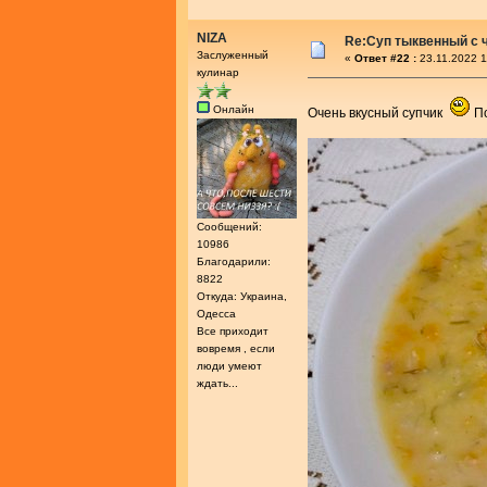
NIZA
Re:Суп тыквенный с 
Заслуженный
«
Ответ #22 :
23.11.2022 1
кулинар
Онлайн
Очень вкусный супчик
По
Сообщений:
10986
Благодарили:
8822
Откуда: Украина,
Одесса
Все приходит
вовремя , если
люди умеют
ждать...