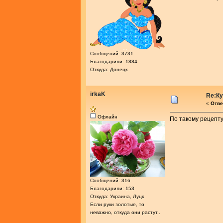
Сообщений: 3731
Благодарили: 1884
Откуда: Донецк
irkaK
Re:К
«
Отве
Офлайн
По такому рецепту 
Сообщений: 316
Благодарили: 153
Откуда: Украина, Луцк
Если руки золотые, то
неважно, откуда они растут..