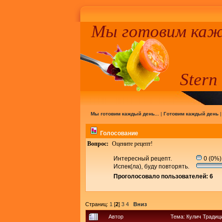
Мы готовим кажд
Stern
Мы готовим каждый день...
|
Готовим каждый день
Голосование
Вопрос:
Оцените рецепт!
Интересный рецепт.
0 (0%)
Испек(ла), буду повторять.
Проголосовало пользователей: 6
Страниц:
1
[
2
]
3
4
Вниз
Автор
Тема: Кулич Традиц