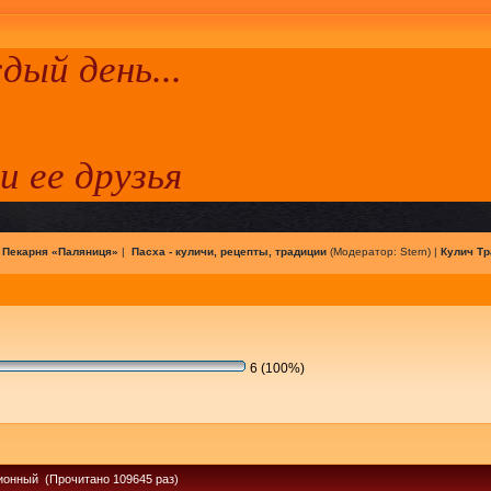
ый день...
 и ее друзья
|
Пекарня «Паляниця»
|
Пасха - куличи, рецепты, традиции
(Модератор:
Stern
) |
Кулич Т
6 (100%)
ионный (Прочитано 109645 раз)