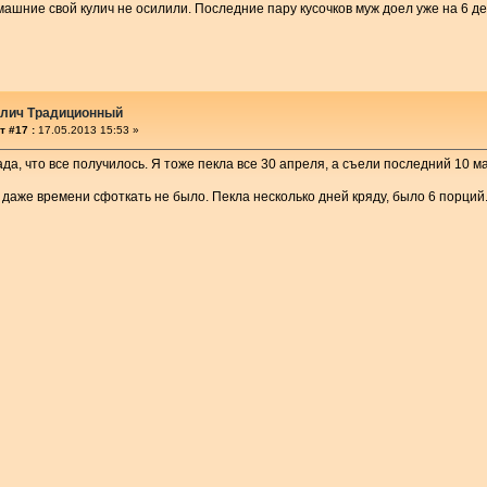
ашние свой кулич не осилили. Последние пару кусочков муж доел уже на 6 ден
улич Традиционный
т #17 :
17.05.2013 15:53 »
рада, что все получилось. Я тоже пекла все 30 апреля, а съели последний 10 м
у даже времени сфоткать не было. Пекла несколько дней кряду, было 6 порций