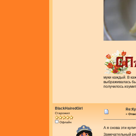
муки каждый. В ка
выбраживалась быс
получилось изумит
BlackHairedGirl
Re:К
Старожил
«
Отве
Офлайн
А я снова эти кул
Замечательный р