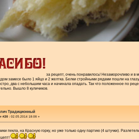
за рецепт, очень понравилось! Незаморочливо и в ме
ждом замесе было 1 яйцо и 2 желтка. Белки стройными рядами пошли на глазу
тро, два с небольшим часа и начинала опадать. Так что положенное по реце
ельно. Вышло 8 куличиков.
улич Традиционный
т #20 :
02.05.2014 18:06 »
ичики пекла, на Красную горку, но уже только одну партию (4 штучки). Разлете
ецепт!