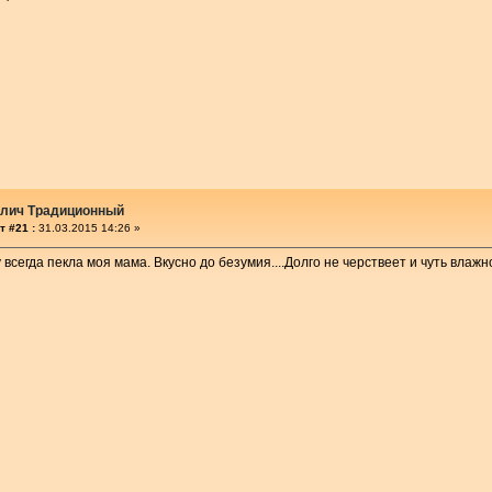
улич Традиционный
т #21 :
31.03.2015 14:26 »
всегда пекла моя мама. Вкусно до безумия....Долго не черствеет и чуть влажн