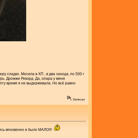
ру сладко. Месила в ХП , в два захода, по 500 г
рь. Дрожжи Рекорд. Да, опара у меня
пту время я не выдерживала. Но всё равно
Записан
лись мгновенно и было МАЛО!!!