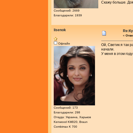
Скажу больше. Дом
Сообщений: 2669
Благодарили: 1939
lisenok
Re:К
«
Отве
Офлайн
Ой, Светик я так 
начали.
У меня в этом год
Сообщений: 173
Благодарили: 298
Откуда: Украина, Харьков
Kenwood KM020, Braun
Combimax K 700