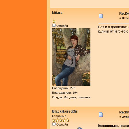
kitiara
Re:К
«
Отве
Офлайн
Вот и я доплелась
куличи отчего-то 
Сообщений: 275
Благодарили: 194
Откуда: Молдова, Кишинев
BlackHairedGirl
Re:К
Старожил
«
Отве
Офлайн
Ксюшенька,
спаси