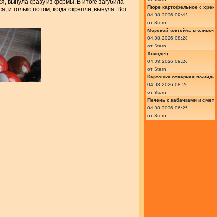
ся, вынула сразу из формы. В итоге загубила
Пюре картофельное с хрено
, и только потом, когда окрепли, вынула. Вот
04.08.2026 09:43
от
Stern
Морской коктейль в сливоч
04.08.2026 08:28
от
Stern
Холодец
04.08.2026 08:26
от
Stern
Картошка отварная по-инди
04.08.2026 08:26
от
Stern
Печень с кабачками и смет
04.08.2026 06:25
от
Stern