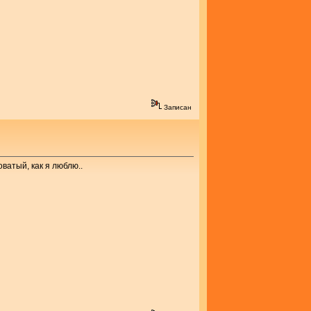
Записан
оватый, как я люблю..