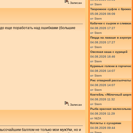
Записан
от
Stern
Творожное суфле с броккол
05.08.2026 06:09
от
Stern
Кабачки с сыром и сливкам
надо еще поработать над ошибками (большие
04.08.2026 17:27
от
Stern
Пицца на лаваше в аэрогри
04.08.2026 17:27
от
Stern
Овсяная каша с курицей
04.08.2026 16:46
от
Stern
Куриные голени в горчично
04.08.2026 14:07
от
Stern
Рис отварной рассыпчатый
04.08.2026 14:07
от
Stern
Коктейль «Яблочный шорле»
04.08.2026 11:32
от
Stern
Записан
Рыба красная малосольная 
04.08.2026 11:29
от
NIZA
Котлеты с сухарями
04.08.2026 09:44
высочайшим баллом не только мои мужУки, но и
от
Stern