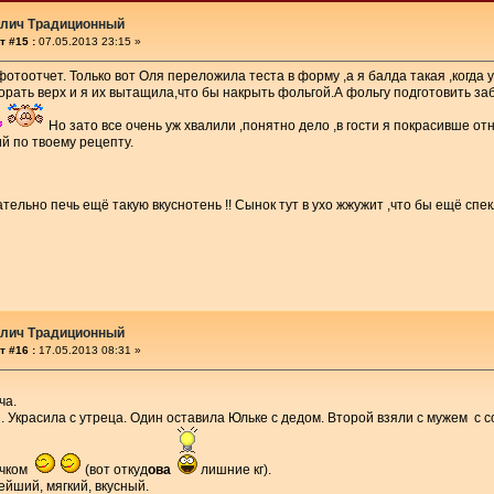
улич Традиционный
т #15 :
07.05.2013 23:15 »
отоотчет. Только вот Оля переложила теста в форму ,а я балда такая ,когда
горать верх и я их вытащила,что бы накрыть фольгой.А фольгу подготовить заб
Но зато все очень уж хвалили ,понятно дело ,в гости я покрасивше от
ий по твоему рецепту.
ательно печь ещё такую вкуснотень !! Сынок тут в ухо жжужит ,что бы ещё сп
улич Традиционный
т #16 :
17.05.2013 08:31 »
ча.
. Украсила с утреца. Один оставила Юльке с дедом. Второй взяли с мужем с со
очком
(вот откуд
ова
лишние кг).
йший, мягкий, вкусный.