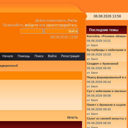
06.08.2026 13:56
Добро пожаловать,
Гость
.
Пожалуйста,
войдите
или
зарегистрируйтесь
.
Последние темы
Коктейль «Розовое облако»
06.08.2026 13:56
06.08.2026 10:21
от
Stern
Бутерброды с кабачками и
06.08.2026 10:20
Начало
Помощь
Поиск
Войти
Регистрация
от
Stern
Сэндвич с бужениной
радиционный
06.08.2026 09:45
от
Stern
Перец фаршированный в ки
06.08.2026 09:44
от
Stern
Суп с кабачками и овсяным
06.08.2026 09:08
от
Stern
Омлет с брокколи и сыром
06.08.2026 08:40
от
Stern
ПЕЧАТЬ
Салат из свежей капусты с
06.08.2026 08:34
от
Stern