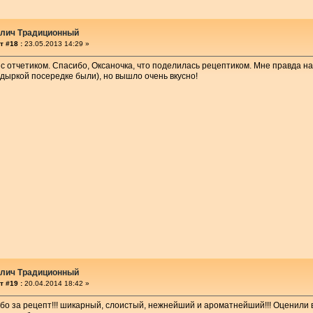
улич Традиционный
т #18 :
23.05.2013 14:29 »
 с отчетиком. Спасибо, Оксаночка, что поделилась рецептиком. Мне правда 
с дыркой посередке были), но вышло очень вкусно!
улич Традиционный
т #19 :
20.04.2014 18:42 »
бо за рецепт!!! шикарный, слоистый, нежнейший и ароматнейший!!! Оценили 