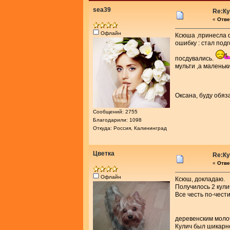
sea39
Re:К
«
Отве
Офлайн
Ксюша ,принесла ф
ошибку : стал под
посдувались.
мульти ,а маленьк
Оксана, буду обяз
Сообщений: 2755
Благодарили: 1098
Откуда: Россия, Калининград
Цветка
Re:К
«
Отве
Офлайн
Ксюш, докладаю.
Получилось 2 кули
Все честь по-чести
деревенским мол
Кулич был шикарне