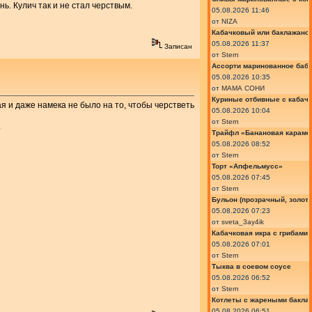
ь. Кулич так и не стал черствым.
05.08.2026 11:46
от
NIZA
Кабачковый или баклажано
05.08.2026 11:37
Записан
от
Stern
Ассорти маринованное баб
05.08.2026 10:35
от
МАМА СОНИ
Куриные отбивные с кабач
ая и даже намека не было на то, чтобы черстветь
05.08.2026 10:04
от
Stern
.
Трайфл «Банановая караме
05.08.2026 08:52
от
Stern
Торт «Апфельмусс»
05.08.2026 07:45
от
Stern
Бульон (прозрачный, золот
05.08.2026 07:23
от
sveta_3ay4ik
Кабачковая икра с грибами
05.08.2026 07:01
от
Stern
Тыква в соевом соусе
05.08.2026 06:52
от
Stern
Котлеты с жареными бакла
05.08.2026 06:51