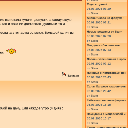
Соус ягодный
06.08.2026 08:29
от
Stern
Анонс! Скоро на форуме!
 уже выпекала куличи ,допустила следующую
06.08.2026 07:21
ыла и пока ее доставала ,куличики-то и
от
Stern
Новые рецепты от Stern
несла ,а этот дома остался. Большой кулич из
06.08.2026 07:20
от
Stern
Оладьи из баклажанов
06.08.2026 07:13
екла
.
от
Stern
Лосось запеченный с крем
06.08.2026 07:12
от
Stern
Яичница с помидорами по-г
Записан
05.08.2026 20:43
от
Stern
Салат Капрезе классически
05.08.2026 20:42
от
Stern
Кабачки с мясным фаршем 
05.08.2026 15:18
бой на дачу. Ели каждое утро (4 дня) с
от
Stern
Помидоры с моцареллой и 
05.08.2026 15:17
от
Stern
Сливы маринованные с кон