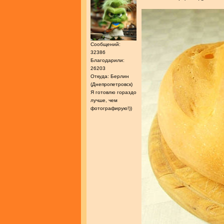
Сообщений:
32386
Благодарили:
26203
Откуда: Берлин
(Днепропетровск)
Я готовлю гораздо
лучше, чем
фотографирую!))