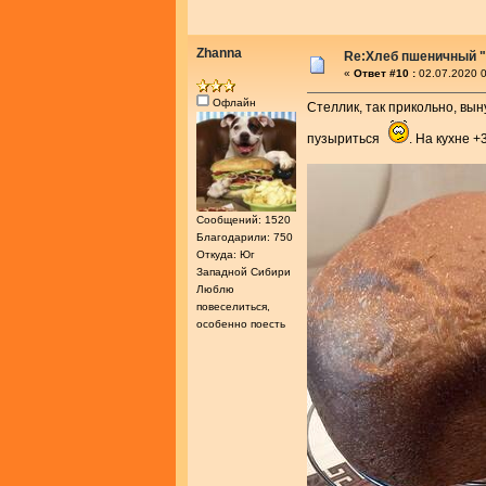
Zhanna
Re:Хлеб пшеничный "
«
Ответ #10 :
02.07.2020 0
Офлайн
Стеллик, так прикольно, вын
пузыриться
. На кухне +
Сообщений: 1520
Благодарили: 750
Откуда: Юг
Западной Сибири
Люблю
повеселиться,
особенно поесть