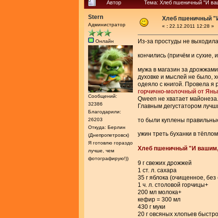
Автор
Тема: Хлеб пшеничный "И ва
Stern
Хлеб пшеничный "
Администратор
«
:
22.12.2011 12:28 »
Из-за простуды не выходила 
Онлайн
кончились (причём и сухие, 
мужа в магазин за дрожжами
духовке и мыслей не было, х
одеяло с книгой. Провела я 
горчично-молочный от Яны
Сообщений:
Qween не хватает майонеза.
32386
Главным дегустатором лучшим
Благодарили:
26203
то были куплены правильны
Откуда: Берлин
ужин треть буханки в тёплом
(Днепропетровск)
Я готовлю гораздо
Хлеб пшеничный "И вашим,
лучше, чем
фотографирую!))
9 г свежих дрожжей
1 ст. л. сахара
35 г яблока (очищенное, без
1 ч. л. столовой горчицы+
200 мл молока+
кефир = 300 мл
430 г муки
20 г овсяных хлопьев быстр