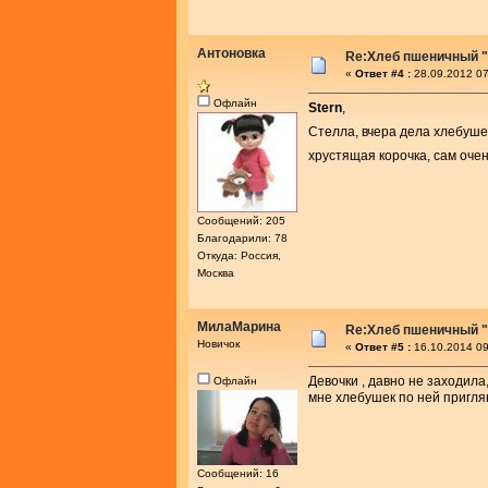
Антоновка
Re:Хлеб пшеничный "
«
Ответ #4 :
28.09.2012 07
Офлайн
Stern
,
Стелла, вчера дела хлебуше
хрустящая корочка, сам оче
Сообщений: 205
Благодарили: 78
Откуда: Россия,
Москва
МилаМарина
Re:Хлеб пшеничный "
Новичок
«
Ответ #5 :
16.10.2014 09
Девочки , давно не заходила,
Офлайн
мне хлебушек по ней приглян
Сообщений: 16