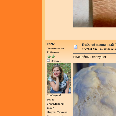
koziv
Re:Хлеб пшеничный "
Заслуженный
«
Ответ #13 :
11.10.2022 1
Робинзон
Вкуснейший хлебушек!
Офлайн
Сообщений:
10735
Благодарили:
11137
Откуда: Украина,