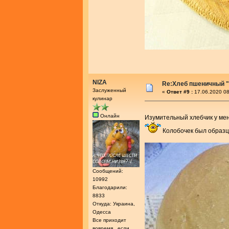
NIZA
Re:Хлеб пшеничный "
Заслуженный
«
Ответ #9 :
17.06.2020 08
кулинар
Онлайн
Изумительный хлебчик у ме
Колобочек был образ
Сообщений:
10992
Благодарили:
8833
Откуда: Украина,
Одесса
Все приходит
вовремя , если