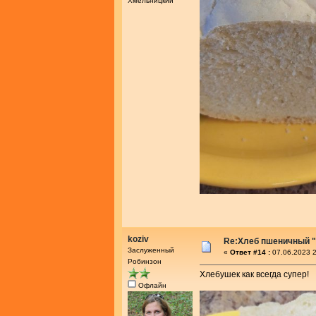
Хмельницкий
koziv
Re:Хлеб пшеничный "
Заслуженный
«
Ответ #14 :
07.06.2023 2
Робинзон
Хлебушек как всегда супер!
Офлайн