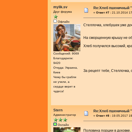
mylik.sv
Re:Хлеб пшеничный "
Друг форума
«
Ответ #7 :
21.10.2014 17
Офлайн
Стеллочка, хлебушек уже дое
На сморщенную крышу не об
Хлеб получился высокий, кр
Сообщений: 9069
Благодарили:
9420
Откуда: Украина,
За рецепт тебе, Стеллочка,
Киев
Чему бы грабли
не учили, а
сердце верит в
чудеса!
Stern
Re:Хлеб пшеничный "
Администратор
«
Ответ #8 :
19.05.2017 19
Онлайн
Половина порции в духовке