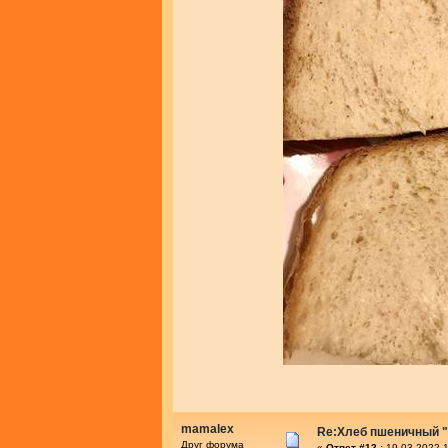
mamalex
Re:Хлеб пшеничный "
Друг форума
«
Ответ #12 :
19.03.2022 1