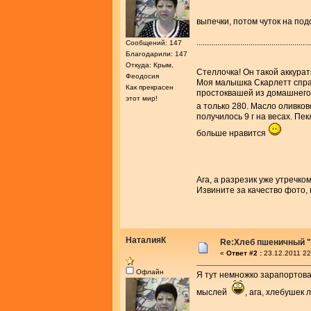
выпечки, потом чуток на под
.......................................................
Сообщений: 147
Благодарили: 147
Откуда: Крым,
Стеллочка! Он такой аккура
Феодосия
Моя малышка Скарлетт справ
Как прекрасен
простоквашей из домашнего м
этот мир!
а только 280. Масло оливко
получилось 9 г на весах. Пе
больше нравится
Ага, а разрезик уже утречко
Извините за качество фото, 
НаталияК
Re:Хлеб пшеничный "
«
Ответ #2 :
23.12.2011 22
Офлайн
Я тут немножко зарапортовал
мыслей
, ага, хлебушек 