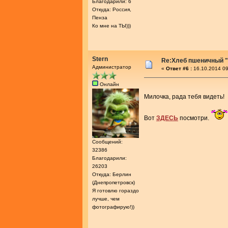
Благодарили: 6
Откуда: Россия,
Пенза
Ко мне на ТЫ)))
Stern
Re:Хлеб пшеничный "
Администратор
«
Ответ #6 :
16.10.2014 09
Онлайн
Милочка, рада тебя видеть!
Вот
ЗДЕСЬ
посмотри.
Сообщений:
32386
Благодарили:
26203
Откуда: Берлин
(Днепропетровск)
Я готовлю гораздо
лучше, чем
фотографирую!))