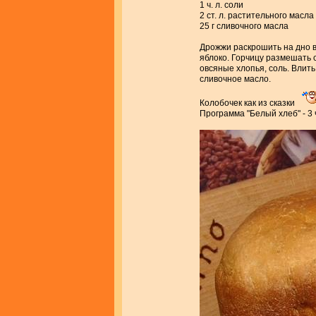
1 ч. л. соли
2 ст. л. растительного масла
25 г сливочного масла
Дрожжи раскрошить на дно в
яблоко. Горчицу размешать с
овсяные хлопья, соль. Влит
сливочное масло.
Колобочек как из сказки
Программа "Белый хлеб" - 3 