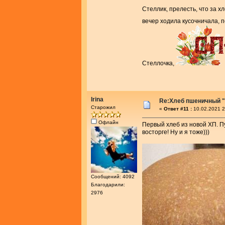
Стеллик, прелесть, что за 
вечер ходила кусочничала, п
Стеллочка,
Irina
Re:Хлеб пшеничный "
Старожил
«
Ответ #11 :
10.02.2021 2
Офлайн
Первый хлеб из новой ХП. П
восторге! Ну и я тоже)))
Сообщений: 4092
Благодарили:
2976