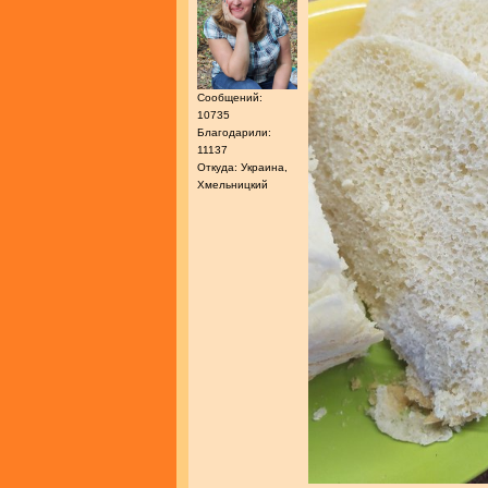
Сообщений:
10735
Благодарили:
11137
Откуда: Украина,
Хмельницкий