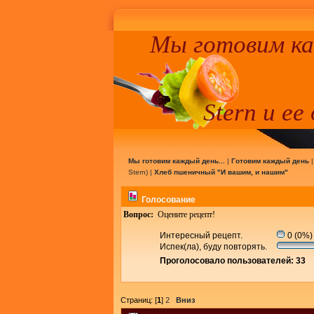
Мы готовим к
Stern и ее
Мы готовим каждый день...
|
Готовим каждый день
Stern
) |
Хлеб пшеничный "И вашим, и нашим"
Голосование
Вопрос:
Оцените рецепт!
Интересный рецепт.
0 (0%)
Испек(ла), буду повторять.
Проголосовало пользователей: 33
Страниц: [
1
]
2
Вниз