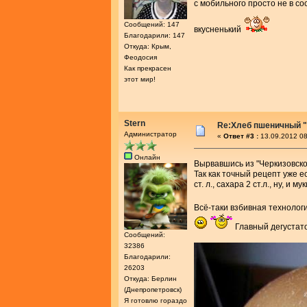
с мобильного просто не в с
Сообщений: 147
вкусненький
Благодарили: 147
Откуда: Крым,
Феодосия
Как прекрасен
этот мир!
Stern
Re:Хлеб пшеничный "
Администратор
«
Ответ #3 :
13.09.2012 08
Онлайн
Вырвавшись из "Черкизовск
Так как точный рецепт уже е
ст. л., сахара 2 ст.л., ну, и
Всё-таки взбивная технолог
Главный дегустато
Сообщений:
32386
Благодарили:
26203
Откуда: Берлин
(Днепропетровск)
Я готовлю гораздо