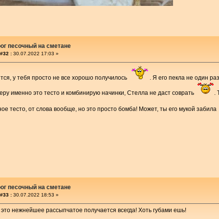
ог песочный на сметане
#32 :
30.07.2022 17:03 »
тся, у тебя просто не все хорошо получилось
. Я его пекла не один ра
беру именно это тесто и комбинирую начинки, Стелла не даст соврать
.
ое тесто, от слова вообще, но это просто бомба! Может, ты его мукой забил
ог песочный на сметане
#33 :
30.07.2022 18:53 »
 это нежнейшее рассыпчатое получается всегда! Хоть губами ешь!