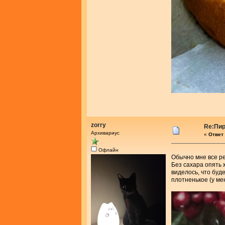
zorry
Re:Пир
Архивариус
«
Ответ 
Офлайн
Обычно мне все ре
Без сахара опять 
виделось, что буд
плотненькое (у мен