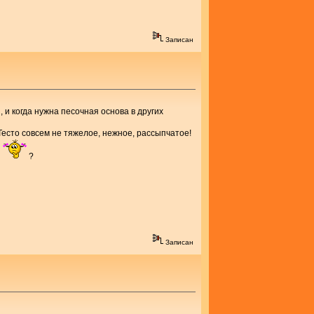
Записан
з, и когда нужна песочная основа в других
 Тесто совсем не тяжелое, нежное, рассыпчатое!
а
?
Записан