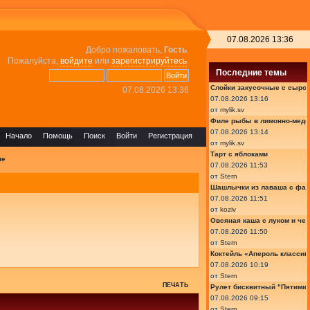
07.08.2026 13:36
Добро пожаловать,
Гость
.
Пожалуйста,
войдите
или
зарегистрируйтесь
.
Последние темы
Слойки закусочные с сыром
07.08.2026 13:36
07.08.2026 13:16
от
mylik.sv
Филе рыбы в лимонно-медо
07.08.2026 13:14
Начало
Помощь
Поиск
Войти
Регистрация
от
mylik.sv
Тарт с яблоками
не
07.08.2026 11:53
от
Stern
Шашлычки из лаваша с фа
07.08.2026 11:51
от
koziv
Овсяная каша с луком и че
07.08.2026 11:50
от
Stern
Коктейль «Апероль классик
07.08.2026 10:19
от
Stern
ПЕЧАТЬ
Рулет бисквитный "Пятимин
07.08.2026 09:15
от
Stern