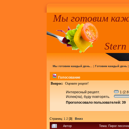
Мы готовим кажд
Stern
Мы готовим каждый день...
|
Готовим каждый день
Голосование
Вопрос:
Оцените рецепт!
Интересный рецепт.
1 (2.
Испек(ла), буду повторять.
Проголосовало пользователей: 39
Страниц:
1
2
[
3
]
Вниз
Автор
Тема: Пирог песочн