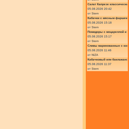
Салат Капрезе классически
05.08.2026 20:42
от
Stern
Кабачки с мясным фаршем 
05.08.2026 15:18
от
Stern
Помидоры с моцареллой и 
05.08.2026 15:17
от
Stern
Сливы маринованные с кон
05.08.2026 11:46
от
NIZA
Кабачковый или баклажано
05.08.2026 11:37
от
Stern