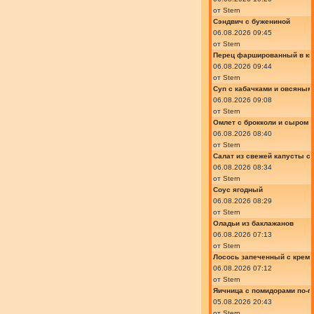
от
Stern
Сэндвич с бужениной
06.08.2026 09:45
от
Stern
Перец фаршированный в ки
06.08.2026 09:44
от
Stern
Суп с кабачками и овсяным
06.08.2026 09:08
от
Stern
Омлет с брокколи и сыром
06.08.2026 08:40
от
Stern
Салат из свежей капусты с
06.08.2026 08:34
от
Stern
Соус ягодный
06.08.2026 08:29
от
Stern
Оладьи из баклажанов
06.08.2026 07:13
от
Stern
Лосось запеченный с крем
06.08.2026 07:12
от
Stern
Яичница с помидорами по-г
05.08.2026 20:43
от
Stern