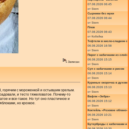
07.08.2026 06:45
от
Stern
Сырники без муки
07.08.2026 06:44
от
Stern
Плов
07.08.2026 06:43
от
Кобейка
Тефтели в кисло-сладком с
06.08.2026 16:58
от
Stern
Пирог с кабачками из слоён
06.08.2026 15:15
Записан
от
Stern
Суп с кабачками и рисом
06.08.2026 15:14
от
Stern
Куриные окорочка в духовк
06.08.2026 15:13
й, горячим с мороженкой и остывшим зрелым.
от
Stern
орадовали, и тесто тяжеловатое. Почему-то
Вафли «Зебра»
атое и все-такое. Но тут оно пластичное и
06.08.2026 15:12
яблоками, но крохкое.
от
Stern
Коктейль «Розовое облако»
06.08.2026 10:21
от
Stern
Бутерброды с кабачками и
06.08.2026 10:20