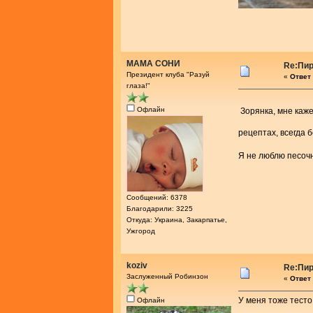
МАМА СОНИ
Re:Пир
Президент клуба "Разуй
«
Ответ 
глаза!"
Офлайн
Зорянка, мне каже
рецептах, всегда 
Я не люблю песочн
Сообщений: 6378
Благодарили: 3225
Откуда: Украина, Закарпатье,
Ужгород
koziv
Re:Пир
Заслуженный Робинзон
«
Ответ 
У меня тоже тесто
Офлайн