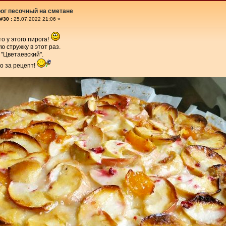
ог песочный на сметане
#30 :
25.07.2022 21:06 »
о у этого пирога!
ю стружку в этот раз.
 "Цветаевский".
о за рецепт!