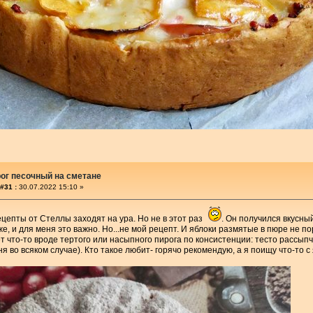
ог песочный на сметане
#31 :
30.07.2022 15:10 »
цепты от Стеллы заходят на ура. Но не в этот раз
. Он получился вкусны
же, и для меня это важно. Но...не мой рецепт. И яблоки размятые в пюре не п
ет что-то вроде тертого или насыпного пирога по консистенции: тесто рассыпч
я во всяком случае). Кто такое любит- горячо рекомендую, а я поищу что-то с 