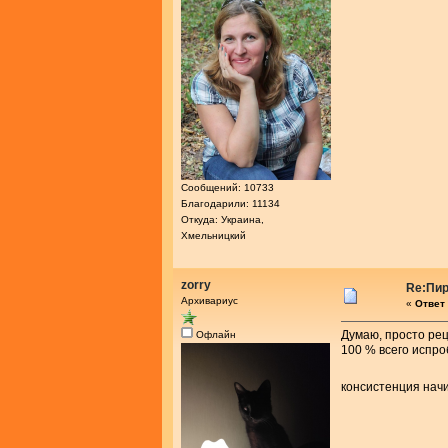
Сообщений: 10733
Благодарили: 11134
Откуда: Украина,
Хмельницкий
zorry
Re:Пир
Архивариус
«
Ответ 
Думаю, просто рец
Офлайн
100 % всего испро
консистенция начи