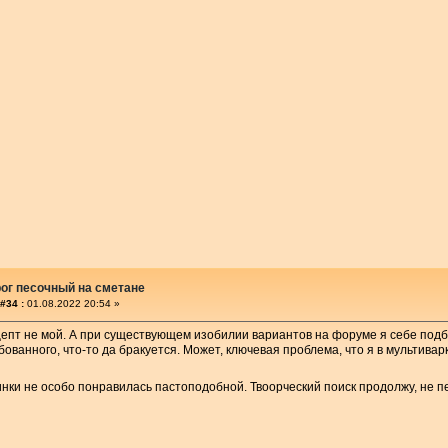
ог песочный на сметане
#34 :
01.08.2022 20:54 »
епт не мой. А при существующем изобилии вариантов на форуме я себе подб
бованного, что-то да бракуется. Может, ключевая проблема, что я в мультивар
нки не особо понравилась пастоподобной. Твоорческий поиск продолжу, не 