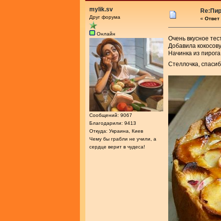
mylik.sv
Re:Пир
Друг форума
«
Ответ 
Онлайн
Очень вкусное тест
Добавила кокосову
Начинка из пирога
Стеллочка, спасиб
Сообщений: 9067
Благодарили: 9413
Откуда: Украина, Киев
Чему бы грабли не учили, а
сердце верит в чудеса!