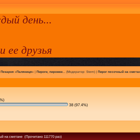
ый день...
 и ее друзья
|
Пекарня «Паляниця»
|
Пироги, пирожки...
(Модератор:
Stern
) |
Пирог песочный на смета
6%)
38 (97.4%)
ый на сметане (Прочитано 111770 раз)