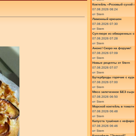
Коктейль «Розовый сухой м
07.08.2026 08:24
от
Stern
Лимонный крюшон
07.08.2026 07:30
от
Stern
Суп-пюре из обжаренных ов
07.08.2026 07:28
от
Stern
Анонс! Скоро на форуме!
07.08.2026 07:09
от
Stern
Новые рецепты от Stern
07.08.2026 07:07
от
Stern
Бутерброды горячие с курин
07.08.2026 07:00
от
Stern
Мясо запеченное БЕЗ сыра 
07.08.2026 06:50
от
Stern
Морской коктейль в томатн
07.08.2026 06:48
от
Stern
Капуста тушёная с кефиром
07.08.2026 06:46
от
Stern
Картофель "Золотой"