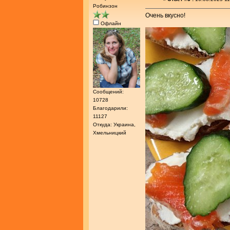
Робинзон
Очень вкусно!
Офлайн
Сообщений:
10728
Благодарили:
11127
Откуда: Украина,
Хмельницкий