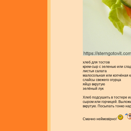
хлеб для тостов
крем-сыр с зеленью или сла
листья салата
малосольная или копчёная 
слайсы свежего огурца
яйцо вкрутую
зелёный лук
Хлеб подсушить в тостере ил
сыром или горчицей. Выложи
вкрутую. Посыпать тонко на
Смачно неймовірно!