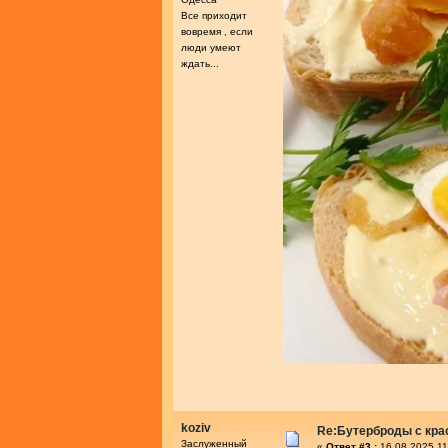
Все приходит
вовремя , если
люди умеют
ждать...
koziv
Re:Бутерброды с кра
Заслуженный
«
Ответ #3 :
16.08.2025 11