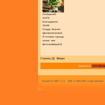
Сообщений:
32376
Благодарили:
26186
Откуда: Берлин
(Днепропетровск)
Я готовлю гораздо
лучше, чем
фотографирую!))
Страниц: [
1
]
Вверх
Перейти в:
Powered by SMF 1.1.21
|
SMF © 2006-2009, Simple Machines