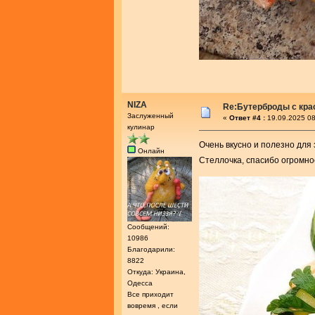
NIZA
Re:Бутерброды с кра
Заслуженный
«
Ответ #4 :
19.09.2025 08
кулинар
Очень вкусно и полезно для 
Онлайн
Стеллочка, спасибо огромно
Сообщений:
10986
Благодарили:
8822
Откуда: Украина,
Одесса
Все приходит
вовремя , если