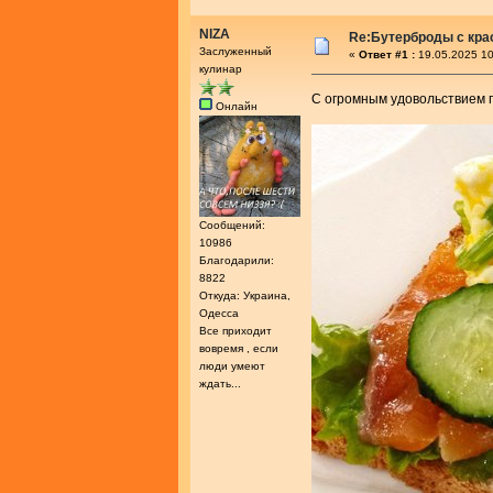
NIZA
Re:Бутерброды с кра
Заслуженный
«
Ответ #1 :
19.05.2025 10
кулинар
С огромным удовольствием п
Онлайн
Сообщений:
10986
Благодарили:
8822
Откуда: Украина,
Одесса
Все приходит
вовремя , если
люди умеют
ждать...