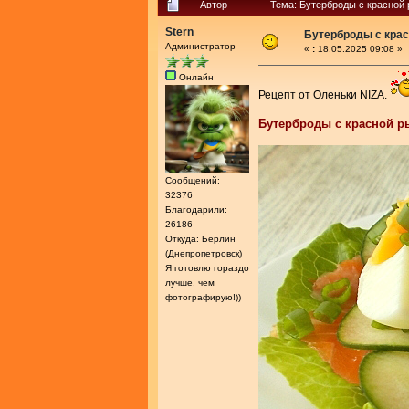
Автор
Тема: Бутерброды с красной 
Stern
Бутерброды с крас
Администратор
«
:
18.05.2025 09:08 »
Онлайн
Рецепт от Оленьки NIZA.
Бутерброды с красной р
Сообщений:
32376
Благодарили:
26186
Откуда: Берлин
(Днепропетровск)
Я готовлю гораздо
лучше, чем
фотографирую!))