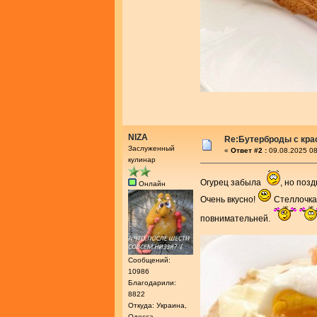
NIZA
Re:Бутерброды с кра
Заслуженный
«
Ответ #2 :
09.08.2025 08
кулинар
Огурец забыла
, но поз
Онлайн
Очень вкусно!
Стеллочка,
повнимательней.
Сообщений:
10986
Благодарили:
8822
Откуда: Украина,
Одесса