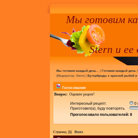
Мы готовим к
Stern и ее
Мы готовим каждый день...
|
Готовим каждый день
(Модератор:
Stern
) |
Бутерброды с красной рыбой и
Голосование
Вопрос:
Оцените рецепт!
Интересный рецепт.
0 
Приготовил(а), буду повторять.
Проголосовало пользователей: 8
Страниц: [
1
]
Вниз