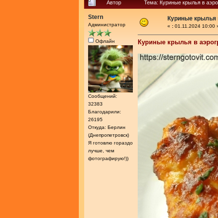
Автор
Тема: Куриные крылья в аэро
Stern
Куриные крылья 
Администратор
«
:
01.11.2024 10:00 
Офлайн
Куриные крылья в аэрог
Сообщений:
32383
Благодарили:
26195
Откуда: Берлин
(Днепропетровск)
Я готовлю гораздо
лучше, чем
фотографирую!))