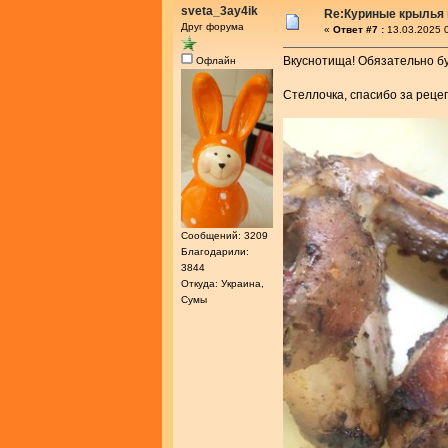
sveta_3ay4ik
Re:Куриные крылья 
Друг форума
«
Ответ #7 :
13.03.2025 0
Вкуснотища! Обязательно бу
Офлайн
Стеллочка, спасибо за реце
Сообщений: 3209
Благодарили:
3844
Откуда: Украина,
Сумы