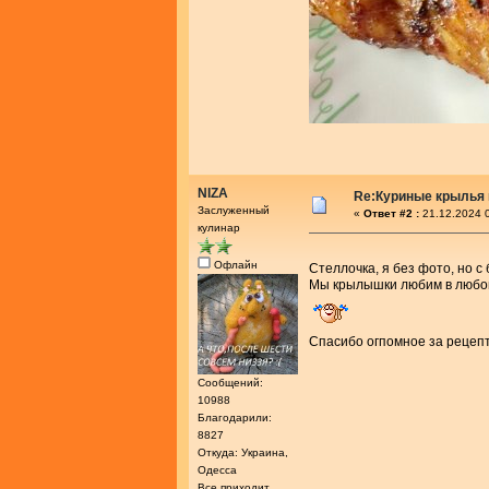
NIZA
Re:Куриные крылья 
Заслуженный
«
Ответ #2 :
21.12.2024 0
кулинар
Офлайн
Стеллочка, я без фото, но 
Мы крылышки любим в любом
Спасибо огпомное за рецепт
Сообщений:
10988
Благодарили:
8827
Откуда: Украина,
Одесса
Все приходит