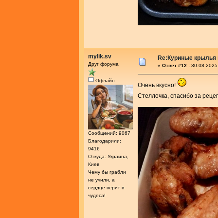
mylik.sv
Re:Куриные крылья 
Друг форума
«
Ответ #12 :
30.08.2025
Офлайн
Очень вкусно!
Стеллочка, спасибо за реце
Сообщений: 9067
Благодарили:
9416
Откуда: Украина,
Киев
Чему бы грабли
не учили, а
сердце верит в
чудеса!