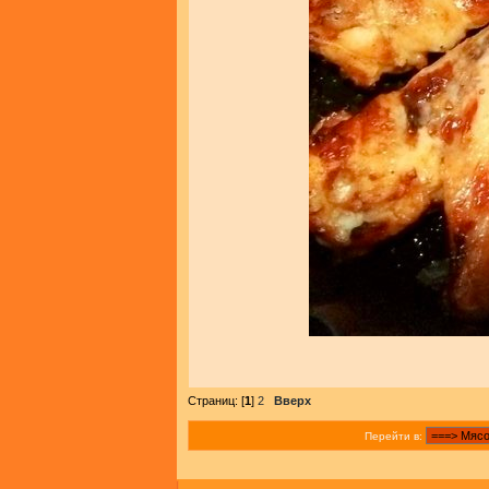
Страниц: [
1
]
2
Вверх
Перейти в: