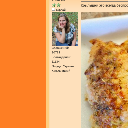
Робинзон
Крылышки это всегда беспр
Офлайн
Сообщений:
10733
Благодарили:
11134
Откуда: Украина,
Хмельницкий