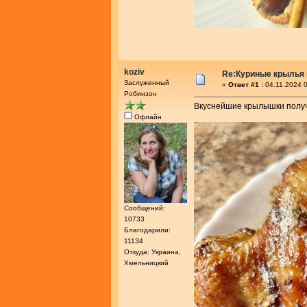
koziv
Re:Куриные крылья 
Заслуженный
«
Ответ #1 :
04.11.2024 0
Робинзон
Вкуснейшие крылышки получ
Офлайн
Сообщений:
10733
Благодарили:
11134
Откуда: Украина,
Хмельницкий