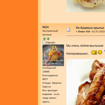
NIZA
Re:Куриные крылья 
Заслуженный
«
Ответ #10 :
01.07.2025
кулинар
Офлайн
Мы очень любим крылышки
Неперевершені...
Сообщений:
10988
Благодарили:
8827
Откуда: Украина,
Одесса
Все приходит
вовремя , если
люди умеют
ждать...