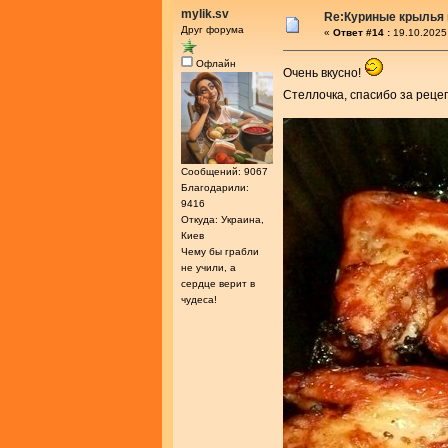
mylik.sv
Re:Куриные крылья 
Друг форума
«
Ответ #14 :
19.10.2025
Офлайн
Очень вкусно!
Стеллочка, спасибо за реце
Сообщений: 9067
Благодарили:
9416
Откуда: Украина,
Киев
Чему бы грабли
не учили, а
сердце верит в
чудеса!