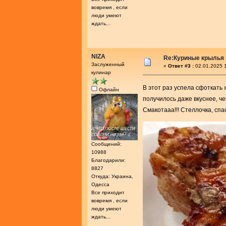
вовремя , если
люди умеют
ждать...
NIZA
Re:Куриные крылья 
Заслуженный
«
Ответ #3 :
02.01.2025 1
кулинар
В этот раз успела сфоткать 
Офлайн
получилось даже вкуснее, ч
Смакотааа!!! Стеллочка, спа
Сообщений:
10988
Благодарили:
8827
Откуда: Украина,
Одесса
Все приходит
вовремя , если
люди умеют
ждать...