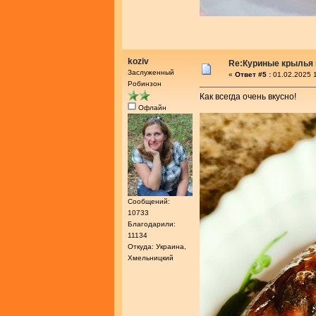
koziv
Re:Куриные крылья 
Заслуженный
«
Ответ #5 :
01.02.2025 1
Робинзон
Как всегда очень вкусно!
Офлайн
Сообщений:
10733
Благодарили:
11134
Откуда: Украина,
Хмельницкий