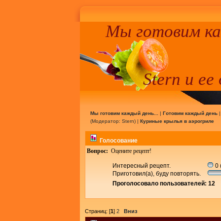
Мы готовим к
Stern и ее
Мы готовим каждый день...
|
Готовим каждый день
(Модератор:
Stern
) |
Куриные крылья в аэрогриле
Голосование
Вопрос:
Оцените рецепт!
Интересный рецепт.
0 
Приготовил(а), буду повторять.
Проголосовало пользователей: 12
Страниц: [
1
]
2
Вниз