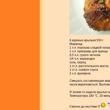
6 куриных крыльев 550 г
Маринад:
1 ч.л. порошка сладкой папри
1 ч.л. приправы для курицы
0,5 ч.л. сухого чеснока
1/4 ч.л. кориандра
соль, перец
1 ст.л. растительного масла
1 ст.л. соевого соуса
2 ч.л. крахмала
Смешать составляющие мари
часок мариноваться. Вылож
Я зачем-то надела крылья н
Температура 180 °С, 20 мину
Смачно до нестями !!!