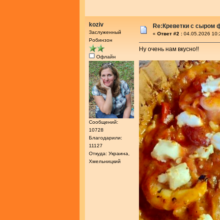
koziv
Re:Креветки с сыром 
Заслуженный
«
Ответ #2 :
04.05.2026 10:
Робинзон
Ну очень нам вкусно!!
Офлайн
Сообщений:
10728
Благодарили:
11127
Откуда: Украина,
Хмельницкий