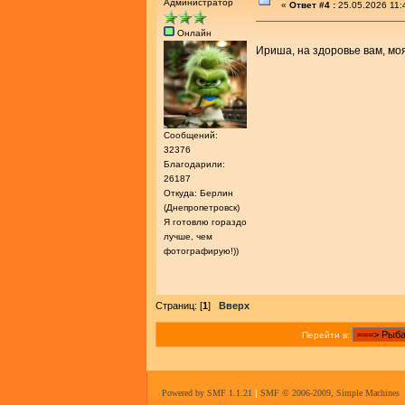
Администратор
«
Ответ #4 :
25.05.2026 11:
Онлайн
Ириша, на здоровье вам, мо
Сообщений:
32376
Благодарили:
26187
Откуда: Берлин
(Днепропетровск)
Я готовлю гораздо
лучше, чем
фотографирую!))
Страниц: [
1
]
Вверх
Перейти в:
Powered by SMF 1.1.21
|
SMF © 2006-2009, Simple Machines