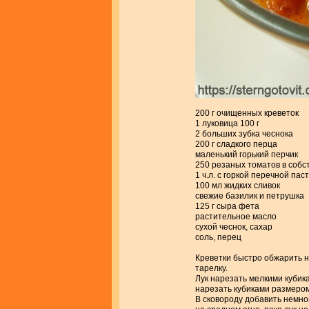
200 г очищенных креветок
1 луковица 100 г
2 больших зубка чеснока
200 г сладкого перца
маленький горький перчик
250 резаных томатов в собс
1 ч.л. с горкой перечной пас
100 мл жидких сливок
свежие базилик и петрушка
125 г сыра фета
растительное масло
сухой чеснок, сахар
соль, перец
Креветки быстро обжарить н
тарелку.
Лук нарезать мелкими кубик
нарезать кубиками размером
В сковороду добавить немно