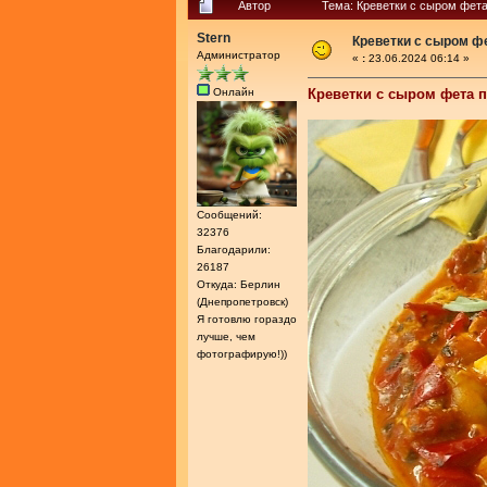
Автор
Тема: Креветки с сыром фета
Stern
Креветки с сыром фе
Администратор
«
:
23.06.2024 06:14 »
Онлайн
Креветки с сыром фета п
Сообщений:
32376
Благодарили:
26187
Откуда: Берлин
(Днепропетровск)
Я готовлю гораздо
лучше, чем
фотографирую!))