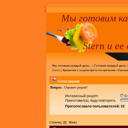
Мы готовим к
Stern и ее
Мы готовим каждый день...
|
Готовим каждый день
Stern
) |
Креветки с сыром фета по-гречески «Сагана
Голосование
Вопрос:
Оцените рецепт!
Интересный рецепт.
0 
Приготовил(а), буду повторять.
Проголосовало пользователей: 10
Страниц: [
1
]
Вниз