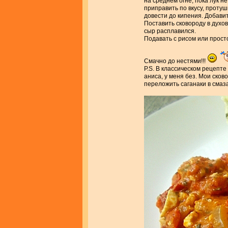
на среднем огне, пока лук н
приправить по вкусу, протуши
довести до кипения. Добавит
Поставить сковороду в духов
сыр расплавился.
Подавать с рисом или прост
Смачно до нестями!!!
P.S. В классическом рецепте
аниса, у меня без. Мои ско
переложить саганаки в сма