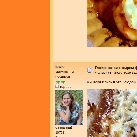
koziv
Re:Креветки с сыром 
Заслуженный
«
Ответ #3 :
25.05.2026 11:
Робинзон
Мы влюбились в это блюдо! О
Офлайн
Сообщений:
10728