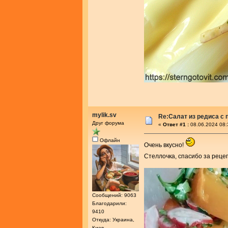
mylik.sv
Re:Салат из редиса с
Друг форума
«
Ответ #1 :
08.06.2024 08:
Офлайн
Очень вкусно!
Стеллочка, спасибо за реце
Сообщений: 9063
Благодарили:
9410
Откуда: Украина,
Киев