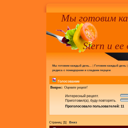
Мы готовим к
Stern и ее
Мы готовим каждый день...
|
Готовим каждый день
редиса с помидорами и сладким перцем
Голосование
Вопрос:
Оцените рецепт!
Интересный рецепт.
Приготовил(а), буду повторять.
Проголосовало пользователей: 11
Страниц: [
1
]
Вниз