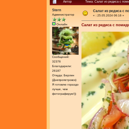
Автор
Тема: Салат из редиса с пом
Stern
Салат из редиса с 
Администратор
«
:
25.05.2024 06:16 »
Онлайн
Салат из редиса с поми
Сообщений:
32376
Благодарили:
26187
Откуда: Берлин
(Днепропетровск)
Я готовлю гораздо
лучше, чем
фотографирую!))