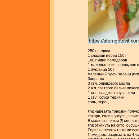
250 г редиса
1 сладкий перец 150 г
100 г мини помидоров
1 маленькое кисло-сладкое я
1 луковица 50 г
маленький пучок зелени (ис
Заправка:
3 стл. оливкового масла
2 ч.л. светлого бальзамическ
1 ст.л. сладкого соуса чили
1 ст.л. соуса терияки
соль, перец
Лук нарезать тонкими полук
сахара, соли и уксуса, вложи
В миске венчиком (!) смешат
Лук откинуть на сито, обсу
Редис нарезать тонкими сла
Помидоры разрезать на 4 ча