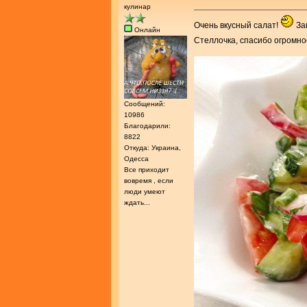
кулинар
Очень вкусный салат!
Зап
Онлайн
Стеллочка, спасибо огромно
Сообщений:
10986
Благодарили:
8822
Откуда: Украина,
Одесса
Все приходит
вовремя , если
люди умеют
ждать...