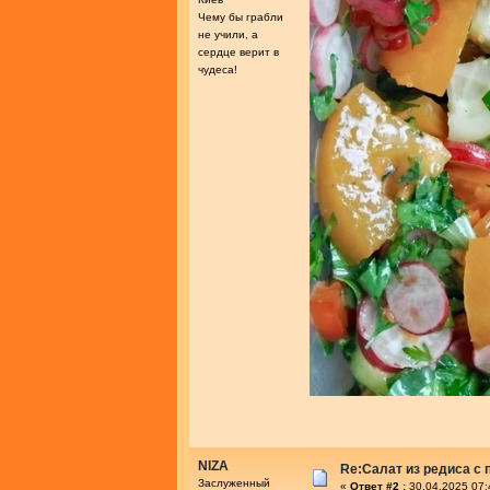
Чему бы грабли
не учили, а
сердце верит в
чудеса!
NIZA
Re:Салат из редиса с
Заслуженный
«
Ответ #2 :
30.04.2025 07: