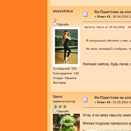
marysichca
Re:Панеттоне на хо
«
Ответ #3 :
30.04.2024 1
Офлайн
Цитата: Stern от 30.04.2024 10
Я специально сделала и так,
Но тот, который с подушки, я
Напиши завтра, будь ласка, 
Сообщений: 203
Благодарили: 130
Откуда: Украина,
Житомир
Stern
Re:Панеттоне на хо
Администратор
«
Ответ #4 :
01.05.2024 1
Офлайн
Итак, я не вижу смысла зам
Мягкая подушка прекрасно 