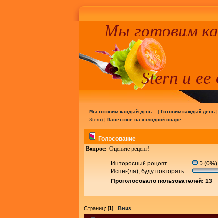
Мы готовим к
Stern и ее
Мы готовим каждый день...
|
Готовим каждый день
Stern
) |
Панеттоне на холодной опаре
Голосование
Вопрос:
Оцените рецепт!
Интересный рецепт.
0 (0%)
Испек(ла), буду повторять.
Проголосовало пользователей: 13
Страниц: [
1
]
Вниз