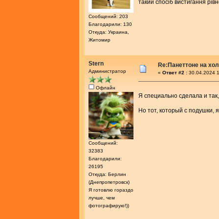
такий спосіб вистигання рів
Сообщений: 203
Благодарили: 130
Откуда: Украина,
Житомир
Stern
Re:Панеттоне на хо
Администратор
«
Ответ #2 :
30.04.2024 1
Офлайн
Я специально сделала и так
Но тот, который с подушки, 
Сообщений:
32383
Благодарили:
26195
Откуда: Берлин
(Днепропетровск)
Я готовлю гораздо
лучше, чем
фотографирую!))