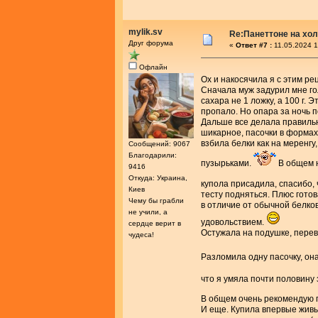
mylik.sv
Re:Панеттоне на хо
Друг форума
«
Ответ #7 :
11.05.2024 1
Офлайн
Ох и накосячила я с этим р
Сначала муж задурил мне гол
сахара не 1 ложку, а 100 г. 
пропало. Но опара за ночь п
Дальше все делала правильно
шикарное, пасочки в формах 
взбила белки как на меренгу
Сообщений: 9067
Благодарили:
пузырьками.
В общем н
9416
Откуда: Украина,
купола присадила, спасибо,
Киев
тесту подняться. Плюс готов
Чему бы грабли
в отличие от обычной белков
не учили, а
удовольствием.
сердце верит в
Остужала на подушке, пере
чудеса!
Разломила одну пасочку, она
что я умяла почти половину 
В общем очень рекомендую г
И еще. Купила впервые живы