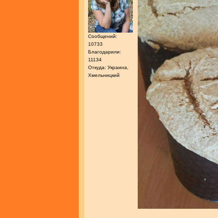
Сообщений:
10733
Благодарили:
11134
Откуда: Украина,
Хмельницкий