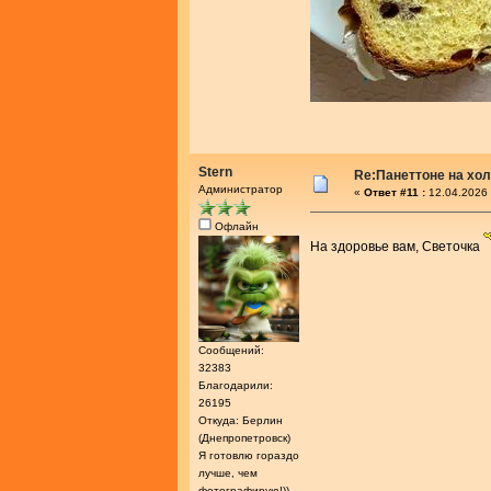
Stern
Re:Панеттоне на хо
Администратор
«
Ответ #11 :
12.04.2026 
Офлайн
На здоровье вам, Светочка
Сообщений:
32383
Благодарили:
26195
Откуда: Берлин
(Днепропетровск)
Я готовлю гораздо
лучше, чем
фотографирую!))