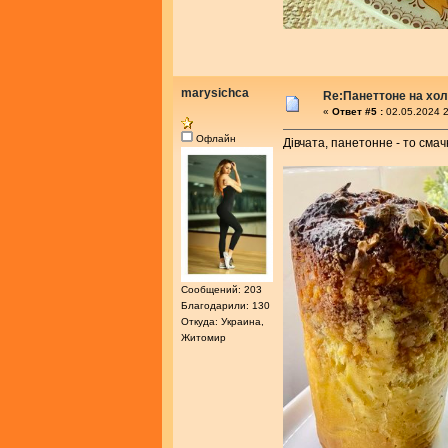
marysichca
Re:Панеттоне на хо
«
Ответ #5 :
02.05.2024 2
Офлайн
Дівчата, панетонне - то смач
Сообщений: 203
Благодарили: 130
Откуда: Украина,
Житомир