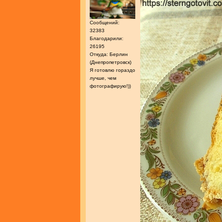
Сообщений:
32383
Благодарили:
26195
Откуда: Берлин
(Днепропетровск)
Я готовлю гораздо
лучше, чем
фотографирую!))