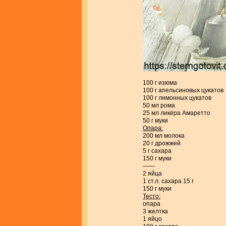
100 г изюма
100 г апельсиновых цукатов
100 г лимонных цукатов
50 мл рома
25 мл ликёра Амаретто
50 г муки
Опара:
200 мл молока
20 г дрожжей
5 г сахара
150 г муки
——
2 яйца
1 ст.л. сахара 15 г
150 г муки
Тесто:
опара
3 желтка
1 яйцо