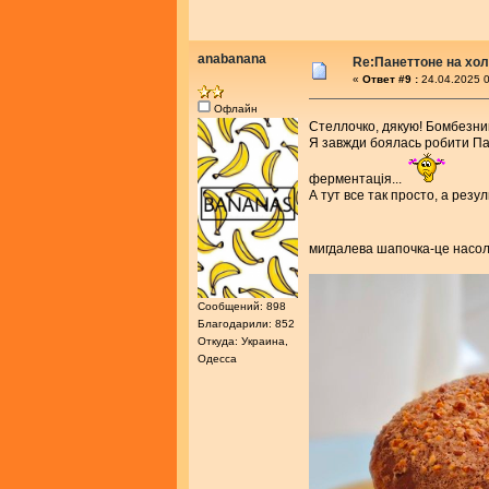
anabanana
Re:Панеттоне на хо
«
Ответ #9 :
24.04.2025 0
Офлайн
Стеллочко, дякую! Бомбезни
Я завжди боялась робити Пан
ферментація...
А тут все так просто, а резу
мигдалева шапочка-це насол
Сообщений: 898
Благодарили: 852
Откуда: Украина,
Одесса