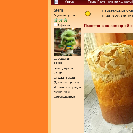
Автор
Тема: Панеттоне на холодной
Stern
Панеттоне на хо
Администратор
«
:
30.04.2024 05:16 
Офлайн
Панеттоне на холодной 
Сообщений:
32383
Благодарили:
26195
Откуда: Берлин
(Днепропетровск)
Я готовлю гораздо
лучше, чем
фотографирую!))