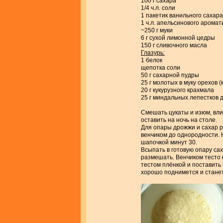
100 г сахара
1/4 ч.л. соли
1 пакетик ванильного сахара
1 ч.л. апельсинового арома
~250 г муки
6 г сухой лимонной цедры
150 г сливочного масла
Глазурь:
1 белок
щепотка соли
50 г сахарной пудры
25 г молотых в муку орехов 
20 г кукурузного крахмала
25 г миндальных лепестков 
Смешать цукаты и изюм, вли
оставить на ночь на столе.
Для опары дрожжи и сахар р
венчиком до однородности. 
шапочкой минут 30.
Всыпать в готовую опару сах
размешать. Венчиком тесто 
тестом плёнкой и поставить 
хорошо поднимется и стане