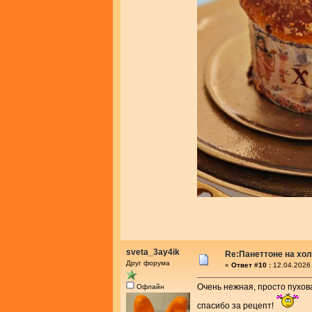
sveta_3ay4ik
Re:Панеттоне на хо
Друг форума
«
Ответ #10 :
12.04.2026 
Очень нежная, просто пухов
Офлайн
спасибо за рецепт!