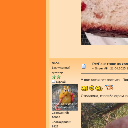
NIZA
Re:Панеттоне на хо
Заслуженный
«
Ответ #8 :
21.04.2025 1
кулинар
У нас такая вот пасочка - П
Офлайн
Стеллочка, спасибо огромно
Сообщений:
10988
Благодарили:
8827