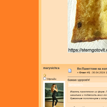
marysichca
Re:Панеттоне на хо
«
Ответ #1 :
30.04.2024 1
Офлайн
бажаю здоров'я!
Цитировать
Извлечь панеттоне из форм. 
шашлыка и подвесить вниз го
бумажным полотенцем и осту