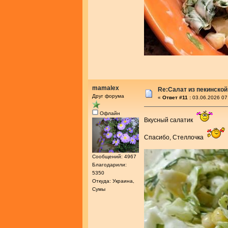
mamalex
Re:Салат из пекинской
Друг форума
«
Ответ #11 :
03.06.2026 07
Офлайн
Вкусный салатик
Спасибо, Стеллочка
Сообщений: 4967
Благодарили:
5350
Откуда: Украина,
Сумы