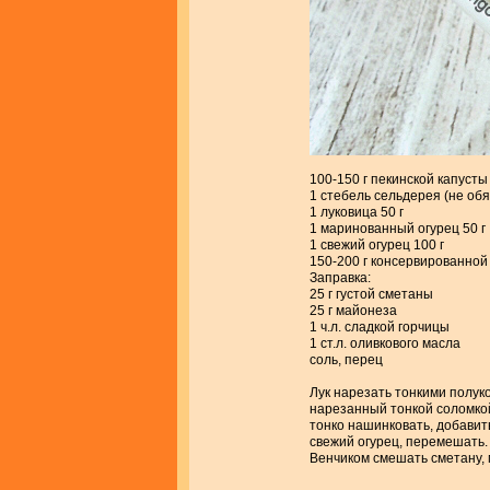
100-150 г пекинской капусты
1 стебель сельдерея (не об
1 луковица 50 г
1 маринованный огурец 50 г
1 свежий огурец 100 г
150-200 г консервированной
Заправка:
25 г густой сметаны
25 г майонеза
1 ч.л. сладкой горчицы
1 ст.л. оливкового масла
соль, перец
Лук нарезать тонкими полук
нарезанный тонкой соломко
тонко нашинковать, добавить
свежий огурец, перемешать.
Венчиком смешать сметану, м