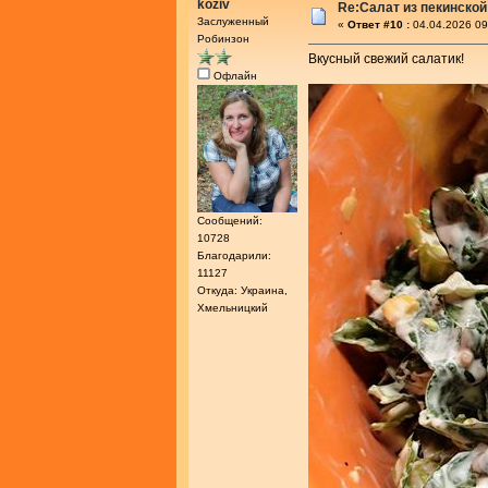
koziv
Re:Салат из пекинской
Заслуженный
«
Ответ #10 :
04.04.2026 09
Робинзон
Вкусный свежий салатик!
Офлайн
Сообщений:
10728
Благодарили:
11127
Откуда: Украина,
Хмельницкий