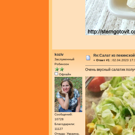
koziv
Re:Салат из пекинской
Заслуженный
«
Ответ #1 :
02.04.2023 17:
Робинзон
Очень вкусный салатик полу
Офлайн
Сообщений:
10728
Благодарили:
11127
Откуда: Украина,