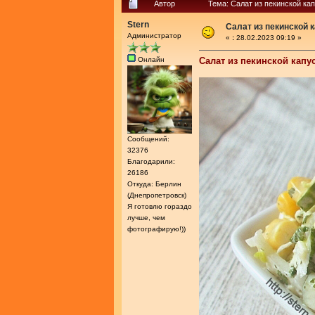
Автор
Тема: Салат из пекинской ка
Stern
Салат из пекинской 
Администратор
«
:
28.02.2023 09:19 »
Онлайн
Салат из пекинской капу
Сообщений:
32376
Благодарили:
26186
Откуда: Берлин
(Днепропетровск)
Я готовлю гораздо
лучше, чем
фотографирую!))