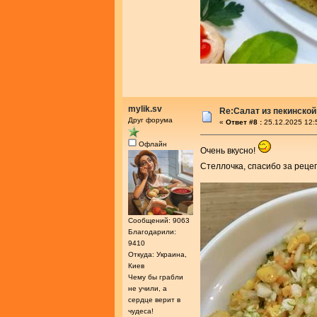
mylik.sv
Re:Салат из пекинской
Друг форума
«
Ответ #8 :
25.12.2025 12:
Офлайн
Очень вкусно!
Стеллочка, спасибо за реце
Сообщений: 9063
Благодарили:
9410
Откуда: Украина,
Киев
Чему бы грабли
не учили, а
сердце верит в
чудеса!