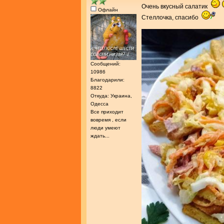
Очень вкусный салатик
Офлайн
Стеллочка, спасибо
Сообщений:
10986
Благодарили:
8822
Откуда: Украина,
Одесса
Все приходит
вовремя , если
люди умеют
ждать...