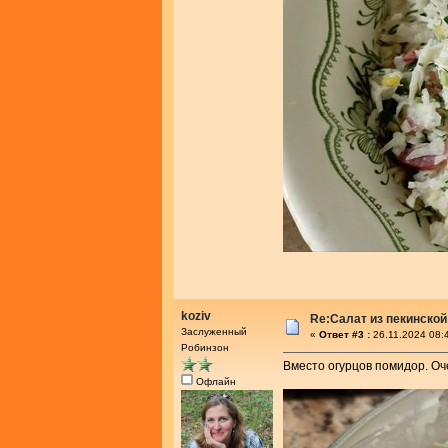
koziv
Re:Салат из пекинской
Заслуженный
«
Ответ #3 :
26.11.2024 08:
Робинзон
Вместо огурцов помидор. Оче
Офлайн