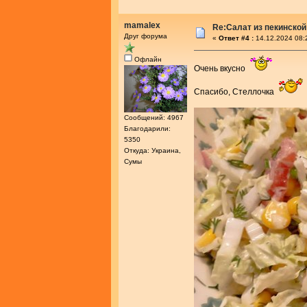
mamalex
Re:Салат из пекинской
Друг форума
«
Ответ #4 :
14.12.2024 08:
Офлайн
Очень вкусно
Спасибо, Стеллочка
Сообщений: 4967
Благодарили:
5350
Откуда: Украина,
Сумы