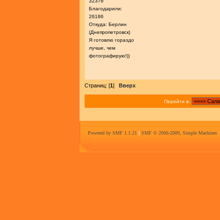
32376
Благодарили:
26186
Откуда: Берлин
(Днепропетровск)
Я готовлю гораздо
лучше, чем
фотографирую!))
Страниц: [
1
]
Вверх
Перейти в:
Powered by SMF 1.1.21
|
SMF © 2006-2009, Simple Machines