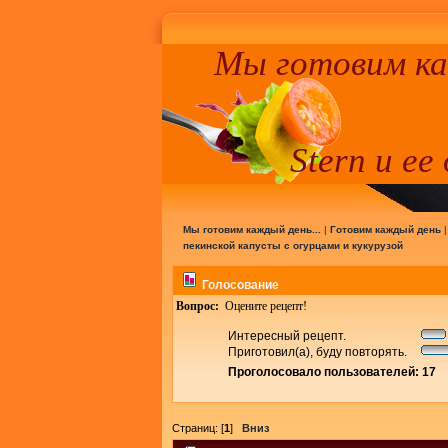
Мы готовим к
Stern и ее
Мы готовим каждый день...
|
Готовим каждый день
пекинской капусты с огурцами и кукурузой
Голосование
Вопрос:
Оцените рецепт!
Интересный рецепт.
Приготовил(а), буду повторять.
Проголосовало пользователей: 17
Страниц: [
1
]
Вниз