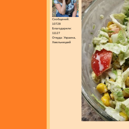
Сообщений:
10728
Благодарили:
11127
Откуда: Украина,
Хмельницкий