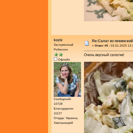
koziv
Re:Салат из пекинской
Заслуженный
«
Ответ #5 :
03.01.2025 13:
Робинзон
Очень вкусный салатик!
Офлайн
Сообщений:
10728
Благодарили:
11127
Откуда: Украина,
Хмельницкий