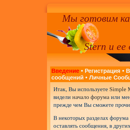
Мы готовим к
Stern и ее
Введение
•
Регистрация
•
В
сообщений
•
Личные Сооб
Итак, Вы используете
Simple 
видели
начало форума
или мен
прежде чем Вы сможете прочит
В некоторых разделах форума 
оставлять сообщения, в других