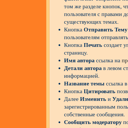
том же разделе кнопок, ч
пользователя с правами д
существующих темах.
Кнопка
Отправить Тему
пользователям отправлять
Кнопка
Печать
создает у
страницу.
Имя автора
ссылка на
пр
Детали автора
в левом с
информацией.
Название темы
ссылка в
Кнопка
Цитировать
позв
Далее
Изменить
и
Удал
зарегистрированным пол
собственные сообщения.
Сообщить модератору
по