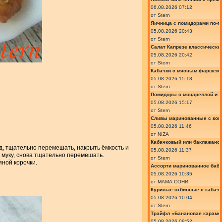
06.08.2026 07:12
от
Stern
Яичница с помидорами по-г
05.08.2026 20:43
от
Stern
Салат Капрезе классически
05.08.2026 20:42
от
Stern
Кабачки с мясным фаршем 
05.08.2026 15:18
от
Stern
Помидоры с моцареллой и 
05.08.2026 15:17
от
Stern
Сливы маринованные с кон
05.08.2026 11:46
от
NIZA
Кабачковый или баклажано
ад, тщательно перемешать, накрыть ёмкость и
05.08.2026 11:37
у муку, снова тщательно перемешать.
от
Stern
яной корочки.
Ассорти маринованное баб
05.08.2026 10:35
от
МАМА СОНИ
Куриные отбивные с кабач
05.08.2026 10:04
от
Stern
Трайфл «Банановая караме
05.08.2026 08:52