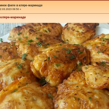
иное филе в кляре-маринаде
2.03.2023 09:50 »
 кляре-маринаде