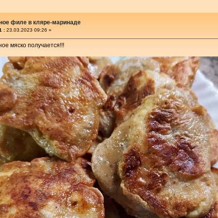
ное филе в кляре-маринаде
 :
23.03.2023 09:26 »
ное мяско получается!!!