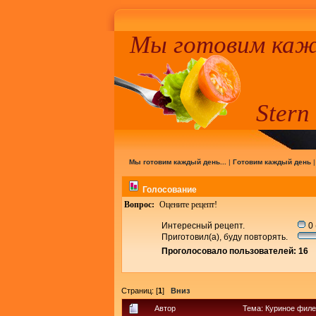
Мы готовим кажд
Stern
Мы готовим каждый день...
|
Готовим каждый день
Голосование
Вопрос:
Оцените рецепт!
Интересный рецепт.
0 
Приготовил(а), буду повторять.
Проголосовало пользователей: 16
Страниц: [
1
]
Вниз
Автор
Тема: Куриное филе