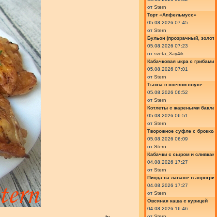
от
Stern
Торт «Апфельмусс»
05.08.2026 07:45
от
Stern
Бульон (прозрачный, золот
05.08.2026 07:23
от
sveta_3ay4ik
Кабачковая икра с грибами
05.08.2026 07:01
от
Stern
Тыква в соевом соусе
05.08.2026 06:52
от
Stern
Котлеты с жареными бакла
05.08.2026 06:51
от
Stern
Творожное суфле с броккол
05.08.2026 06:09
от
Stern
Кабачки с сыром и сливкам
04.08.2026 17:27
от
Stern
Пицца на лаваше в аэрогри
04.08.2026 17:27
от
Stern
Овсяная каша с курицей
04.08.2026 16:46
от
Stern