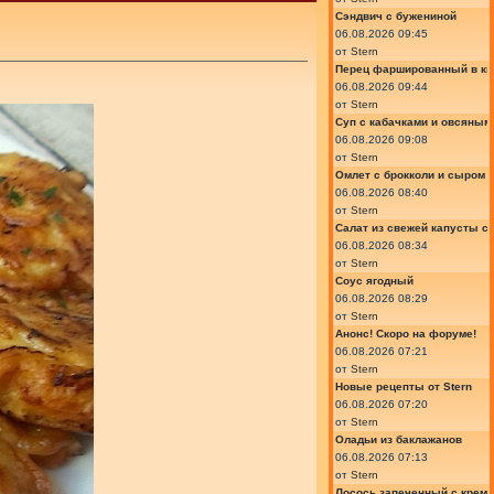
Сэндвич с бужениной
06.08.2026 09:45
от
Stern
Перец фаршированный в ки
06.08.2026 09:44
от
Stern
Суп с кабачками и овсяным
06.08.2026 09:08
от
Stern
Омлет с брокколи и сыром
06.08.2026 08:40
от
Stern
Салат из свежей капусты с
06.08.2026 08:34
от
Stern
Соус ягодный
06.08.2026 08:29
от
Stern
Анонс! Скоро на форуме!
06.08.2026 07:21
от
Stern
Новые рецепты от Stern
06.08.2026 07:20
от
Stern
Оладьи из баклажанов
06.08.2026 07:13
от
Stern
Лосось запеченный с крем