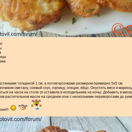
ле
ны
а
чицы
рика
стинками толщиной 1 см, а потом кусочками размером примерно 5х5 см.
енчиком сметану, соевый соус, горчицу, специи, яйцо. Опустить мясо в марин
ться на часок на столе (я оставила в холодильнике на ночь). Добавить в миск
ом растительном масле на среднем огне с несколькими переворотами до рум
зия!!!