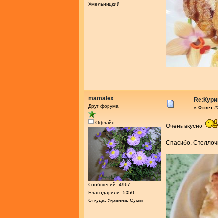
Хмельницкий
mamalex
Re:Кури
Друг форума
«
Ответ #3
Офлайн
Очень вкусно
Спасибо, Стелло
Сообщений: 4967
Благодарили: 5350
Откуда: Украина, Сумы