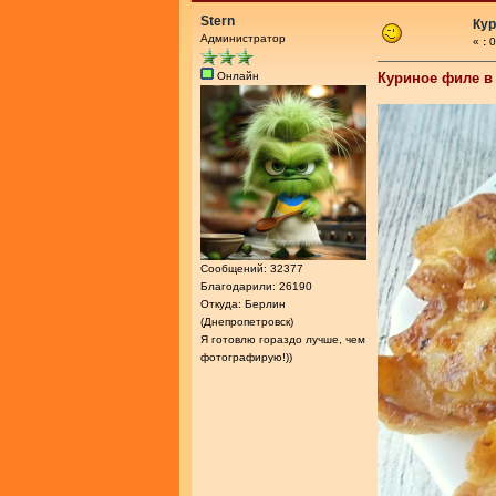
Stern
Кур
Администратор
«
:
0
Онлайн
Куриное филе в
Сообщений: 32377
Благодарили: 26190
Откуда: Берлин
(Днепропетровск)
Я готовлю гораздо лучше, чем
фотографирую!))