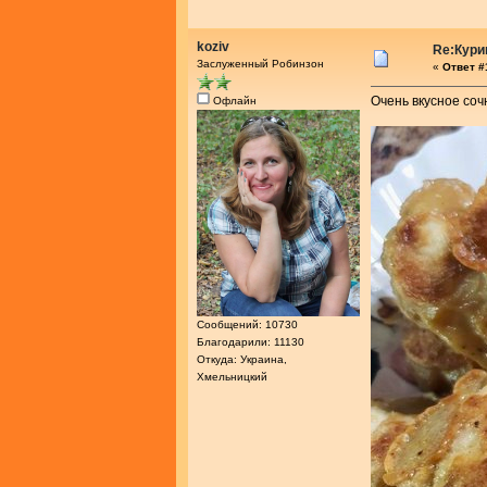
koziv
Re:Кури
Заслуженный Робинзон
«
Ответ #1
Очень вкусное соч
Офлайн
Сообщений: 10730
Благодарили: 11130
Откуда: Украина,
Хмельницкий