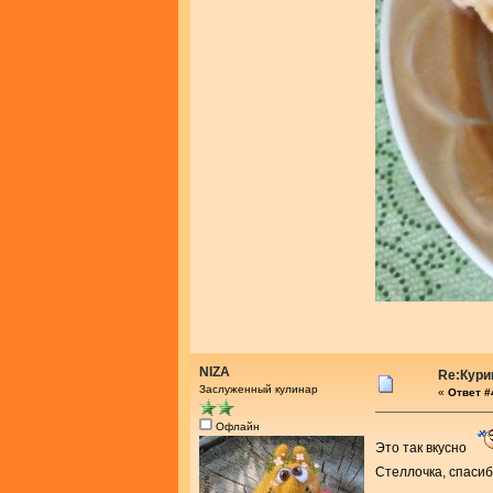
NIZA
Re:Кури
Заслуженный кулинар
«
Ответ #4
Офлайн
Это так вкусно
Стеллочка, спасиб