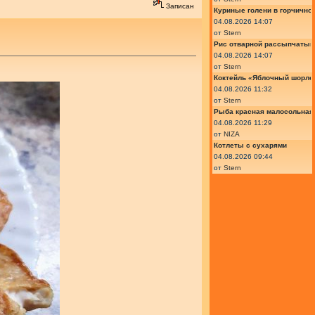
Записан
Куриные голени в горчично
04.08.2026 14:07
от
Stern
Рис отварной рассыпчатый
04.08.2026 14:07
от
Stern
Коктейль «Яблочный шорле»
04.08.2026 11:32
от
Stern
Рыба красная малосольная 
04.08.2026 11:29
от
NIZA
Котлеты с сухарями
04.08.2026 09:44
от
Stern