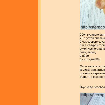
200 г куриного фи
25 г густой смета
2 ч.л. соевого соус
1 ч.л. сладкой гор
сухой чеснок, пап
соль, перец
1 яйцо
1 ст.л. муки 30 г
Филе нарезать пла
В миске смешать в
оставить маринова
Жарить в разогрет
Вкусно до безобра