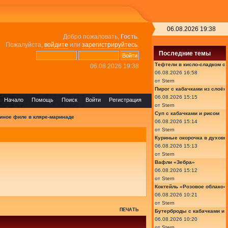
06.08.2026 19:38
Добро пожаловать,
Гость
.
Пожалуйста,
войдите
или
зарегистрируйтесь
.
Последние темы
Тефтели в кисло-сладком с
06.08.2026 19:38
06.08.2026 16:58
от
Stern
Пирог с кабачками из слоён
06.08.2026 15:15
Начало
Помощь
Поиск
Войти
Регистрация
от
Stern
Суп с кабачками и рисом
иное филе в кляре-маринаде
06.08.2026 15:14
от
Stern
Куриные окорочка в духовк
06.08.2026 15:13
от
Stern
Вафли «Зебра»
06.08.2026 15:12
от
Stern
Коктейль «Розовое облако»
06.08.2026 10:21
от
Stern
ПЕЧАТЬ
Бутерброды с кабачками и
06.08.2026 10:20
от
Stern