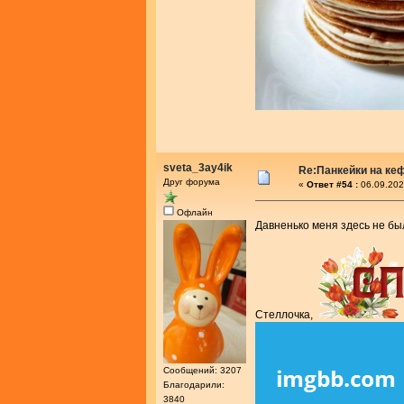
sveta_3ay4ik
Re:Панкейки на ке
Друг форума
«
Ответ #54 :
06.09.202
Офлайн
Давненько меня здесь не б
Стеллочка,
Сообщений: 3207
Благодарили:
3840