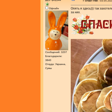
«
Ответ #48 :
03.05.202
Опять я здесь))) так захоте
Офлайн
за них.
Сообщений: 3207
Благодарили:
3840
Откуда: Украина,
Сумы