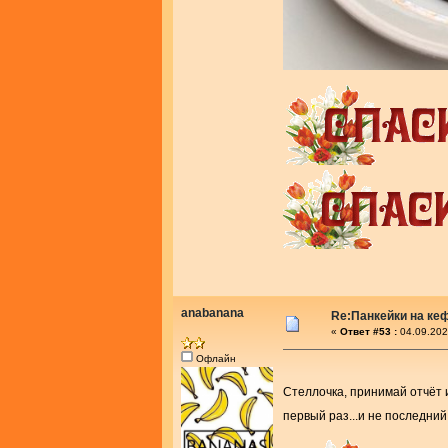
anabanana
Re:Панкейки на ке
«
Ответ #53 :
04.09.202
Офлайн
Стеллочка, принимай отчёт 
первый раз...и не последни