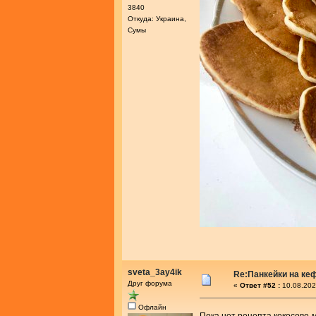
3840
Откуда: Украина,
Сумы
sveta_3ay4ik
Re:Панкейки на ке
Друг форума
«
Ответ #52 :
10.08.202
Офлайн