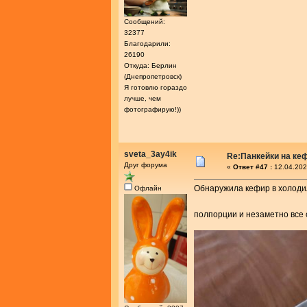
Сообщений:
32377
Благодарили:
26190
Откуда: Берлин
(Днепропетровск)
Я готовлю гораздо
лучше, чем
фотографирую!))
sveta_3ay4ik
Re:Панкейки на ке
Друг форума
«
Ответ #47 :
12.04.202
Обнаружила кефир в холодил
Офлайн
полпорции и незаметно все 