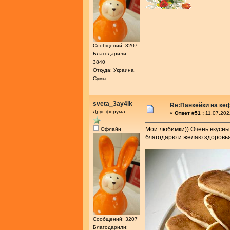
Сообщений: 3207
Благодарили:
3840
Откуда: Украина,
Сумы
sveta_3ay4ik
Re:Панкейки на ке
Друг форума
«
Ответ #51 :
11.07.202
Мои любимки)) Очень вкусны
Офлайн
благодарю и желаю здоровья
Сообщений: 3207
Благодарили: