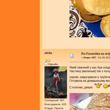
afelia
Re:Панкейки на ке
«
Ответ #57 :
01.05.202
Офлайн
Який смачний у нас був снід
Частину (маленькі) їли з по
сиром, закручували у трубочку
Готувала на домашньому кис
Стелочко, дякую
Сообщений: 587
Благодарили: 423
Откуда: Україна