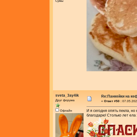
Сумы
sveta_3ay4ik
Re:Панкейки на ке
Друг форума
«
Ответ #50 :
07.05.202
И я сегодня опять пекла, но
Офлайн
благодарю! Столько лет ела 