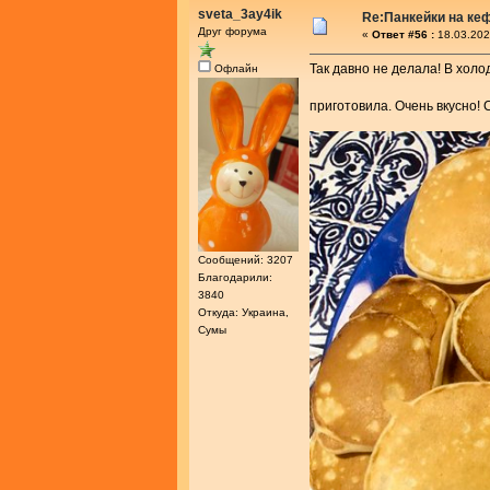
sveta_3ay4ik
Re:Панкейки на ке
Друг форума
«
Ответ #56 :
18.03.202
Так давно не делала! В хол
Офлайн
приготовила. Очень вкусно!
Сообщений: 3207
Благодарили:
3840
Откуда: Украина,
Сумы