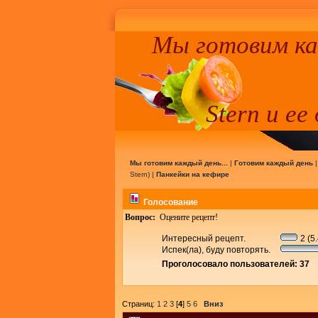
Мы готовим к
Stern и ее
Мы готовим каждый день...
|
Готовим каждый день
Stern
) |
Панкейки на кефире
Голосование
Вопрос:
Оцените рецепт!
Интересный рецепт.
2 (5
Испек(ла), буду повторять.
Проголосовало пользователей: 37
Страниц:
1
2
3
[
4
]
5
6
Вниз