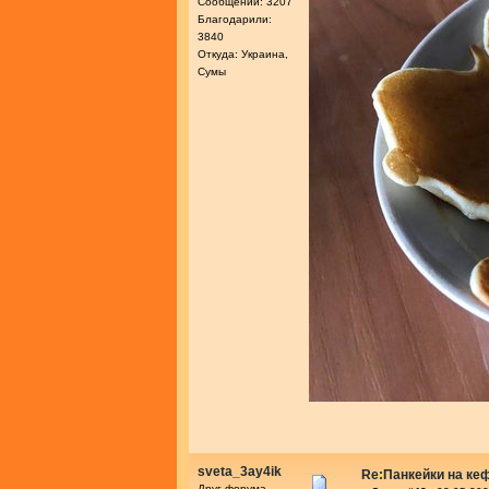
Сообщений: 3207
Благодарили:
3840
Откуда: Украина,
Сумы
sveta_3ay4ik
Re:Панкейки на ке
Друг форума