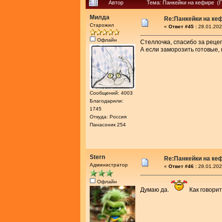
Автор
Тема: Панкейки на кефире (П
Милда
Re:Панкейки на ке
Старожил
«
Ответ #45 :
28.01.202
Офлайн
Стеллочка, спасибо за рецеп
А если заморозить готовые,
Сообщений: 4003
Благодарили:
1745
Откуда: Россия
Панасоник 254
Stern
Re:Панкейки на ке
Администратор
«
Ответ #46 :
28.01.202
Офлайн
Думаю да.
Как говорит