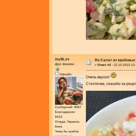
mylik.sv
Re:Салат из крабовых
Друг форума
«
Ответ #2 :
22.10.2023 12:
Офлайн
Очень вкусно!
Стеллочка, спасибо за реце
Сообщений: 9067
Благодарили:
9416
Откуда: Украина,
Киев
Чему бы грабли