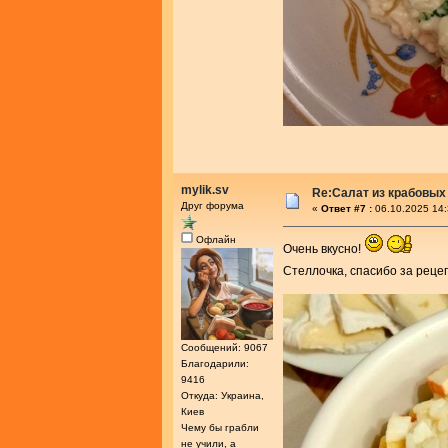
mylik.sv
Re:Салат из крабовых
Друг форума
«
Ответ #7 :
06.10.2025 14:
Офлайн
Очень вкусно!
Стеллочка, спасибо за реце
Сообщений: 9067
Благодарили:
9416
Откуда: Украина,
Киев
Чему бы грабли
не учили, а