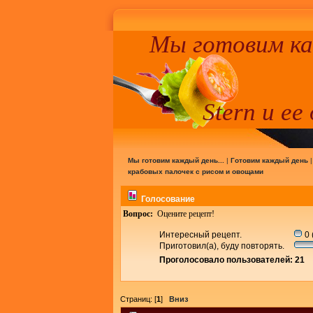
Мы готовим к
Stern и ее
Мы готовим каждый день...
|
Готовим каждый день
крабовых палочек с рисом и овощами
Голосование
Вопрос:
Оцените рецепт!
Интересный рецепт.
0 
Приготовил(а), буду повторять.
Проголосовало пользователей: 21
Страниц: [
1
]
Вниз