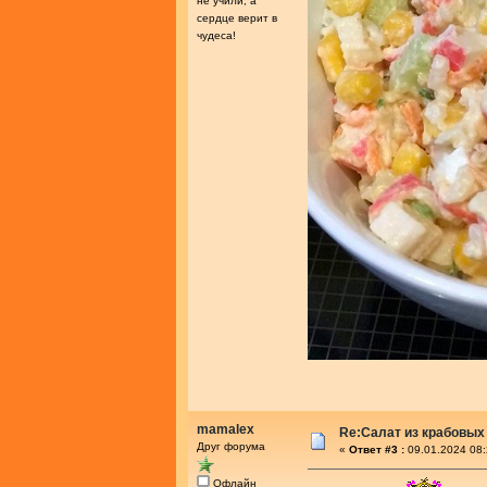
не учили, а
сердце верит в
чудеса!
mamalex
Re:Салат из крабовых
Друг форума
«
Ответ #3 :
09.01.2024 08:
Офлайн