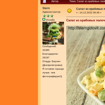
Автор
Тема: Салат из крабовых пал
Stern
Салат из крабовых 
Администратор
«
:
14.12.2022 06:49 »
Онлайн
Салат из крабовых пало
Сообщений:
32385
Благодарили:
26197
Откуда: Берлин
(Днепропетровск)
Я готовлю гораздо
лучше, чем
фотографирую!))