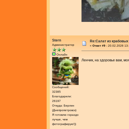
Stern
Re:Салат из крабовых
Администратор
«
Ответ #9 :
20.02.2026 13:
Онлайн
Ленчик, на здоровье вам, мо
Сообщений:
32385
Благодарили:
26197
Откуда: Берлин
(Днепропетровск)
Я готовлю гораздо
лучше, чем
фотографирую!))