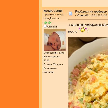
МАМА СОНИ
Re:Салат из крабовых
Президент клуба
«
Ответ #4 :
13.01.2024 10:
"Разуй глаза!"
Сонькин индивидуальный с
Офлайн
вкусно
!
Сообщений: 6379
Благодарили:
3226
Откуда: Украина,
Закарпатье,
Ужгород