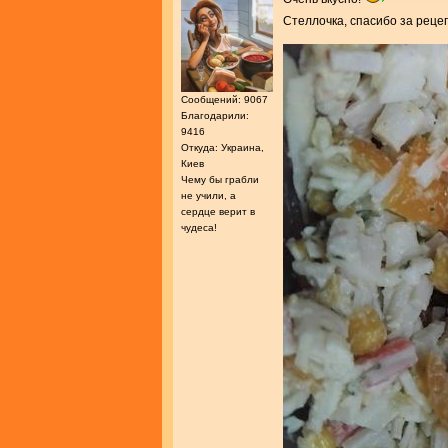
Стеллочка, спасибо за реце
Сообщений: 9067
Благодарили:
9416
Откуда: Украина,
Киев
Чему бы грабли
не учили, а
сердце верит в
чудеса!