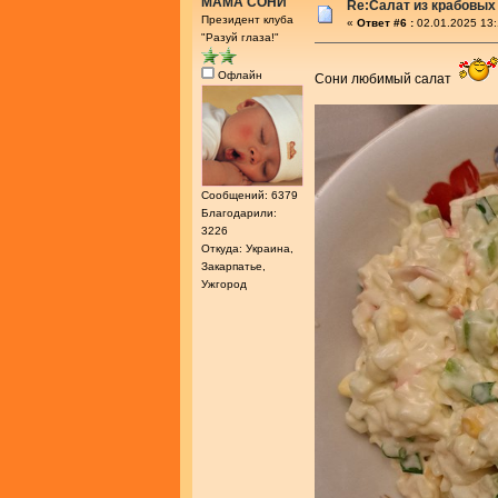
МАМА СОНИ
Re:Салат из крабовых
Президент клуба
«
Ответ #6 :
02.01.2025 13:
"Разуй глаза!"
Офлайн
Сони любимый салат
Сообщений: 6379
Благодарили:
3226
Откуда: Украина,
Закарпатье,
Ужгород