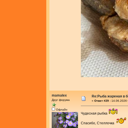
mamalex
Re:Рыба жареная в 
Друг форума
«
Ответ #29 :
14.06.2026 
Офлайн
Чудесная рыбка
Спасибо, Стеллочка