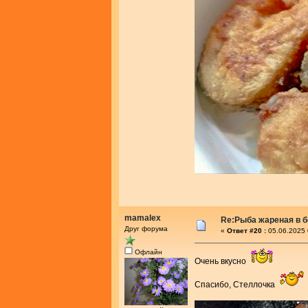
mamalex
Re:Рыба жареная в 
Друг форума
«
Ответ #20 :
05.06.2025 
Офлайн
Очень вкусно
Спасибо, Стеллочка