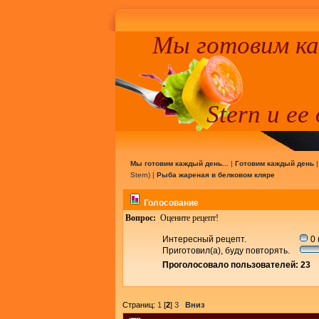
Мы готовим к
Stern и ее
Мы готовим каждый день...
|
Готовим каждый день
Stern
) |
Рыба жареная в белковом кляре
Голосование
Вопрос:
Оцените рецепт!
Интересный рецепт.
0 
Приготовил(а), буду повторять.
Проголосовало пользователей: 23
Страниц:
1
[
2
]
3
Вниз