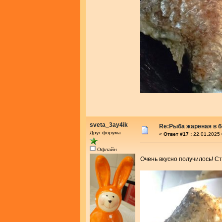
sveta_3ay4ik
Re:Рыба жареная в 
Друг форума
«
Ответ #17 :
22.01.2025 
Офлайн
Очень вкусно получилось! С