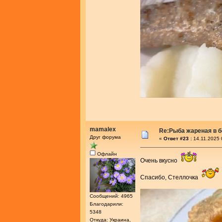
mamalex
Re:Рыба жареная в 
Друг форума
«
Ответ #23 :
14.11.2025 
Офлайн
Очень вкусно
Спасибо, Стеллочка
Сообщений: 4965
Благодарили:
5348
Откуда: Украина,