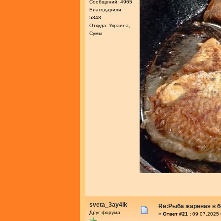
Сообщений: 4965
Благодарили:
5348
Откуда: Украина,
Сумы
sveta_3ay4ik
Re:Рыба жареная в 
Друг форума
«
Ответ #21 :
09.07.2025 