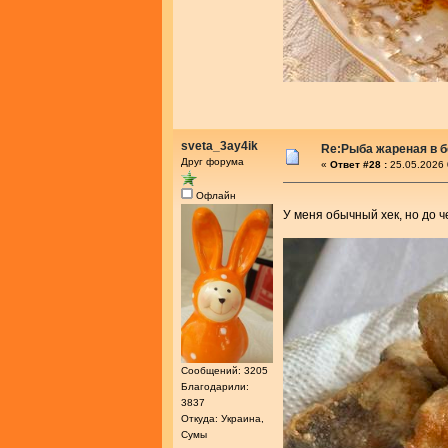
sveta_3ay4ik
Re:Рыба жареная в 
Друг форума
«
Ответ #28 :
25.05.2026 
Офлайн
У меня обычный хек, но до ч
Сообщений: 3205
Благодарили:
3837
Откуда: Украина,
Сумы