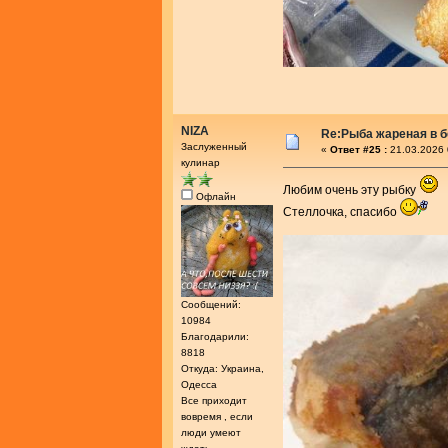
NIZA
Re:Рыба жареная в 
Заслуженный
«
Ответ #25 :
21.03.2026 
кулинар
Любим очень эту рыбку
Офлайн
Стеллочка, спасибо
Сообщений:
10984
Благодарили:
8818
Откуда: Украина,
Одесса
Все приходит
вовремя , если
люди умеют