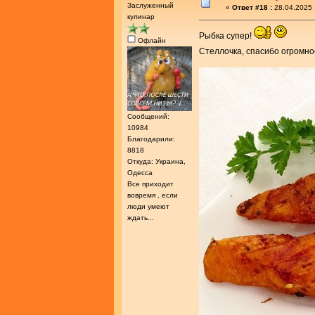
Заслуженный
«
Ответ #18 :
28.04.2025 
кулинар
Рыбка супер!
Офлайн
Стеллочка, спасибо огромно
Сообщений:
10984
Благодарили:
8818
Откуда: Украина,
Одесса
Все приходит
вовремя , если
люди умеют
ждать...