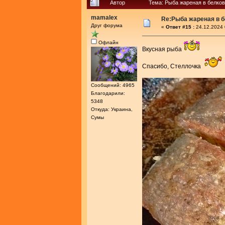
Автор
Тема: Рыба жареная в белков
mamalex
Re:Рыба жареная в 
Друг форума
«
Ответ #15 :
24.12.2024 
Офлайн
Вкусная рыба
Спасибо, Стеллочка
Сообщений: 4965
Благодарили:
5348
Откуда: Украина,
Сумы