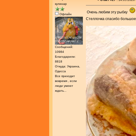
кулинар
Очень любим эту рыбку
Офлайн
Стеллочка спасибо большое
Сообщений:
10984
Благодарили:
8818
Откуда: Украина,
Одесса
Все приходит
вовремя , если
люди умеют
ждать...