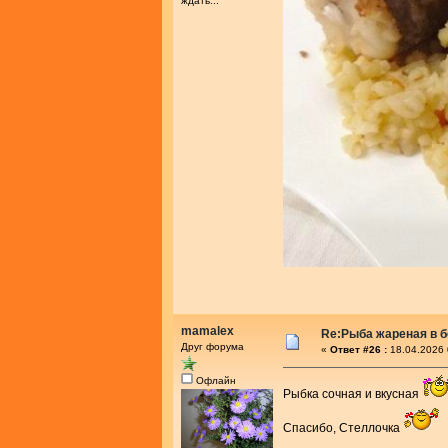
ждать...
mamalex
Re:Рыба жареная в 
Друг форума
«
Ответ #26 :
18.04.2026 
Офлайн
Рыбка сочная и вкусная
Спасибо, Стеллочка