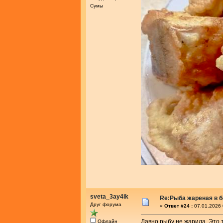
Сумы
sveta_3ay4ik
Re:Рыба жареная в 
Друг форума
«
Ответ #24 :
07.01.2026 
Давно рыбу не жарила. Это т
Офлайн