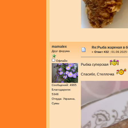
mamalex
Re:Рыба жареная в 
Друг форума
«
Ответ #22 :
01.09.2025 
Офлайн
Рыбка суперская
Спасибо, Стеллочка
Сообщений: 4965
Благодарили:
5348
Откуда: Украина,
Сумы