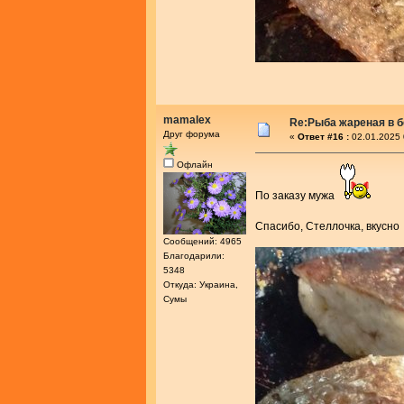
mamalex
Re:Рыба жареная в 
Друг форума
«
Ответ #16 :
02.01.2025 
Офлайн
По заказу мужа
Спасибо, Стеллочка, вкусн
Сообщений: 4965
Благодарили:
5348
Откуда: Украина,
Сумы