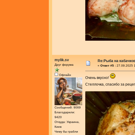
mylik.sv
Re:Рыба на кабачко
Друг форума
«
Ответ #5 :
27.09.2025 1
Офлайн
Очень вкусно!
Стеллочка, спасибо за реце
Сообщений: 9069
Благодарили:
9420
Откуда: Украина,
Киев
Чему бы грабли