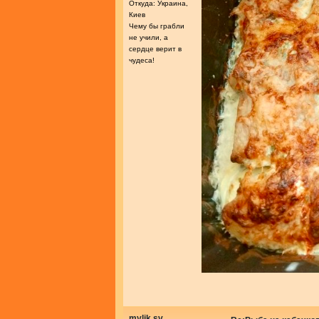
Откуда: Украина,
Киев
Чему бы грабли
не учили, а
сердце верит в
чудеса!
mylik.sv