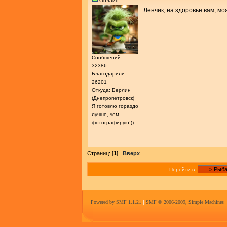
Онлайн
Ленчик, на здоровье вам, мо
Сообщений:
32386
Благодарили:
26201
Откуда: Берлин
(Днепропетровск)
Я готовлю гораздо
лучше, чем
фотографирую!))
Страниц: [
1
]
Вверх
Перейти в:
Powered by SMF 1.1.21
|
SMF © 2006-2009, Simple Machines