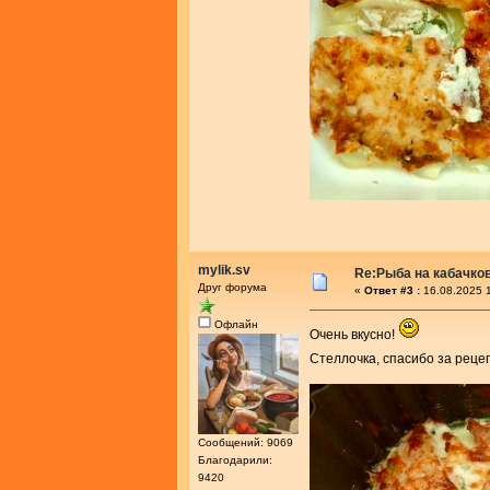
mylik.sv
Re:Рыба на кабачко
Друг форума
«
Ответ #3 :
16.08.2025 1
Офлайн
Очень вкусно!
Стеллочка, спасибо за реце
Сообщений: 9069
Благодарили:
9420