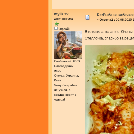
mylik.sv
Re:Рыба на кабачко
Друг форума
«
Ответ #2 :
09.08.2025 1
Офлайн
Я готовила телапию. Очень 
Стеллочка, спасибо за реце
Сообщений: 9069
Благодарили:
9420
Откуда: Украина,
Киев
Чему бы грабли
не учили, а
сердце верит в
чудеса!