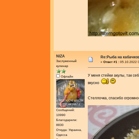
NIZA
Re:Рыба на кабачко
Заслуженный
«
Ответ #1 :
05.10.2022 0
кулинар
У меня стейки акулы, так се
Офлайн
вкусно
Стеллочка, спасибо огромно
Сообщений:
10990
Благодарили:
8830
Откуда: Украина,
Одесса