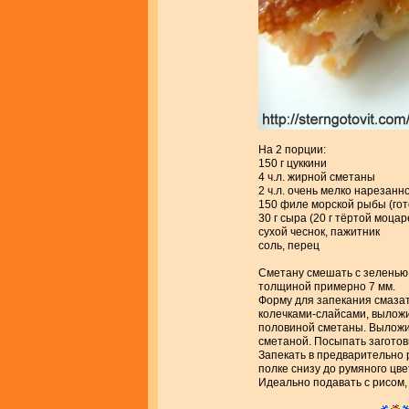
На 2 порции:
150 г цуккини
4 ч.л. жирной сметаны
2 ч.л. очень мелко нарезанн
150 филе морской рыбы (гот
30 г сыра (20 г тёртой моца
сухой чеснок, пажитник
соль, перец
Сметану смешать с зеленью
толщиной примерно 7 мм.
Форму для запекания смазат
колечками-слайсами, выложи
половиной сметаны. Выложит
сметаной. Посыпать заготов
Запекать в предварительно р
полке снизу до румяного цве
Идеально подавать с рисом,