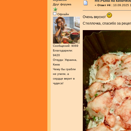
Re:Рыба на кабачко
Друг форума
«
Ответ #4 :
10.09.2025 1
Офлайн
Очень вкусно!
Стеллочка, спасибо за реце
Сообщений: 9069
Благодарили:
9420
Откуда: Украина,
Киев
Чему бы грабли
не учили, а
сердце верит в
чудеса!