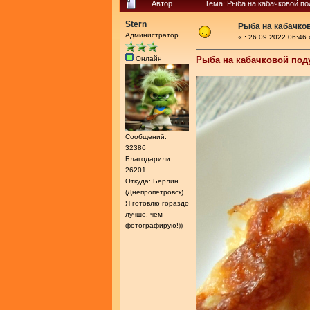
Автор
Тема: Рыба на кабачковой по
Stern
Рыба на кабачко
Администратор
«
:
26.09.2022 06:46 
Онлайн
Рыба на кабачковой под
Сообщений:
32386
Благодарили:
26201
Откуда: Берлин
(Днепропетровск)
Я готовлю гораздо
лучше, чем
фотографирую!))