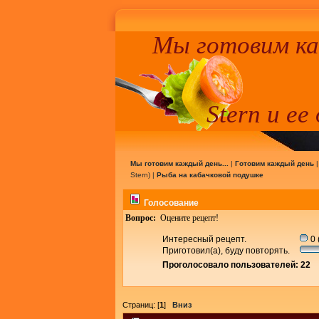
Мы готовим к
Stern и ее
Мы готовим каждый день...
|
Готовим каждый день
Stern
) |
Рыба на кабачковой подушке
Голосование
Вопрос:
Оцените рецепт!
Интересный рецепт.
0 
Приготовил(а), буду повторять.
Проголосовало пользователей: 22
Страниц: [
1
]
Вниз