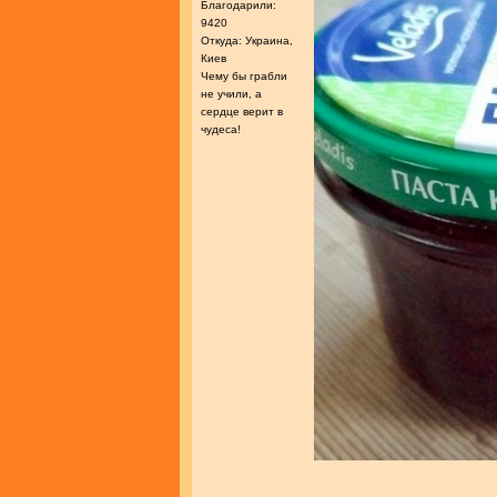
Благодарили:
9420
Откуда: Украина,
Киев
Чему бы грабли
не учили, а
сердце верит в
чудеса!