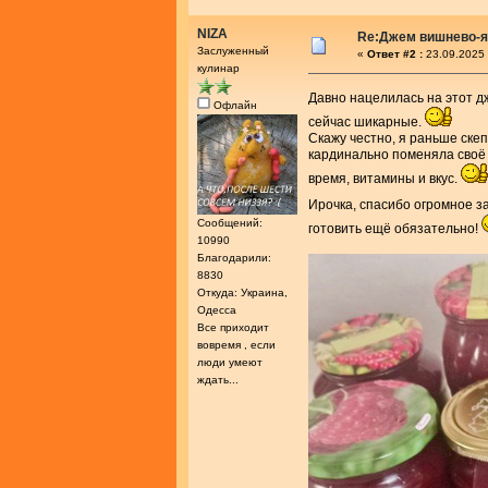
NIZA
Re:Джем вишнево-
Заслуженный
«
Ответ #2 :
23.09.2025 
кулинар
Давно нацелилась на этот д
Офлайн
сейчас шикарные.
Скажу честно, я раньше скеп
кардинально поменяла своё 
время, витамины и вкус.
Ирочка, спасибо огромное з
Сообщений:
готовить ещё обязательно!
10990
Благодарили:
8830
Откуда: Украина,
Одесса
Все приходит
вовремя , если
люди умеют
ждать...