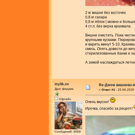
2 кг вишни без косточек
0,8 кг сахара
0,8 кг яблок ( можно и больш
4 ст.л. без верха крахмала.
Вишни очистить. Пока чистил
крупными кусками. Пюрирова
и варить минут 5-10. Крахм
смесь. Опять довести до кип
стерилизованные банки и за
А зимой наслаждаться летни
mylik.sv
Re:Джем вишнево-
Друг форума
«
Ответ #1 :
25.06.2025 
Офлайн
Очень вкусно!
Ирочка, спасибо за рецепт!
Сообщений: 9069