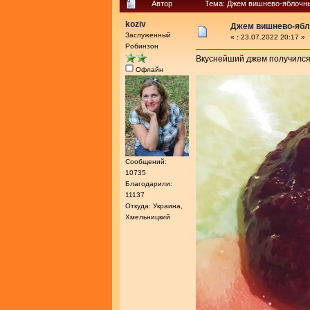
Автор
Тема: Джем вишнево-яблочны
koziv
Джем вишнево-яб
Заслуженный
«
:
23.07.2022 20:17 »
Робинзон
Вкуснейший джем получился,
Офлайн
Сообщений:
10735
Благодарили:
11137
Откуда: Украина,
Хмельницкий