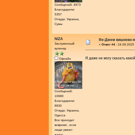
Сообщений: 4973
Благодарили:
5357
Откуда: Украина,
Сумы
NIZA
Re:Джем вишнево-
Заслуженный
«
Ответ #4 :
24.09.2025 
кулинар
Я даже не могу сказать как
Офлайн
Сообщений:
10990
Благодарили:
8830
Откуда: Украина,
Одесса
Все приходит
вовремя , если
люди умеют
ждать...