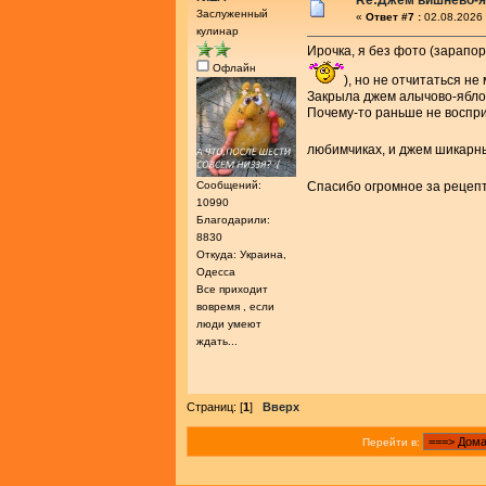
Re:Джем вишнево-
Заслуженный
«
Ответ #7 :
02.08.2026 
кулинар
Ирочка, я без фото (зарапо
Офлайн
), но не отчитаться не 
Закрыла джем алычово-яблоч
Почему-то раньше не восприн
любимчиках, и джем шикарн
Сообщений:
Спасибо огромное за рецепт
10990
Благодарили:
8830
Откуда: Украина,
Одесса
Все приходит
вовремя , если
люди умеют
ждать...
Страниц: [
1
]
Вверх
Перейти в: