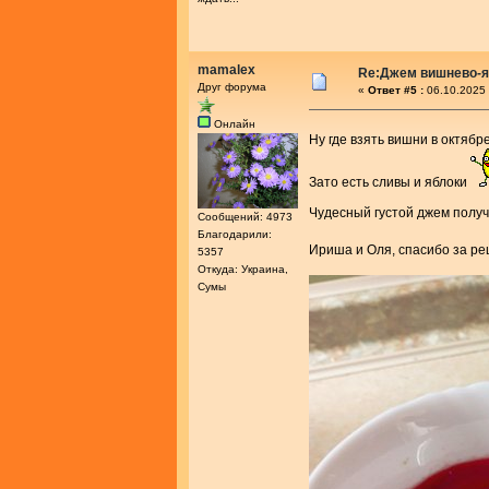
mamalex
Re:Джем вишнево-
Друг форума
«
Ответ #5 :
06.10.2025 
Онлайн
Ну где взять вишни в октябр
Зато есть сливы и яблоки
Чудесный густой джем получ
Сообщений: 4973
Благодарили:
Ириша и Оля, спасибо за р
5357
Откуда: Украина,
Сумы