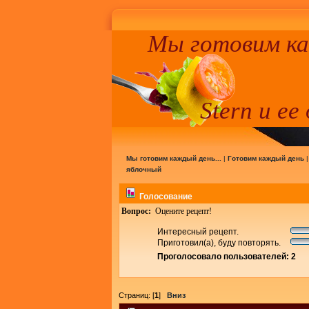
Мы готовим к
Stern и ее
Мы готовим каждый день...
|
Готовим каждый день
яблочный
Голосование
Вопрос:
Оцените рецепт!
Интересный рецепт.
Приготовил(а), буду повторять.
Проголосовало пользователей: 2
Страниц: [
1
]
Вниз