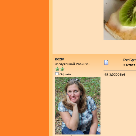
koziv
Re:Бу
Заслуженный Робинзон
«
Ответ 
На здоровье!
Офлайн