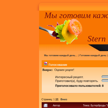
Мы готовим кажд
Stern
Мы готовим каждый день...
|
Готовим каждый день
Голосование
Вопрос:
Оцените рецепт!
Интересный рецепт.
Приготовил(а), буду повторять.
Проголосовало пользователей: 8
Страниц:
1
[
2
]
Вниз
Автор
Тема: Бутерброды "