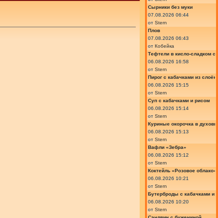
Сырники без муки
07.08.2026 06:44
от
Stern
Плов
07.08.2026 06:43
от
Кобейка
Тефтели в кисло-сладком с
06.08.2026 16:58
от
Stern
Пирог с кабачками из слоён
06.08.2026 15:15
от
Stern
Суп с кабачками и рисом
06.08.2026 15:14
от
Stern
Куриные окорочка в духовк
06.08.2026 15:13
от
Stern
Вафли «Зебра»
06.08.2026 15:12
от
Stern
Коктейль «Розовое облако»
06.08.2026 10:21
от
Stern
Бутерброды с кабачками и
06.08.2026 10:20
от
Stern
Сэндвич с бужениной