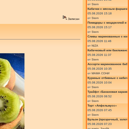
от
Stern
Кабачки с мясным фаршем 
05.08.2026 15:18
от
Stern
Записан
Помидоры с моцареллой и 
05.08.2026 15:17
от
Stern
Сливы маринованные с кон
05.08.2026 11:46
от
NIZA
Кабачковый или баклажано
05.08.2026 11:37
от
Stern
Ассорти маринованное баб
05.08.2026 10:35
от
МАМА СОНИ
Куриные отбивные с кабач
05.08.2026 10:04
от
Stern
Трайфл «Банановая караме
05.08.2026 08:52
от
Stern
Торт «Апфельмусс»
05.08.2026 07:45
от
Stern
Бульон (прозрачный, золот
05.08.2026 07:23
от
sveta_3ay4ik