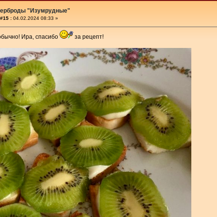
терброды "Изумрудные"
#15 :
04.02.2024 08:33 »
обычно! Ира, спасибо
за рецепт!