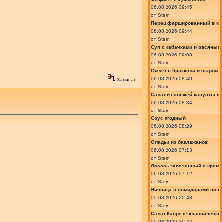
06.08.2026 09:45
от
Stern
Перец фаршированный в ки
06.08.2026 09:44
от
Stern
Суп с кабачками и овсяным
06.08.2026 09:08
от
Stern
Омлет с брокколи и сыром
06.08.2026 08:40
Записан
от
Stern
Салат из свежей капусты с
06.08.2026 08:34
от
Stern
Соус ягодный
06.08.2026 08:29
от
Stern
Оладьи из баклажанов
06.08.2026 07:13
от
Stern
Лосось запеченный с крем
06.08.2026 07:12
от
Stern
Яичница с помидорами по-г
05.08.2026 20:43
от
Stern
Салат Капрезе классически
05.08.2026 20:42