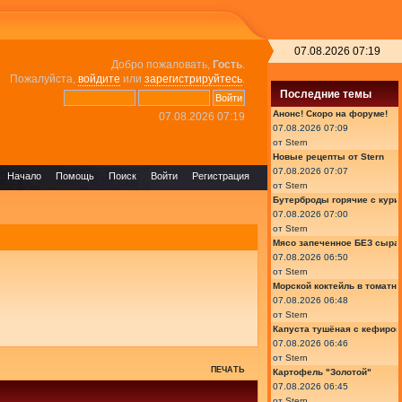
07.08.2026 07:19
Добро пожаловать,
Гость
.
Пожалуйста,
войдите
или
зарегистрируйтесь
.
Последние темы
Анонс! Скоро на форуме!
07.08.2026 07:19
07.08.2026 07:09
от
Stern
Новые рецепты от Stern
07.08.2026 07:07
Начало
Помощь
Поиск
Войти
Регистрация
от
Stern
Бутерброды горячие с курин
07.08.2026 07:00
от
Stern
Мясо запеченное БЕЗ сыра 
07.08.2026 06:50
от
Stern
Морской коктейль в томатн
07.08.2026 06:48
от
Stern
Капуста тушёная с кефиром
07.08.2026 06:46
от
Stern
ПЕЧАТЬ
Картофель "Золотой"
07.08.2026 06:45
от
Stern