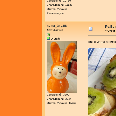
Сообщений: 10730
Благодарили: 11130
Откуда: Украина,
Хмельницкий
sveta_3ay4ik
Re:Бу
Друг форума
«
Ответ 
Онлайн
Как я могла о них
Сообщений: 3209
Благодарили: 3844
Откуда: Украина, Сумы