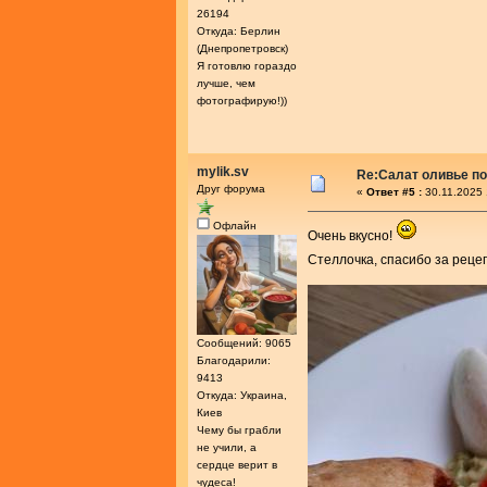
26194
Откуда: Берлин
(Днепропетровск)
Я готовлю гораздо
лучше, чем
фотографирую!))
mylik.sv
Re:Салат оливье по
Друг форума
«
Ответ #5 :
30.11.2025 
Офлайн
Очень вкусно!
Стеллочка, спасибо за реце
Сообщений: 9065
Благодарили:
9413
Откуда: Украина,
Киев
Чему бы грабли
не учили, а
сердце верит в
чудеса!