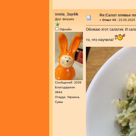
sveta_3ay4ik
Re:Салат оливье по
Друг форума
«
Ответ #3 :
23.05.2025 
Обожаю этот салатик. И сала
Офлайн
то, что научила!
Сообщений: 3209
Благодарили:
3844
Откуда: Украина,
Сумы