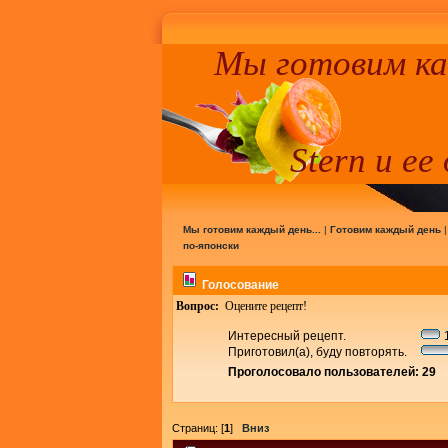
Мы готовим к
Stern и ее
Мы готовим каждый день...
|
Готовим каждый день
по-японски
Голосование
Вопрос:
Оцените рецепт!
Интересный рецепт.
1
Приготовил(а), буду повторять.
Проголосовало пользователей: 29
Страниц: [
1
]
Вниз