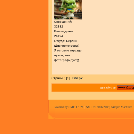
Сообщений:
32382
Благодарили:
26194
Откуда: Берлин
(Днепропетровск)
Я готовлю гораздо
лучше, чем
фотографирую!))
Страниц: [
1
]
Вверх
Перейти в:
Powered by SMF 1.1.21
|
SMF © 2006-2009, Simple Machines