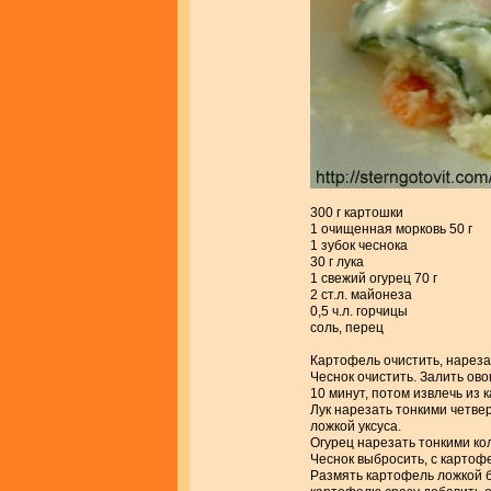
300 г картошки
1 очищенная морковь 50 г
1 зубок чеснока
30 г лука
1 свежий огурец 70 г
2 ст.л. майонеза
0,5 ч.л. горчицы
соль, перец
Картофель очистить, нареза
Чеснок очистить. Залить ов
10 минут, потом извлечь из 
Лук нарезать тонкими четве
ложкой уксуса.
Огурец нарезать тонкими кол
Чеснок выбросить, с картофе
Размять картофель ложкой б