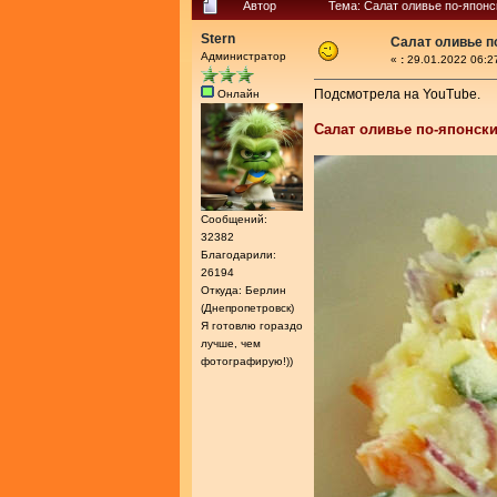
Автор
Тема: Салат оливье по-японс
Stern
Салат оливье п
Администратор
«
:
29.01.2022 06:2
Подсмотрела на YouTube.
Онлайн
Салат оливье по-японск
Сообщений:
32382
Благодарили:
26194
Откуда: Берлин
(Днепропетровск)
Я готовлю гораздо
лучше, чем
фотографирую!))