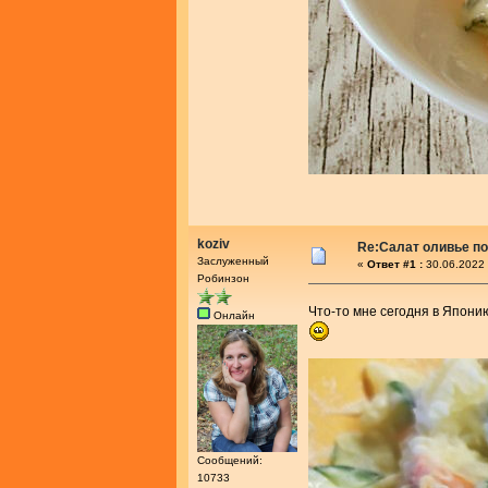
koziv
Re:Салат оливье по
Заслуженный
«
Ответ #1 :
30.06.2022 
Робинзон
Что-то мне сегодня в Японию
Онлайн
Сообщений:
10733