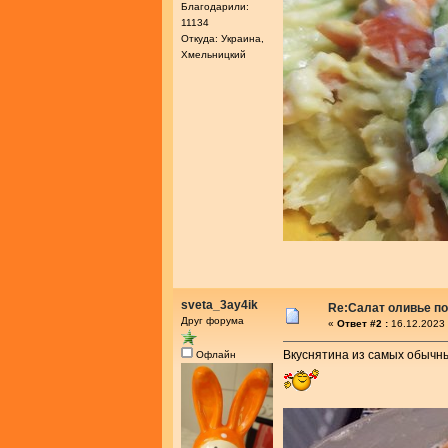
Благодарили:
11134
Откуда: Украина,
Хмельницкий
sveta_3ay4ik
Re:Салат оливье по
Друг форума
«
Ответ #2 :
16.12.2023 
Вкуснятина из самых обычны
Офлайн