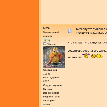
NIZA
Re:Капуста тушёная 
Заслуженный
«
Ответ #1 :
14.01.2022 2
кулинар
Кто считает, что капуста - э
Офлайн
рецептов здесь на все случ
заценили!
Сообщений:
10988
Благодарили:
8827
Откуда: Украина,
Одесса
Все приходит
вовремя , если
люди умеют
ждать...