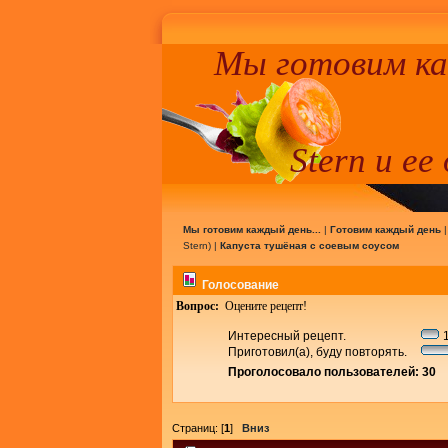
Мы готовим к
Stern и ее
Мы готовим каждый день...
|
Готовим каждый день
Stern
) |
Капуста тушёная с соевым соусом
Голосование
Вопрос:
Оцените рецепт!
Интересный рецепт.
1
Приготовил(а), буду повторять.
Проголосовало пользователей: 30
Страниц: [
1
]
Вниз