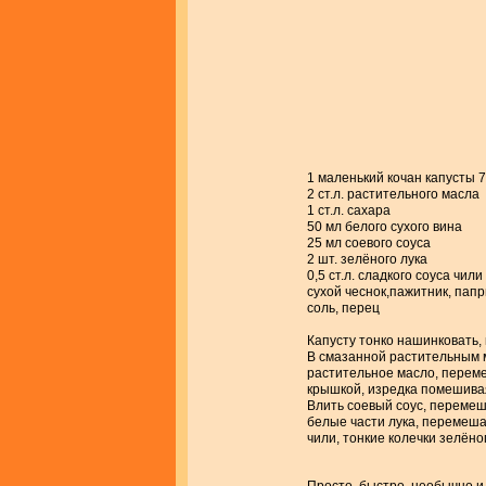
1 маленький кочан капусты 7
2 ст.л. растительного масла
1 ст.л. сахара
50 мл белого сухого вина
25 мл соевого соуса
2 шт. зелёного лука
0,5 ст.л. сладкого соуса чили
сухой чеснок,пажитник, папр
соль, перец
Капусту тонко нашинковать, 
В смазанной растительным м
растительное масло, переме
крышкой, изредка помешивая
Влить соевый соус, перемеш
белые части лука, перемеша
чили, тонкие колечки зелёно