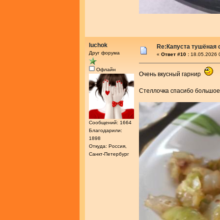
luchok
Re:Капуста тушёная 
Друг форума
«
Ответ #10 :
18.05.2026 
Офлайн
Очень вкусный гарнир
Стеллочка спасибо большое
Сообщений: 1664
Благодарили:
1898
Откуда: Россия,
Санкт-Петербург