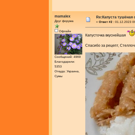
mamalex
Re:Капуста тушёная 
Друг форума
«
Ответ #2 :
01.12.2023 0
Офлайн
Капусточка вкуснейшая
Спасибо за рецепт, Стелло
Сообщений: 4969
Благодарили:
5353
Откуда: Украина,
Сумы