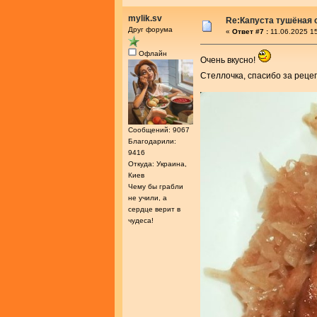
mylik.sv
Re:Капуста тушёная 
Друг форума
«
Ответ #7 :
11.06.2025 15
Офлайн
Очень вкусно!
Стеллочка, спасибо за реце
Сообщений: 9067
Благодарили:
9416
Откуда: Украина,
Киев
Чему бы грабли
не учили, а
сердце верит в
чудеса!