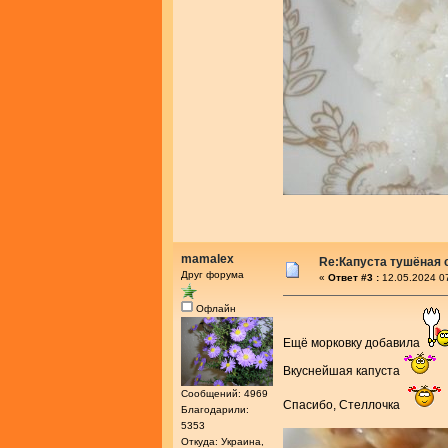
mamalex
Re:Капуста тушёная 
Друг форума
«
Ответ #3 :
12.05.2024 0
Офлайн
Ещё морковку добавила
Вкуснейшая капуста
Сообщений: 4969
Спасибо, Стеллочка
Благодарили:
5353
Откуда: Украина,