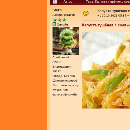
Автор
Тема: Капуста тушёная с со
Stern
Капуста тушёная 
Администратор
«
:
29.10.2021 05:34 »
Онлайн
Капуста тушёная с соев
Сообщений:
32383
Благодарили:
26195
Откуда: Берлин
(Днепропетровск)
Я готовлю гораздо
лучше, чем
фотографирую!))