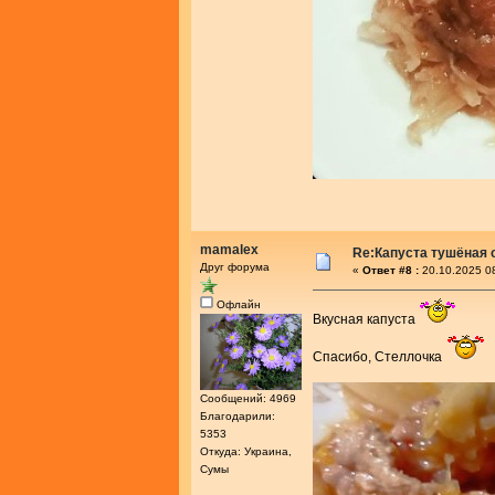
mamalex
Re:Капуста тушёная 
Друг форума
«
Ответ #8 :
20.10.2025 0
Офлайн
Вкусная капуста
Спасибо, Стеллочка
Сообщений: 4969
Благодарили:
5353
Откуда: Украина,
Сумы