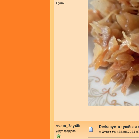
Сумы
sveta_3ay4ik
Re:Капуста тушёная 
Друг форума
«
Ответ #4 :
28.06.2024 0