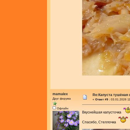
mamalex
Re:Капуста тушёная 
Друг форума
«
Ответ #9 :
03.01.2026 11
Офлайн
Вкуснейшая капусточка
Спасибо, Стеллочка