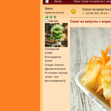
Автор
Тема: Салат из капусты с мо
Stern
Салат из капусты 
Администратор
«
:
02.08.2021 20:16 »
Офлайн
Салат из капусты с мор
Сообщений:
32383
Благодарили:
26195
Откуда: Берлин
(Днепропетровск)
Я готовлю гораздо
лучше, чем
фотографирую!))