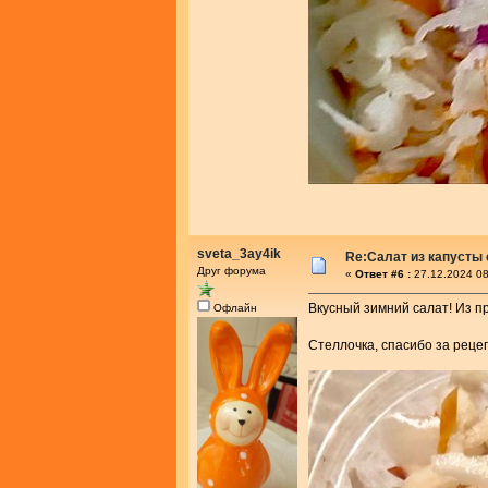
sveta_3ay4ik
Re:Салат из капусты
Друг форума
«
Ответ #6 :
27.12.2024 08
Вкусный зимний салат! Из пр
Офлайн
Стеллочка, спасибо за реце