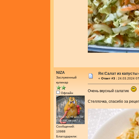
NIZA
Re:Салат из капусты
Заслуженный
«
Ответ #3 :
24.03.2024 07
кулинар
Очень вкусный салатик
Офлайн
Стеллочка, спасибо за рец
Сообщений:
10988
Благодарили: