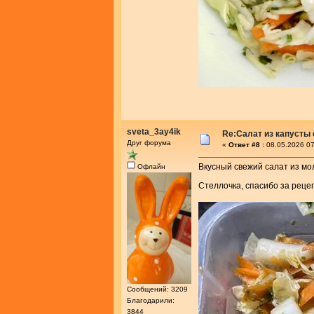
sveta_3ay4ik
Re:Салат из капусты
Друг форума
«
Ответ #8 :
08.05.2026 07
Вкусный свежий салат из мо
Офлайн
Стеллочка, спасибо за реце
Сообщений: 3209
Благодарили:
3844