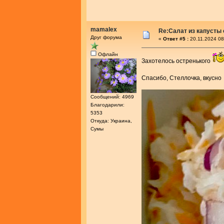
mamalex
Re:Салат из капусты
Друг форума
«
Ответ #5 :
20.11.2024 08
Офлайн
Захотелось остренького
Спасибо, Стеллочка, вкусн
Сообщений: 4969
Благодарили:
5353
Откуда: Украина,
Сумы