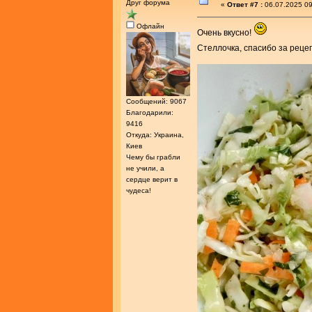
Друг форума
«
Ответ #7 :
06.07.2025 09
Офлайн
Очень вкусно!
Стеллочка, спасибо за реце
Сообщений: 9067
Благодарили:
9416
Откуда: Украина,
Киев
Чему бы грабли
не учили, а
сердце верит в
чудеса!