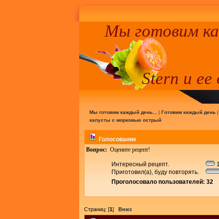
Мы готовим к
Stern и ее
Мы готовим каждый день...
|
Готовим каждый день
капусты с морковью острый
Голосование
Вопрос:
Оцените рецепт!
Интересный рецепт.
1
Приготовил(а), буду повторять.
Проголосовало пользователей: 32
Страниц: [
1
]
Вниз