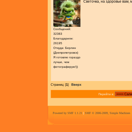
Светочка, на здоровье вам,
Сообщений:
32383
Благодарили:
26195
Откуда: Берлин
(Днепропетровск)
Я готовлю гораздо
лучше, чем
фотографирую!))
Страниц: [
1
]
Вверх
Перейти в:
Powered by SMF 1.1.21
|
SMF © 2006-2009, Simple Machines