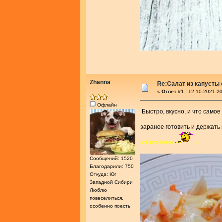
Zhanna
Re:Салат из капусты
«
Ответ #1 :
12.10.2021 20
Офлайн
Быстро, вкусно, и что самое
заранее готовить и держать
всё про баню
)
Сообщений: 1520
Благодарили: 750
Откуда: Юг
Западной Сибири
Люблю
повеселиться,
особенно поесть