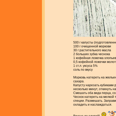
500 г капусты (подготовленн
100 г очищенной моркови
30 г растительного масла
2 больших зубка чеснока
1 кофейная ложечка хлопьев
0,5 кофейной ложечки молот
1 ст.л. уксуса 5%
соль по вкусу
Морковь натереть на жюльен
сахара.
Капусту нарезать кубиками р
несколько минут, откинуть н
Смешать оба вида перца, соль
Чеснок натереть на мелкой т
специи. Размешать. Заправи
охладить и наслаждаться.