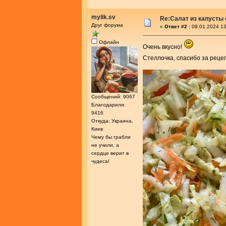
mylik.sv
Re:Салат из капусты
Друг форума
«
Ответ #2 :
09.01.2024 13
Офлайн
Очень вкусно!
Стеллочка, спасибо за реце
Сообщений: 9067
Благодарили:
9416
Откуда: Украина,
Киев
Чему бы грабли
не учили, а
сердце верит в
чудеса!