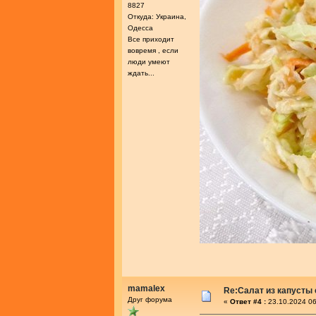
8827
Откуда: Украина,
Одесса
Все приходит
вовремя , если
люди умеют
ждать...
mamalex
Re:Салат из капусты
Друг форума
«
Ответ #4 :
23.10.2024 06