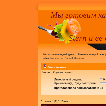
Мы готовим к
Stern и ее
Мы готовим каждый день...
|
Готовим каждый день
яйца
(Модератор:
Stern
) |
Шакшука
Голосование
Вопрос:
Оцените рецепт!
Интересный рецепт.
0 
Приготовил(а), буду повторять.
Проголосовало пользователей: 33
Страниц:
1
[
2
]
3
Вниз