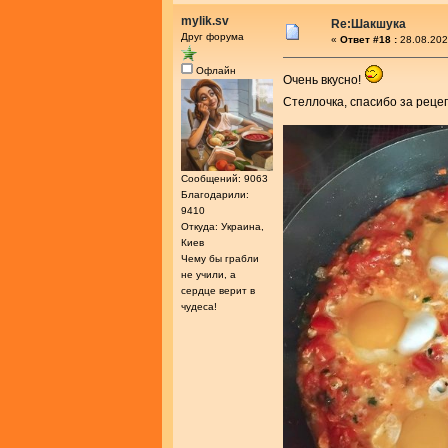
mylik.sv
Re:Шакшука
Друг форума
«
Ответ #18 :
28.08.202
Офлайн
Очень вкусно!
Стеллочка, спасибо за реце
Сообщений: 9063
Благодарили:
9410
Откуда: Украина,
Киев
Чему бы грабли
не учили, а
сердце верит в
чудеса!