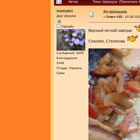
Автор
Тема: Шакшука (Прочитано 4
mamalex
Re:Шакшука
Друг форума
«
Ответ #15 :
10.08.202
Офлайн
Вкусный летний завтрак
Спасибо, Стеллочка
Сообщений: 4965
Благодарили:
5348
Откуда: Украина,
Сумы