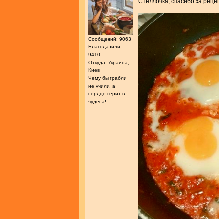
Стеллочка, спасибо за реце
Сообщений: 9063
Благодарили:
9410
Откуда: Украина,
Киев
Чему бы грабли
не учили, а
сердце верит в
чудеса!