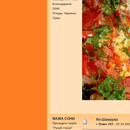
Благодарили:
5348
Откуда: Украина,
Сумы
МАМА СОНИ
Re:Шакшука
Президент клуба
«
Ответ #27 :
25.10.202
"Разуй глаза!"