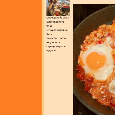
Сообщений: 9063
Благодарили:
9410
Откуда: Украина,
Киев
Чему бы грабли
не учили, а
сердце верит в
чудеса!