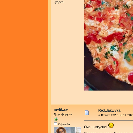
чудеса!
mylik.sv
Re:Шакшука
Друг форума
«
Ответ #22 :
08.11.202
Офлайн
Очень вкусно!