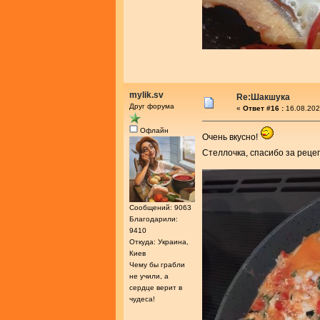
mylik.sv
Re:Шакшука
Друг форума
«
Ответ #16 :
16.08.202
Офлайн
Очень вкусно!
Стеллочка, спасибо за реце
Сообщений: 9063
Благодарили:
9410
Откуда: Украина,
Киев
Чему бы грабли
не учили, а
сердце верит в
чудеса!