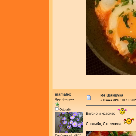
mamalex
Re:Шакшука
Друг форума
«
Ответ #26 :
10.10.202
Офлайн
Вкусно и красиво
Спасибо, Стеллочка
Сообщений: 4965