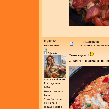
mylik.sv
Re:Шакшука
Друг форума
«
Ответ #21 :
07.10.202
Офлайн
Очень вкусно !
Стеллочка, спасибо за реце
Сообщений: 9063
Благодарили:
9410
Откуда: Украина,
Киев
Чему бы грабли
не учили, а
сердце верит в