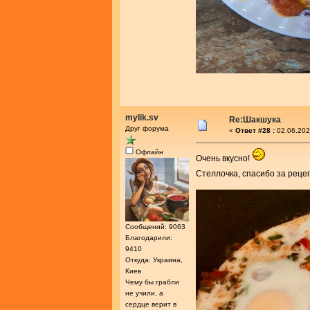
mylik.sv
Re:Шакшука
Друг форума
«
Ответ #28 :
02.06.202
Офлайн
Очень вкусно!
Стеллочка, спасибо за реце
Сообщений: 9063
Благодарили:
9410
Откуда: Украина,
Киев
Чему бы грабли
не учили, а
сердце верит в