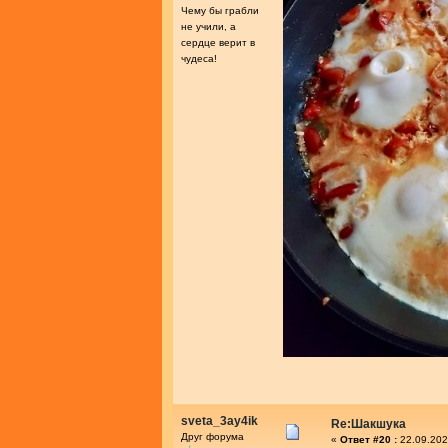
Чему бы грабли
не учили, а
сердце верит в
чудеса!
sveta_3ay4ik
Re:Шакшука
Друг форума
«
Ответ #20 :
22.09.202