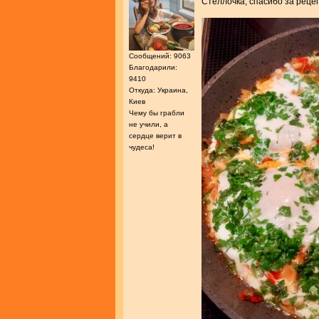
Стеллочка, спасибо за реце
Сообщений: 9063
Благодарили:
9410
Откуда: Украина,
Киев
Чему бы грабли
не учили, а
сердце верит в
чудеса!