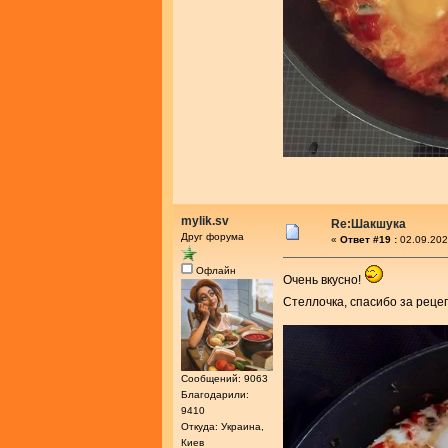
mylik.sv
Re:Шакшука
Друг форума
«
Ответ #19 :
02.09.202
Офлайн
Очень вкусно!
Стеллочка, спасибо за реце
Сообщений: 9063
Благодарили:
9410
Откуда: Украина,
Киев