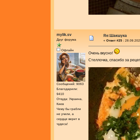
mylik.sv
Re:Шакшука
Друг форума
«
Ответ #25 :
28.09.202
Офлайн
Очень вкусно!
Стеллочка, спасибо за реце
Сообщений: 9063
Благодарили:
9410
Откуда: Украина,
Киев
Чему бы грабли
не учили, а
сердце верит в
чудеса!