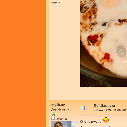
чудеса!
mylik.sv
Re:Шакшука
Друг форума
«
Ответ #29 :
11.06.202
Офлайн
Очень вкусно!