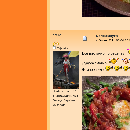
afelia
Re:Шакшука
«
Ответ #23 :
09.04.202
Офлайн
Все виключно по рецепту
Дуууже смачно
Файно дякую
Сообщений: 587
Благодарили: 423
Откуда: Україна
Миколаїв