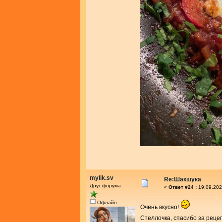
mylik.sv
Re:Шакшука
Друг форума
«
Ответ #24 :
19.09.202
Офлайн
Очень вкусно!
Стеллочка, спасибо за реце