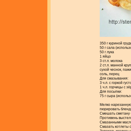
350 г куриной груд
50 г сала (исполь
50 г лука
1 яйцо
3 ст.л. молока
2 ст.л. манной кру
сухой чеснок, паж
соль, перец
Для смазывания:
3 ч.л. с горкой гу
1 ч.л. горчицы с з
Для посыпки:
75 г сыра (исполь
Мелко нарезанную 
пюрировать бленде
Смешать сметану 
Противень выстели
Смазанными масло
Смазать котлеты 