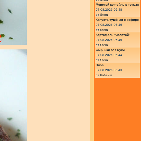
Морской коктейль в томатн
07.08.2026 06:48
от
Stern
Капуста тушёная с кефиром
07.08.2026 06:46
от
Stern
Картофель "Золотой"
07.08.2026 06:45
от
Stern
Сырники без муки
07.08.2026 06:44
от
Stern
Плов
07.08.2026 06:43
от
Кобейка