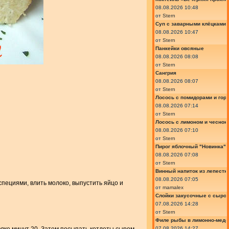
08.08.2026 10:48
от
Stern
Суп с заварными клёцками
08.08.2026 10:47
от
Stern
Панкейки овсяные
08.08.2026 08:08
от
Stern
Сангрия
08.08.2026 08:07
от
Stern
Лосось с помидорами и гор
08.08.2026 07:14
от
Stern
Лосось с лимоном и чеснок
08.08.2026 07:10
от
Stern
Пирог яблочный "Новинка"
08.08.2026 07:08
от
Stern
Винный напиток из лепестк
08.08.2026 07:05
специями, влить молоко, выпустить яйцо и
от
mamalex
Слойки закусочные с сыром
07.08.2026 14:28
от
Stern
Филе рыбы в лимонно-медо
07.08.2026 14:27