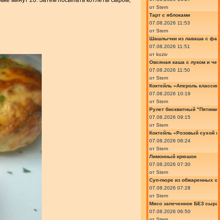
овке минут 20. Затем посыпать котлеты сыром,
от
Stern
Тарт с яблоками
07.08.2026 11:53
от
Stern
Шашлычки из лаваша с фа
07.08.2026 11:51
от
koziv
Овсяная каша с луком и че
07.08.2026 11:50
от
Stern
Коктейль «Апероль классик
07.08.2026 10:19
от
Stern
Рулет бисквитный "Пятимин
07.08.2026 09:15
от
Stern
Коктейль «Розовый сухой м
07.08.2026 08:24
от
Stern
Лимонный крюшон
07.08.2026 07:30
от
Stern
Суп-пюре из обжаренных ов
07.08.2026 07:28
от
Stern
Мясо запеченное БЕЗ сыра 
07.08.2026 06:50
от
Stern