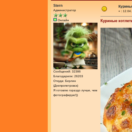
Stern
Курины
Администратор
«
:
12.04.
Онлайн
Куриные котлет
Сообщений: 32386
Благодарили: 26203
Откуда: Берлин
(Днепропетровск)
Я готовлю гораздо лучше, чем
фотографирую!))