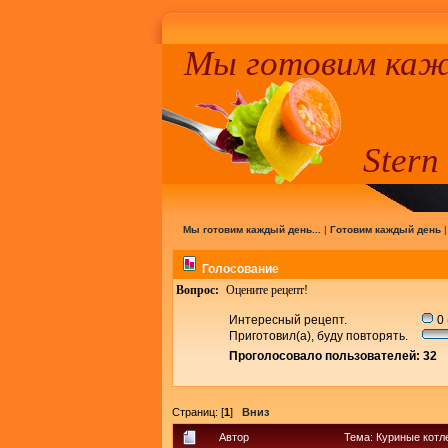
Мы готовим кажд
Stern
Мы готовим каждый день...
|
Готовим каждый день
Голосование
Вопрос:
Оцените рецепт!
Интересный рецепт.
0 
Приготовил(а), буду повторять.
Проголосовало пользователей: 32
Страниц: [
1
]
Вниз
Автор
Тема: Куриные котл