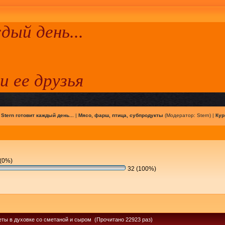
ый день...
 и ее друзья
|
Stern готовит каждый день...
|
Мясо, фарш, птица, субпродукты
(Модератор:
Stern
) |
Кур
(0%)
32 (100%)
еты в духовке со сметаной и сыром (Прочитано 22923 раз)