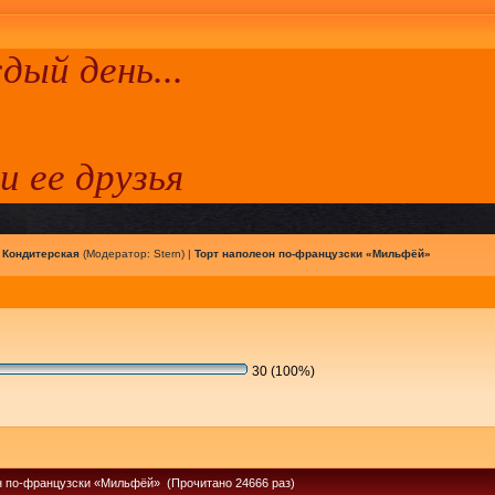
ый день...
 и ее друзья
|
Кондитерская
(Модератор:
Stern
) |
Торт наполеон по-французски «Мильфёй»
30 (100%)
н по-французски «Мильфёй» (Прочитано 24666 раз)