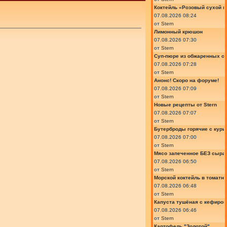
Коктейль «Розовый сухой м
07.08.2026 08:24
от
Stern
Лимонный крюшон
07.08.2026 07:30
от
Stern
Суп-пюре из обжаренных ов
07.08.2026 07:28
от
Stern
Анонс! Скоро на форуме!
07.08.2026 07:09
от
Stern
Новые рецепты от Stern
07.08.2026 07:07
от
Stern
Бутерброды горячие с курин
07.08.2026 07:00
от
Stern
Мясо запеченное БЕЗ сыра 
07.08.2026 06:50
от
Stern
Морской коктейль в томатн
07.08.2026 06:48
от
Stern
Капуста тушёная с кефиром
07.08.2026 06:46
от
Stern
Картофель "Золотой"