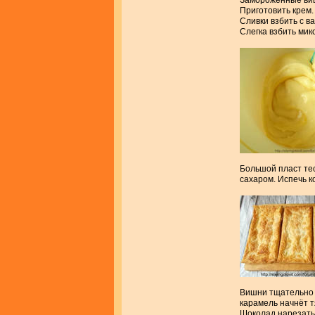
Замороженные виш
Приготовить крем. 
Сливки взбить с в
Слегка взбить мик
Большой пласт тес
сахаром. Испечь к
Вишни тщательно о
карамель начнёт 
Шоколад нарезать 