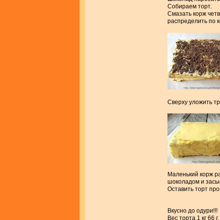
Собираем торт.
Смазать корж четв
распределить по 
Сверху уложить тр
Маленький корж ра
шоколадом и засы
Оставить торт проп
Вкусно до одури!!
Вес торта 1 кг 66 г.