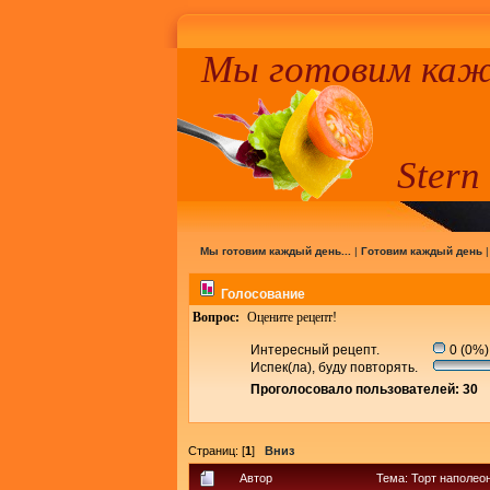
Мы готовим кажд
Stern
Мы готовим каждый день...
|
Готовим каждый день
Голосование
Вопрос:
Оцените рецепт!
Интересный рецепт.
0 (0%)
Испек(ла), буду повторять.
Проголосовало пользователей: 30
Страниц: [
1
]
Вниз
Автор
Тема: Торт наполео