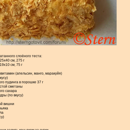
катанного слоёного теста:
25х40 см, 275 г
9х10 см, 75 г
ивитамин (апельсин, манго, маракуйя)
вкусу)
ого пудинга в порошке 37 г
густой сметаны
ого сахара
удры (по вкусу)
ой вишни
ньяка
сла
су)