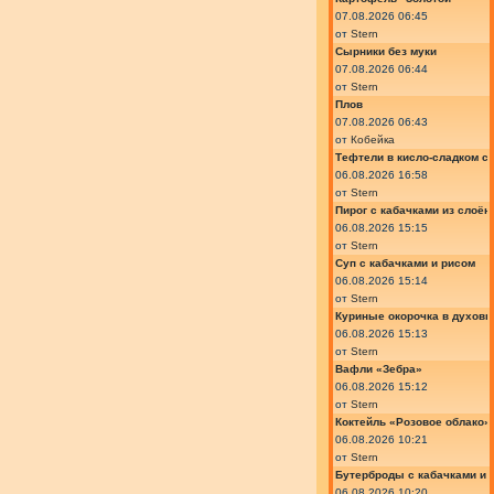
07.08.2026 06:45
от
Stern
Сырники без муки
07.08.2026 06:44
от
Stern
Плов
07.08.2026 06:43
от
Кобейка
Тефтели в кисло-сладком с
06.08.2026 16:58
от
Stern
Пирог с кабачками из слоён
06.08.2026 15:15
от
Stern
Суп с кабачками и рисом
06.08.2026 15:14
от
Stern
Куриные окорочка в духовк
06.08.2026 15:13
от
Stern
Вафли «Зебра»
06.08.2026 15:12
от
Stern
Коктейль «Розовое облако»
06.08.2026 10:21
от
Stern
Бутерброды с кабачками и
06.08.2026 10:20