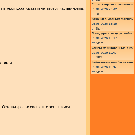
Салат Капрезе классически
 второй корж, смазать четвёртой частью крема,
05.08.2026 20:42
от
Stern
Кабачки с мясным фаршем 
05.08.2026 15:18
от
Stern
Помидоры с моцареллой и 
05.08.2026 15:17
от
Stern
Сливы маринованные с кон
05.08.2026 11:46
от
NIZA
Кабачковый или баклажано
 торта.
05.08.2026 11:37
от
Stern
е. Остатки крошки смешать с оставшимся