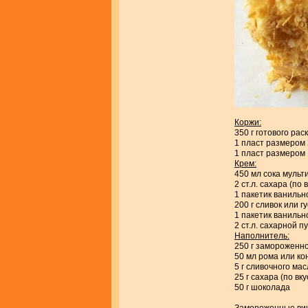
Коржи:
350 г готового рас
1 пласт размером 
1 пласт размером 1
Крем:
450 мл сока мульт
2 ст.л. сахара (по 
1 пакетик ванильн
200 г сливок или 
1 пакетик ванильн
2 ст.л. сахарной п
Наполнитель:
250 г замороженн
50 мл рома или ко
5 г сливочного ма
25 г сахара (по вку
50 г шоколада