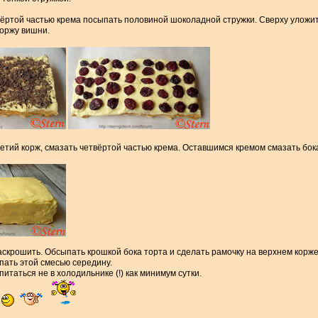
ёртой частью крема посыпать половиной шоколадной стружки. Сверху уложить
коржу вишни.
етий корж, смазать четвёртой частью крема. Оставшимся кремом смазать бока
скрошить. Обсыпать крошкой бока торта и сделать рамочку на верхнем корж
пать этой смесью середину.
итаться не в холодильнике (!) как минимум сутки.
!