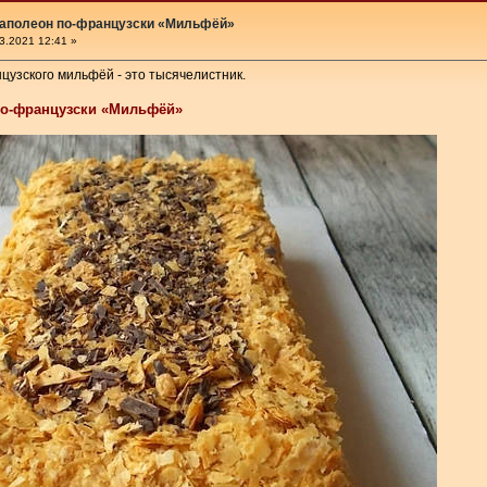
наполеон по-французски «Мильфёй»
3.2021 12:41 »
цузского мильфёй - это тысячелистник.
по-французски «Мильфёй»