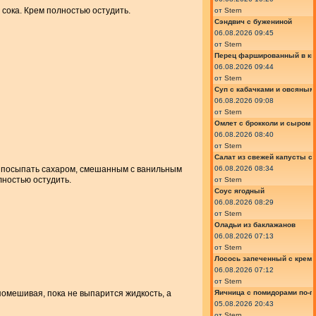
л сока. Крем полностью остудить.
от
Stern
Сэндвич с бужениной
06.08.2026 09:45
от
Stern
Перец фаршированный в ки
06.08.2026 09:44
от
Stern
Суп с кабачками и овсяным
06.08.2026 09:08
от
Stern
Омлет с брокколи и сыром
06.08.2026 08:40
от
Stern
Салат из свежей капусты с
06.08.2026 08:34
 и посыпать сахаром, смешанным с ванильным
лностью остудить.
от
Stern
Соус ягодный
06.08.2026 08:29
от
Stern
Оладьи из баклажанов
06.08.2026 07:13
от
Stern
Лосось запеченный с крем
06.08.2026 07:12
от
Stern
Яичница с помидорами по-г
помешивая, пока не выпарится жидкость, а
05.08.2026 20:43
от
Stern