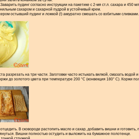
ни залить коньяком за сутки.
Заварить пудинг согласно инструкции на пакетике с 2-мя ст.л. сахара и 450 м
анильным сахаром и сахарной пудрой в устойчивый крем.
сером остывший пудинг и ложкой (!) аккуратно смешать со взбитыми сливками.
та разрезать на три части. Заготовки часто истыкать вилкой, смазать водой
оржи до золотого цвета при температуре 200 °С (конвекция 180° С). Коржи по
тцедить. В сковороде растопить масло и сахар, добавить вишни и готовить, 
тянуться. Вишни полностью остудить и выложить на бумажное полотенце.
тонкой стружкой.