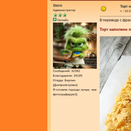
Stern
Торт 
Администратор
«
:
10.0
В переводе с фран
Онлайн
Торт наполеон 
Сообщений: 32382
Благодарили: 26195
Откуда: Берлин
(Днепропетровск)
Я готовлю гораздо лучше, чем
фотографирую!))