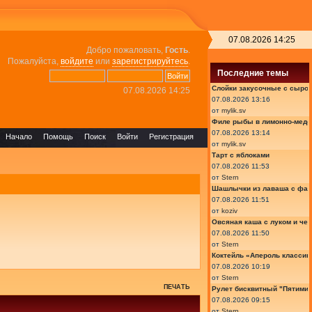
07.08.2026 14:25
Добро пожаловать,
Гость
.
Пожалуйста,
войдите
или
зарегистрируйтесь
.
Последние темы
Слойки закусочные с сыром
07.08.2026 14:25
07.08.2026 13:16
от
mylik.sv
Филе рыбы в лимонно-медо
07.08.2026 13:14
Начало
Помощь
Поиск
Войти
Регистрация
от
mylik.sv
Тарт с яблоками
07.08.2026 11:53
от
Stern
Шашлычки из лаваша с фа
07.08.2026 11:51
от
koziv
Овсяная каша с луком и че
07.08.2026 11:50
от
Stern
Коктейль «Апероль классик
07.08.2026 10:19
от
Stern
ПЕЧАТЬ
Рулет бисквитный "Пятимин
07.08.2026 09:15
от
Stern