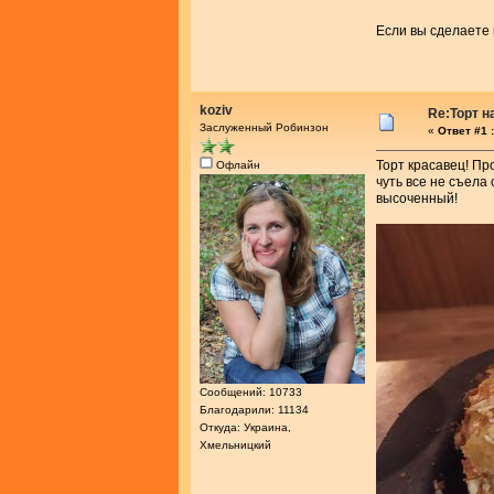
Если вы сделаете 
koziv
Re:Торт 
Заслуженный Робинзон
«
Ответ #1 :
Торт красавец! Пр
Офлайн
чуть все не съела 
высоченный!
Сообщений: 10733
Благодарили: 11134
Откуда: Украина,
Хмельницкий