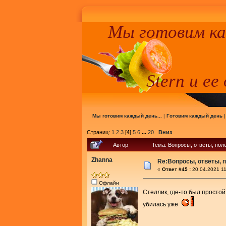
Мы готовим к
Stern и ее
Мы готовим каждый день...
|
Готовим каждый день
Страниц:
1
2
3
[
4
]
5
6
...
20
Вниз
Автор
Тема: Вопросы, ответы, поле
Zhanna
Re:Вопросы, ответы, п
«
Ответ #45 :
20.04.2021 11
Офлайн
Стеллик, где-то был простой
убилась уже