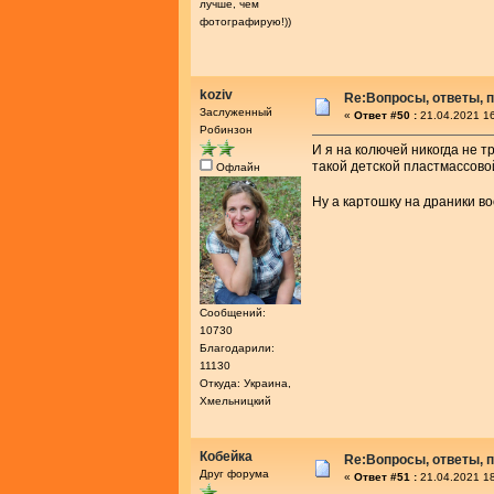
лучше, чем
фотографирую!))
koziv
Re:Вопросы, ответы, п
Заслуженный
«
Ответ #50 :
21.04.2021 16
Робинзон
И я на колючей никогда не т
такой детской пластмассово
Офлайн
Ну а картошку на драники в
Сообщений:
10730
Благодарили:
11130
Откуда: Украина,
Хмельницкий
Кобейка
Re:Вопросы, ответы, п
Друг форума
«
Ответ #51 :
21.04.2021 18