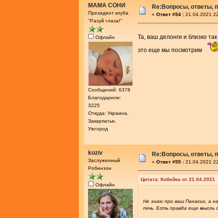
МАМА СОНИ
Re:Вопросы, ответы, п
Президент клуба
«
Ответ #54 :
21.04.2021 22
"Разуй глаза!"
Та, ваш делонги и близко так
Офлайн
это еще мы посмотрим
Сообщений: 6378
Благодарили:
3225
Откуда: Украина,
Закарпатье,
Ужгород
koziv
Re:Вопросы, ответы, п
Заслуженный
«
Ответ #55 :
21.04.2021 22
Робинзон
Цитата: Кобейка от 21.04.2021
Офлайн
Не знаю про ваш Панасик, а 
печь. Есть правда еще мысль