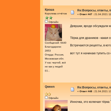
Кроша
Re:Вопросы, ответы, п
Королева отчётов
«
Ответ #47 :
21.04.2021 11
Офлайн
Девушки, вроде обсуждали к
Тёрка для драников - какая 
Сообщений: 6440
Встречаются рецепты, в ко
Благодарили:
2853
вот тут я начинаю тупить с
Откуда: Россия,
Московская обл.
У нас чертей, всё
не как у людей
(с)...
Qween
Re:Вопросы, ответы, п
«
Ответ #48 :
21.04.2021 13
Офлайн
Инночка, это колючая тёрка