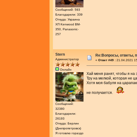
Сообщений: 593
Благодарили: 339
Откуда: Украина
ХП Kenwood BM-
350, Panasonic-
257
Stern
Re:Вопросы, ответы, п
Администратор
«
Ответ #49 :
21.04.2021 15
Онлайн
Хай меня ранят, чтобы я на 
Тру на мелкой, которая не ц
Хотя моя бабуля на царапаю
не получается.
Сообщений:
32380
Благодарили:
26193
Откуда: Берлин
(Днепропетровск)
Я готовлю гораздо