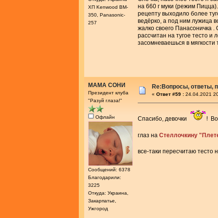
на 660 г муки (режим Пицца)
ХП Kenwood BM-
рецепту выходило более туг
350, Panasonic-
ведёрко, а под ним лужица в
257
жалко своего Панасоничка .
рассчитан на тугое тесто и 
засомневаешься в мягкости 
МАМА СОНИ
Re:Вопросы, ответы, п
Президент клуба
«
Ответ #59 :
24.04.2021 20
"Разуй глаза!"
Офлайн
Спасибо, девочки
! В
глаз на
Стеллочкину "Плет
все-таки пересчитаю тесто 
Сообщений: 6378
Благодарили:
3225
Откуда: Украина,
Закарпатье,
Ужгород