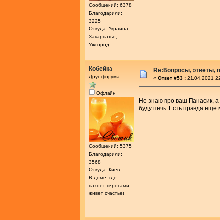
Сообщений: 6378
Благодарили:
3225
Откуда: Украина,
Закарпатье,
Ужгород
Кобейка
Re:Вопросы, ответы, п
Друг форума
«
Ответ #53 :
21.04.2021 22
Офлайн
Не знаю про ваш Панасик, а
буду печь. Есть правда еще
Сообщений: 5375
Благодарили:
3568
Откуда: Киев
В доме, где
пахнет пирогами,
живет счастье!