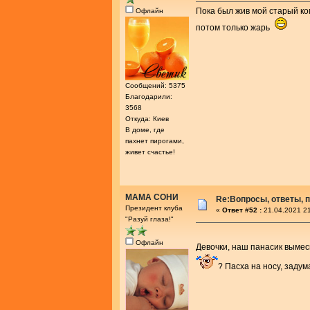
Пока был жив мой старый ком
Офлайн
потом только жарь
Сообщений: 5375
Благодарили:
3568
Откуда: Киев
В доме, где
пахнет пирогами,
живет счастье!
МАМА СОНИ
Re:Вопросы, ответы, п
Президент клуба
«
Ответ #52 :
21.04.2021 21
"Разуй глаза!"
Офлайн
Девочки, наш панасик вымеси
? Пасха на носу, задум