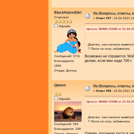
BlackHairedGirl
Re:Вопросы, ответы, п
Старожил
«
Ответ #57 :
24.04.2021 14
Офлайн
Цитата: МАМА СОНИ от 21.04.2
Девочки, наш панасик вымеси
? Пасха на носу, задумалась
Возможно не справится. Мой
Сообщений: 3731
делаю, если мне надо 700 г.
Благодарили:
1884
Откуда: Донецк
Qween
Re:Вопросы, ответы, п
«
Ответ #58 :
24.04.2021 16
Офлайн
Цитата: МАМА СОНИ от 21.04.2
Девочки, наш панасик вымеси
? Пасха на носу, задумалась
Сообщений: 593
Благодарили: 339
Олечка, пасочное тесто я за
Откуда: Украина