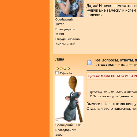
Да, да! И печет замечательн
куличи мне замесил и испек! 
надеюсь...
Сообщений:
10730
Благодарили:
11130
Откуда: Украина,
Хмельницкий
Лина
Re:Вопросы, ответы, п
«
Ответ #56 :
22.04.2021 05
Офлайн
Цитата: МАМА СОНИ от 21.04.2
Девочки, наш панасик вымеси
? Пасха на носу, задумалась
Вымесит. Но я тыкала пиццу 
Отдала я этого панасика, чег
Сообщений: 2061
Благодарили:
1402