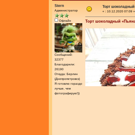
Stern
Торт шоколадный
Администратор
«
:
10.12.2020 07:09 »
Офлайн
Торт шоколадный «Пьян
Сообщений:
32377
Благодарили:
26190
Откуда: Берлин
(Днепропетровск)
Я готовлю гораздо
лучше, чем
фотографирую!))