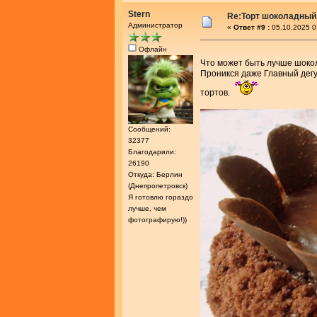
Stern
Re:Торт шоколадный
Администратор
«
Ответ #9 :
05.10.2025 0
Офлайн
Что может быть лучше шоко
Проникся даже Главный дег
тортов.
Сообщений:
32377
Благодарили:
26190
Откуда: Берлин
(Днепропетровск)
Я готовлю гораздо
лучше, чем
фотографирую!))