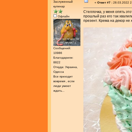
Заслуженный
«
Ответ #7 :
28.03.2022 2
кулинар
Стеллочка, у меня опять это
прошлый раз его так хвалили
Офлайн
презент. Крема на декор не
Сообщений:
10986
Благодарили:
8822
Откуда: Украина,
Одесса
Все приходит
вовремя , если
люди умеют
ждать...