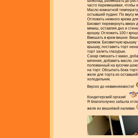
шоколад, размешать до рас
часто перемешивая, чтобы н
Масло комнатной температур
остывший пудинг. По вкусу 
Отложить немного крема для
Бисквит перевернуть вверх д
мякиш, оставляя дно и стен
крошку. Отложить 100 г кро
Вмешать в крем вишни. Виш
кремом. Бисквитную крышку 
крышку, поставить торт нен
торт залить глазурью.
Сахар смешать с какао, доб
кипения, добавить масло, сн
поломанный на кусочки шоко
на торт. Обсыпать бока торт
желе для торта из оставшейс
холодильник.
Вкусно до невменяемости!
Кондитерский оргазм!
Я благополучно забыла отл
желе из вишнёвой наливки.