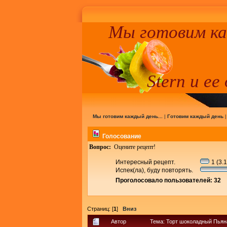
Мы готовим к
Stern и ее
Мы готовим каждый день...
|
Готовим каждый день
Голосование
Вопрос:
Оцените рецепт!
Интересный рецепт.
1 (3.
Испек(ла), буду повторять.
Проголосовало пользователей: 32
Страниц: [
1
]
Вниз
Автор
Тема: Торт шоколадный Пьян