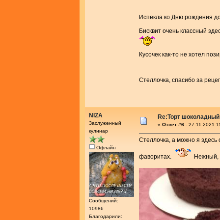
Испекла ко Дню рождения до
Бисквит очень классный зде
Кусочек как-то не хотел пози
Стеллочка, спасибо за реце
NIZA
Re:Торт шоколадный
Заслуженный
«
Ответ #6 :
27.11.2021 1
кулинар
Стеллочка, а можно я здесь 
Офлайн
фаворитах.
Нежный, 
Сообщений:
10986
Благодарили: