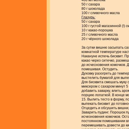
400 мл молока
50 г сахара
80 г шоколада
100 г сливочного масла
Глазурь:
50 г сахара
100 г густой магазинной (!) 
10 г какао-порошка
25 г сливочного масла
20 г чёрного шоколада
За сутки вишню засыпать са
комнатной температуре нас
Накануне испечь бисквит. Пр
какао через ситечко, разме
до исчесновения комочков. 
помешивая. Остудить.
Духовку разогреть до темпе
выстелить бумагой для выпе
Для бисквита смешать муку 
миксером с сахаром минут 5
добавить заварку, влить ар
порцию лопаткой. В конце м
15. Вылить тесто в форму, п
выпекать бисквит до готовно
Отцедить и обсушить вишни,
Заварить пудинг. Порошок п
исчезновения комочков. Оста
постоянном помешивании вл
перемешивать довести до ки