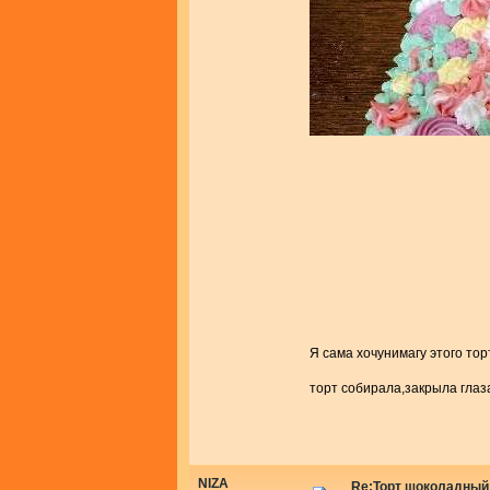
Я сама хочунимагу этого т
торт собирала,закрыла глаз
NIZA
Re:Торт шоколадный