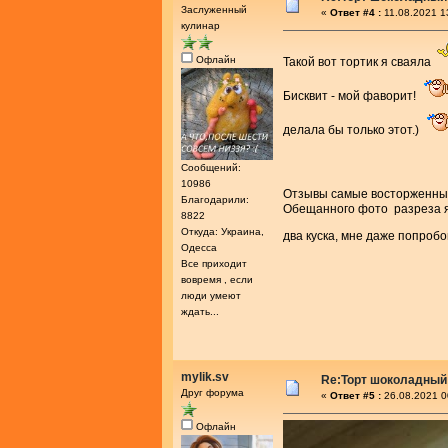
Заслуженный
«
Ответ #4 :
11.08.2021 1
кулинар
Офлайн
Такой вот тортик я сваяла
Бисквит - мой фаворит!
делала бы только этот.)
Сообщений:
10986
Отзывы самые восторженн
Благодарили:
Обещанного фото разреза я 
8822
Откуда: Украина,
два куска, мне даже попробо
Одесса
Все приходит
вовремя , если
люди умеют
ждать...
mylik.sv
Re:Торт шоколадный
Друг форума
«
Ответ #5 :
26.08.2021 0
Офлайн