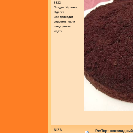
8822
Откуда: Украина,
Одесса
Все приходит
вовремя , если
люди умеют
ждать...
NIZA
Re:Торт шоколадный