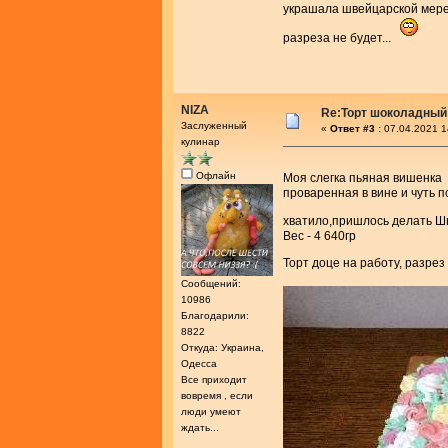
украшала швейцарской мере
разреза не будет...
NIZA
Re:Торт шоколадный
Заслуженный
«
Ответ #3 :
07.04.2021 1
кулинар
Офлайн
Моя слегка пьяная вишенка
проваренная в вине и чуть 
хватило,пришлось делать Ш
Вес - 4 640гр
Торт доце на работу, разр
Сообщений:
10986
Благодарили:
8822
Откуда: Украина,
Одесса
Все приходит
вовремя , если
люди умеют
ждать...