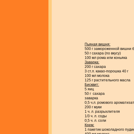
Пьяная вишня:
500 г замороженной вишни б
50 г сахара (по вкусу)
100 мл рома или коньяка
Заварка:
200 г сахара
3 ст.л. какао-порошка 40 г
100 мл молока
125 г растительного масла
Бисквит:
5 яиц
50 г сахара
заварка
0,5 ч.л. ромового ароматиза
200 г муки
1 ч. л. разрыхлителя
1/3 ч. л. соды
0,5 ч. л. соли
Крем:
1 пакетик шоколадного пуди