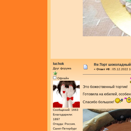
luchok
Re:Торт шоколадный
Друг форума
«
Ответ #8 :
05.12.2022 1
Офлайн
Это божественный тортик!
Готовила на юбилей, особе
Спасибо большое!
Сообщений: 1663
Благодарили:
1897
Откуда: Россия,
Санкт-Петербург