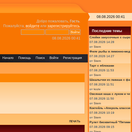
08.08.2026 00:41
Добро пожаловать,
Гость
.
Пожалуйста,
войдите
или
зарегистрируйтесь
.
Последние темы
Слойки закусочные с сыром
08.08.2026 00:41
07.08.2026 14:28
от
Stern
Филе рыбы в лимонно-медо
07.08.2026 14:27
Начало
Помощь
Поиск
Войти
Регистрация
от
Stern
Тарт с яблоками
07.08.2026 11:53
от
Stern
Шашлычки из лаваша с фа
07.08.2026 11:51
от
koziv
Овсяная каша с луком и че
07.08.2026 11:50
от
Stern
Коктейль «Апероль классик
07.08.2026 10:19
от
Stern
ПЕЧАТЬ
Рулет бисквитный "Пятимин
07.08.2026 09:15
от
Stern