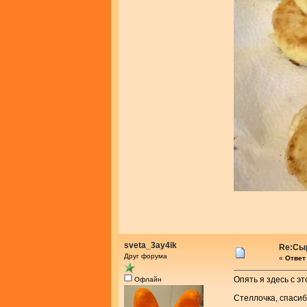
sveta_3ay4ik
Re:Сыр
Друг форума
«
Ответ 
Опять я здесь с э
Офлайн
Стеллочка, спаси