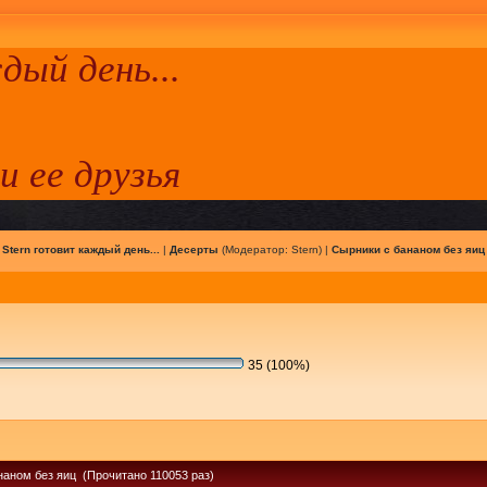
ый день...
 и ее друзья
|
Stern готовит каждый день...
|
Десерты
(Модератор:
Stern
) |
Сырники с бананом без яиц
35 (100%)
наном без яиц (Прочитано 110053 раз)