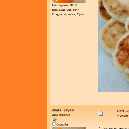
Сообщений: 3209
Благодарили: 3844
Откуда: Украина, Сумы
sveta_3ay4ik
Re:Сыр
Друг форума
«
Ответ 
Офлайн
Давно не готовила