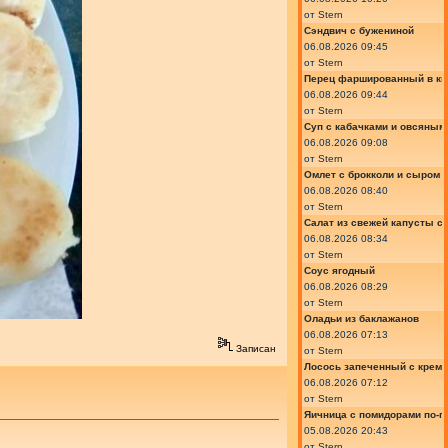
от
Stern
Сэндвич с бужениной
06.08.2026 09:45
от
Stern
Перец фаршированный в ки
06.08.2026 09:44
от
Stern
Суп с кабачками и овсяным
06.08.2026 09:08
от
Stern
Омлет с брокколи и сыром
06.08.2026 08:40
от
Stern
Салат из свежей капусты с
06.08.2026 08:34
от
Stern
Соус ягодный
06.08.2026 08:29
от
Stern
Оладьи из баклажанов
06.08.2026 07:13
Записан
от
Stern
Лосось запеченный с крем
06.08.2026 07:12
от
Stern
Яичница с помидорами по-г
05.08.2026 20:43
от
Stern