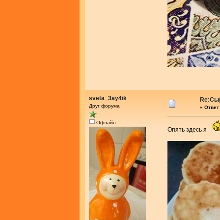
sveta_3ay4ik
Re:Сыр
Друг форума
«
Ответ 
Офлайн
Опять здесь я