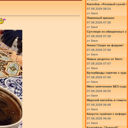
Коктейль «Розовый сухой м
07.08.2026 08:24
от
Stern
Лимонный крюшон
07.08.2026 07:30
от
Stern
Суп-пюре из обжаренных ов
07.08.2026 07:28
от
Stern
Анонс! Скоро на форуме!
07.08.2026 07:09
от
Stern
Новые рецепты от Stern
07.08.2026 07:07
от
Stern
Бутерброды горячие с курин
07.08.2026 07:00
от
Stern
Мясо запеченное БЕЗ сыра 
07.08.2026 06:50
от
Stern
Морской коктейль в томатн
07.08.2026 06:48
от
Stern
Капуста тушёная с кефиром
07.08.2026 06:46
от
Stern
Картофель "Золотой"