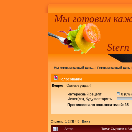
Мы готовим кажд
Stern
Мы готовим каждый день...
|
Готовим каждый день
Голосование
Вопрос:
Оцените рецепт!
Интересный рецепт.
0 (0%)
Испек(ла), буду повторять.
Проголосовало пользователей: 35
Страниц:
1
2
[
3
]
4
5
Вниз
Автор
Тема: Сырники с ба