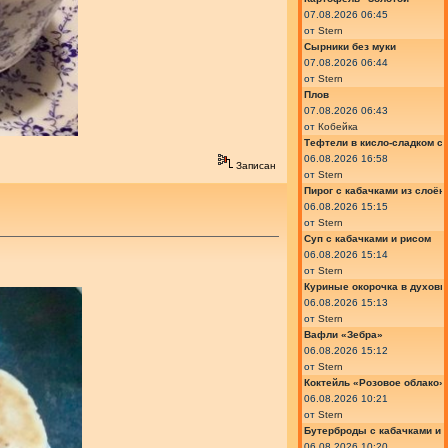
07.08.2026 06:45
от
Stern
Сырники без муки
07.08.2026 06:44
от
Stern
Плов
07.08.2026 06:43
от
Кобейка
Тефтели в кисло-сладком с
06.08.2026 16:58
Записан
от
Stern
Пирог с кабачками из слоён
06.08.2026 15:15
от
Stern
Суп с кабачками и рисом
06.08.2026 15:14
от
Stern
Куриные окорочка в духовк
06.08.2026 15:13
от
Stern
Вафли «Зебра»
06.08.2026 15:12
от
Stern
Коктейль «Розовое облако»
06.08.2026 10:21
от
Stern
Бутерброды с кабачками и
06.08.2026 10:20