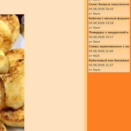
Салат Капрезе классически
05.08.2026 20:42
от
Stern
Кабачки с мясным фаршем 
05.08.2026 15:18
от
Stern
Помидоры с моцареллой и 
05.08.2026 15:17
от
Stern
Сливы маринованные с кон
05.08.2026 11:46
от
NIZA
Кабачковый или баклажано
05.08.2026 11:37
от
Stern