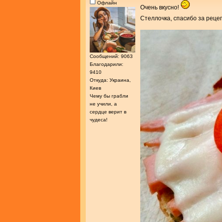
Офлайн
Очень вкусно!
Стеллочка, спасибо за реце
Сообщений: 9063
Благодарили:
9410
Откуда: Украина,
Киев
Чему бы грабли
не учили, а
сердце верит в
чудеса!