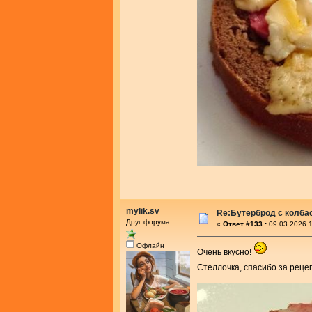
mylik.sv
Re:Бутерброд с колба
Друг форума
«
Ответ #133 :
09.03.2026 1
Офлайн
Очень вкусно!
Стеллочка, спасибо за реце