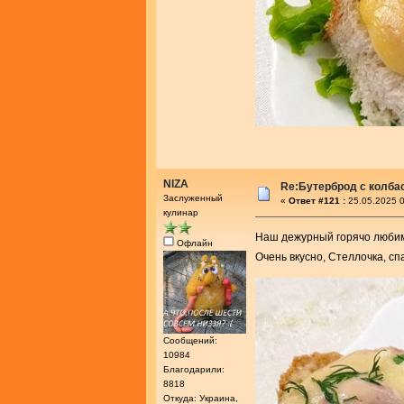
NIZA
Re:Бутерброд с колба
Заслуженный
«
Ответ #121 :
25.05.2025 0
кулинар
Наш дежурный горячо люби
Офлайн
Очень вкусно, Стеллочка, с
Сообщений:
10984
Благодарили:
8818
Откуда: Украина,