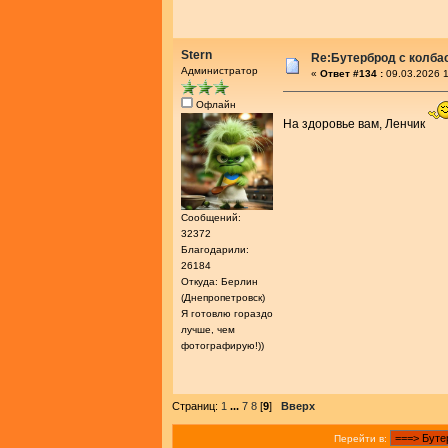
Stern
Re:Бутерброд с колба
Администратор
«
Ответ #134 :
09.03.2026 1
Офлайн
На здоровье вам, Ленчик
Сообщений:
32372
Благодарили:
26184
Откуда: Берлин
(Днепропетровск)
Я готовлю гораздо
лучше, чем
фотографирую!))
Страниц:
1
...
7
8
[
9
]
Вверх
Перейти в: