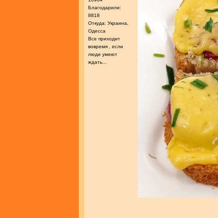
Благодарили:
8818
Откуда: Украина,
Одесса
Все приходит
вовремя , если
люди умеют
ждать...