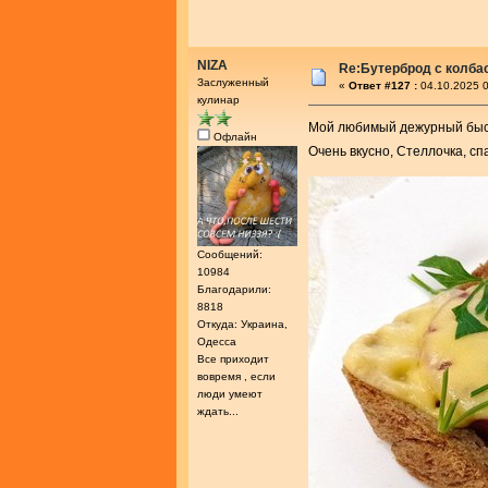
NIZA
Re:Бутерброд с колба
Заслуженный
«
Ответ #127 :
04.10.2025 0
кулинар
Мой любимый дежурный бы
Офлайн
Очень вкусно, Стеллочка, с
Сообщений:
10984
Благодарили:
8818
Откуда: Украина,
Одесса
Все приходит
вовремя , если
люди умеют
ждать...