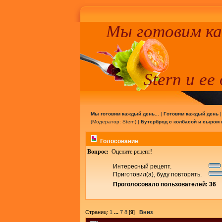
Мы готовим к
Stern и ее
Мы готовим каждый день...
|
Готовим каждый день
(Модератор:
Stern
) |
Бутерброд с колбасой и сыром 
Голосование
Вопрос:
Оцените рецепт!
Интересный рецепт.
Приготовил(а), буду повторять.
Проголосовало пользователей: 36
Страниц:
1
...
7
8
[
9
]
Вниз