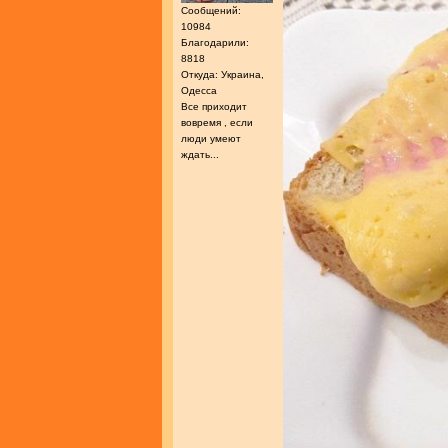
Сообщений:
10984
Благодарили:
8818
Откуда: Украина,
Одесса
Все приходит
вовремя , если
люди умеют
ждать...