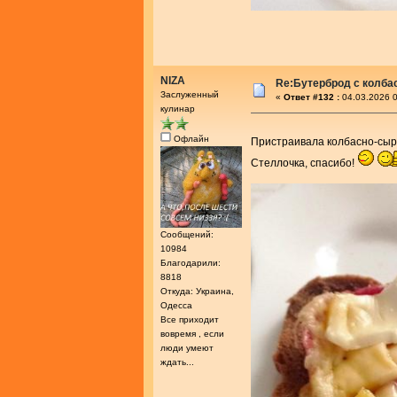
NIZA
Re:Бутерброд с колба
Заслуженный
«
Ответ #132 :
04.03.2026 0
кулинар
Офлайн
Пристраивала колбасно-сырн
Стеллочка, спасибо!
Сообщений:
10984
Благодарили:
8818
Откуда: Украина,
Одесса
Все приходит
вовремя , если
люди умеют
ждать...