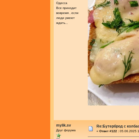
Одесса
Все приходит
вовремя , если
люди умеют
ждать...
mylik.sv
Re:Бутерброд с колба
Друг форума
«
Ответ #122 :
05.06.2025 1