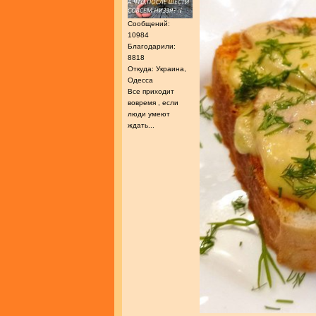
Сообщений:
10984
Благодарили:
8818
Откуда: Украина,
Одесса
Все приходит
вовремя , если
люди умеют
ждать...