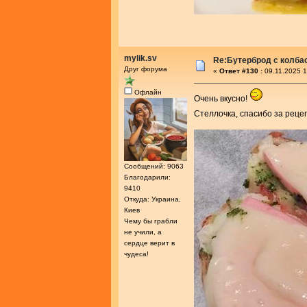
mylik.sv
Re:Бутерброд с колба
Друг форума
«
Ответ #130 :
09.11.2025 1
Офлайн
Очень вкусно!
Стеллочка, спасибо за реце
Сообщений: 9063
Благодарили:
9410
Откуда: Украина,
Киев
Чему бы грабли
не учили, а
сердце верит в
чудеса!