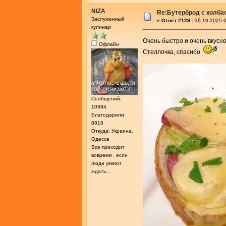
NIZA
Re:Бутерброд с колба
Заслуженный
«
Ответ #129 :
29.10.2025 0
кулинар
Очень быстро и очень вкус
Офлайн
Стеллочка, спасибо
Сообщений:
10984
Благодарили:
8818
Откуда: Украина,
Одесса
Все приходит
вовремя , если
люди умеют
ждать...