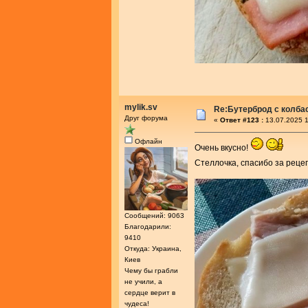
mylik.sv
Re:Бутерброд с колба
Друг форума
«
Ответ #123 :
13.07.2025 1
Офлайн
Очень вкусно!
Стеллочка, спасибо за реце
Сообщений: 9063
Благодарили:
9410
Откуда: Украина,
Киев
Чему бы грабли
не учили, а
сердце верит в
чудеса!