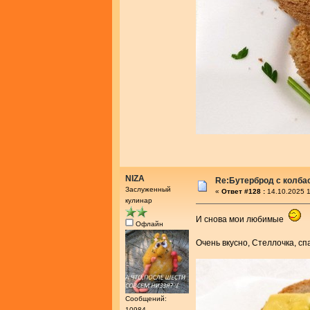
NIZA
Re:Бутерброд с колба
Заслуженный
«
Ответ #128 :
14.10.2025 1
кулинар
И снова мои любимые
Офлайн
Очень вкусно, Стеллочка, с
Сообщений:
10984