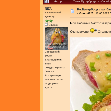
Автор
Тема: Бутерброд с колбасой 
NIZA
Re:Бутерброд с колба
Заслуженный
«
Ответ #120 :
12.05.2025 0
кулинар
Мой любимый быстрозавтр
Офлайн
Очень вкусно
Стеллочк
Сообщений:
10984
Благодарили:
8818
Откуда: Украина,
Одесса
Все приходит
вовремя , если
люди умеют
ждать...