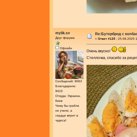
mylik.sv
Re:Бутерброд с колба
Друг форума
«
Ответ #125 :
25.08.2025 1
Офлайн
Очень вкусно!
Стеллочка, спасибо за реце
Сообщений: 9063
Благодарили:
9410
Откуда: Украина,
Киев
Чему бы грабли
не учили, а
сердце верит в
чудеса!