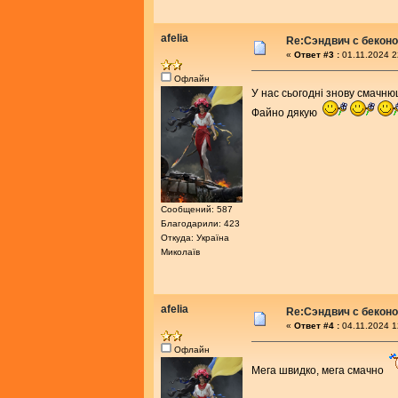
afelia
Re:Сэндвич с бекон
«
Ответ #3 :
01.11.2024 2
Офлайн
У нас сьогодні знову смачн
Файно дякую
Сообщений: 587
Благодарили: 423
Откуда: Україна
Миколаїв
afelia
Re:Сэндвич с бекон
«
Ответ #4 :
04.11.2024 1
Офлайн
Мега швидко, мега смачно