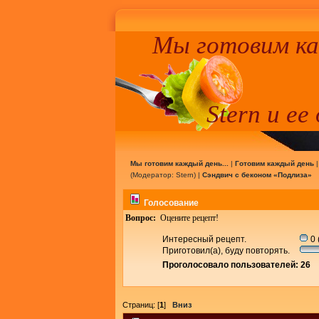
Мы готовим к
Stern и ее
Мы готовим каждый день...
|
Готовим каждый день
(Модератор:
Stern
) |
Сэндвич с беконом «Подлиза»
Голосование
Вопрос:
Оцените рецепт!
Интересный рецепт.
0 
Приготовил(а), буду повторять.
Проголосовало пользователей: 26
Страниц: [
1
]
Вниз