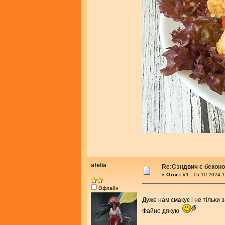
afelia
Re:Сэндвич с бекон
«
Ответ #1 :
15.10.2024 1
Офлайн
Дуже нам смакує і не тільки 
Файно дякую