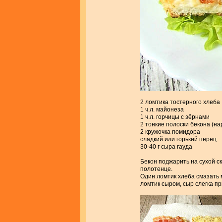
2 ломтика тостерного хлеба
1 ч.л. майонеза
1 ч.л. горчицы с зёрнами
2 тонкие полоски бекона (на
2 кружочка помидора
сладкий или горький перец
30-40 г сыра гауда
Бекон поджарить на сухой с
полотенце.
Один ломтик хлеба смазать 
ломтик сыром, сыр слегка п