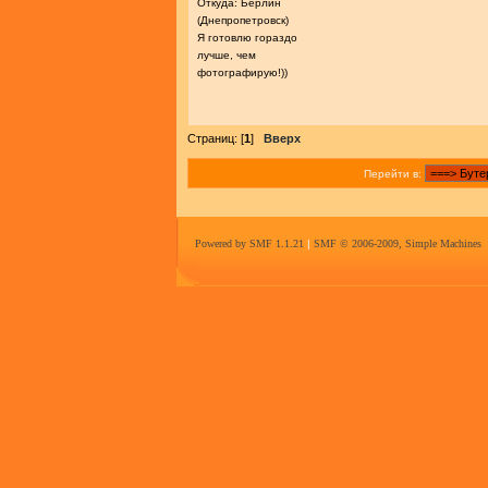
Откуда: Берлин
(Днепропетровск)
Я готовлю гораздо
лучше, чем
фотографирую!))
Страниц: [
1
]
Вверх
Перейти в:
Powered by SMF 1.1.21
|
SMF © 2006-2009, Simple Machines