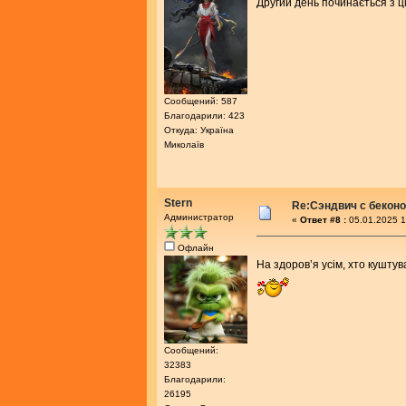
Другий день починається з ц
Сообщений: 587
Благодарили: 423
Откуда: Україна
Миколаїв
Stern
Re:Сэндвич с бекон
Администратор
«
Ответ #8 :
05.01.2025 1
Офлайн
На здоровʼя усім, хто кушту
Сообщений:
32383
Благодарили:
26195