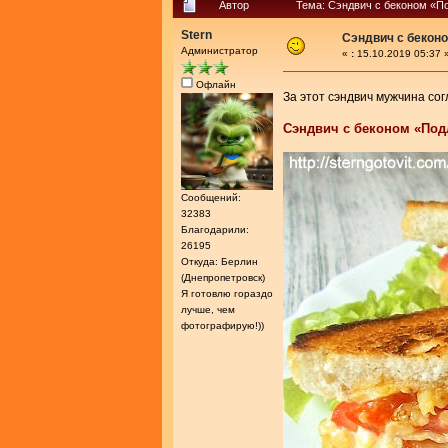
Автор
Тема: Сэндвич с беконом «П
Stern
Сэндвич с бекон
Администратор
«
:
15.10.2019 05:37 
Офлайн
За этот сэндвич мужчина сог
Сэндвич с беконом «Под
Сообщений:
32383
Благодарили:
26195
Откуда: Берлин
(Днепропетровск)
Я готовлю гораздо
лучше, чем
фотографирую!))