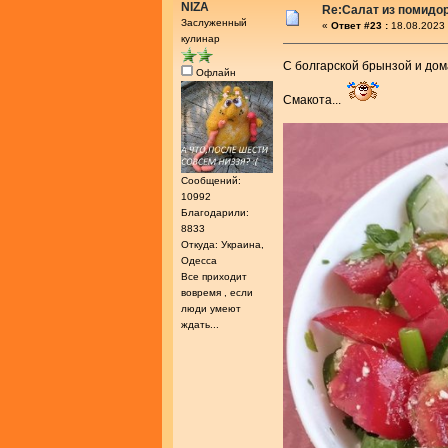
NIZA
Re:Салат из помидо
Заслуженный
«
Ответ #23 :
18.08.2023 
кулинар
С болгарской брынзой и д
Офлайн
Смакота...
Сообщений:
10992
Благодарили:
8833
Откуда: Украина,
Одесса
Все приходит
вовремя , если
люди умеют
ждать...