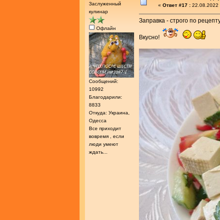
Заслуженный
«
Ответ #17 :
22.08.2022 
кулинар
Заправка - строго по рецепт
Офлайн
Вкусно!
Сообщений:
10992
Благодарили:
8833
Откуда: Украина,
Одесса
Все приходит
вовремя , если
люди умеют
ждать...