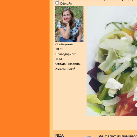
Офлайн
Сообщений:
10735
Благодарили:
11137
Откуда: Украина,
Хмельницкий
NIZA
Re:Салат из помидо