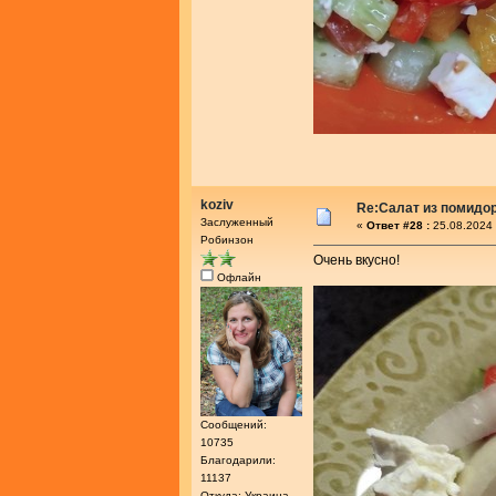
koziv
Re:Салат из помидо
Заслуженный
«
Ответ #28 :
25.08.2024 
Робинзон
Очень вкусно!
Офлайн
Сообщений:
10735
Благодарили:
11137
Откуда: Украина,