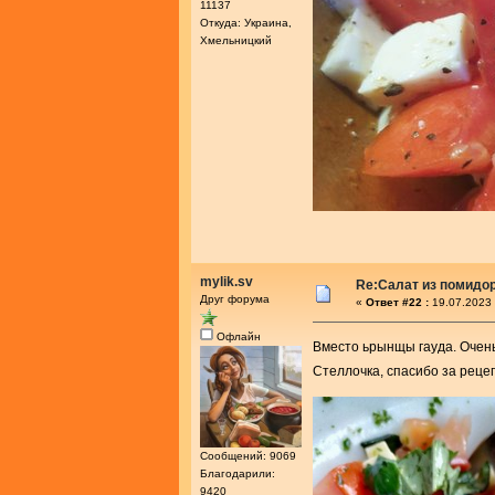
11137
Откуда: Украина,
Хмельницкий
mylik.sv
Re:Салат из помидо
Друг форума
«
Ответ #22 :
19.07.2023 
Офлайн
Вместо ьрынщы гауда. Очень
Стеллочка, спасибо за реце
Сообщений: 9069
Благодарили:
9420