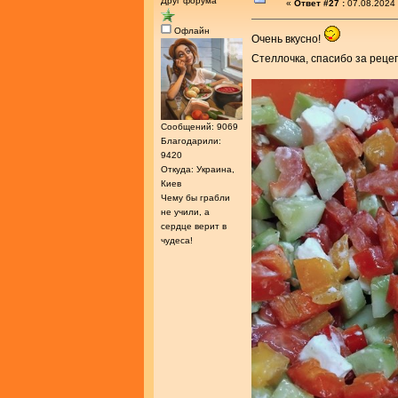
Друг форума
«
Ответ #27 :
07.08.2024 
Офлайн
Очень вкусно!
Стеллочка, спасибо за реце
Сообщений: 9069
Благодарили:
9420
Откуда: Украина,
Киев
Чему бы грабли
не учили, а
сердце верит в
чудеса!