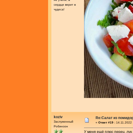
сердце верит в
чудеса!
koziv
Re:Салат из помидо
Заслуженный
«
Ответ #19 :
14.11.2022 
Робинзон
У меня ещё плюс перец, лук 