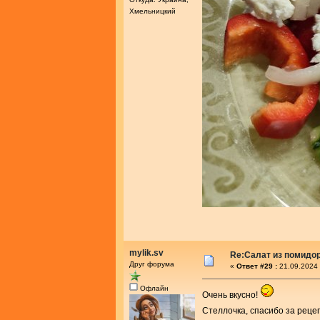
Хмельницкий
mylik.sv
Re:Салат из помидо
Друг форума
«
Ответ #29 :
21.09.2024 
Офлайн
Очень вкусно!
Стеллочка, спасибо за реце