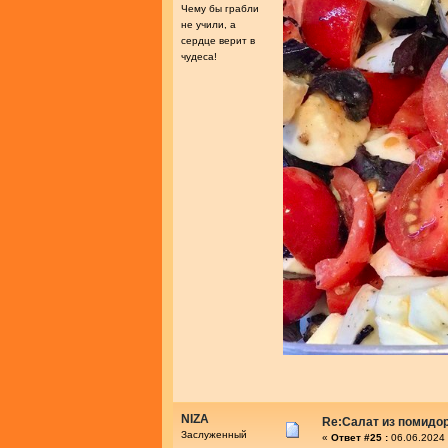
Чему бы грабли
не учили, а
сердце верит в
чудеса!
NIZA
Re:Салат из помидо
Заслуженный
«
Ответ #25 :
06.06.2024 