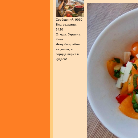
Сообщений: 9069
Благодарили:
9420
Откуда: Украина,
Киев
Чему бы грабли
не учили, а
сердце верит в
чудеса!