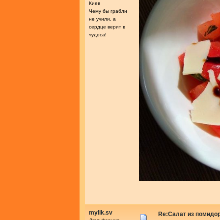
Киев
Чему бы грабли
не учили, а
сердце верит в
чудеса!
mylik.sv
Re:Салат из помидо