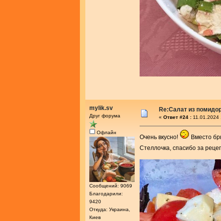
mylik.sv
Re:Салат из помидо
Друг форума
«
Ответ #24 :
11.01.2024 
Офлайн
Очень вкусно!
Вместо бр
Стеллочка, спасибо за реце
Сообщений: 9069
Благодарили:
9420
Откуда: Украина,
Киев