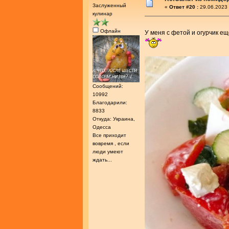
Заслуженный
«
Ответ #20 :
29.06.2023 
кулинар
Офлайн
У меня с фетой и огурчик ещ
Сообщений:
10992
Благодарили:
8833
Откуда: Украина,
Одесса
Все приходит
вовремя , если
люди умеют
ждать...