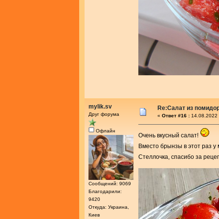
mylik.sv
Re:Салат из помидо
Друг форума
«
Ответ #16 :
14.08.2022 
Офлайн
Очень вкусный салат!
Вместо брынзы в этот раз 
Стеллочка, спасибо за реце
Сообщений: 9069
Благодарили:
9420
Откуда: Украина,
Киев