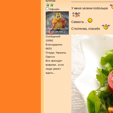
кулинар
У меня зелени побольше
Офлайн
Смакота ...
Стеллочка, спасибо
Сообщений:
10992
Благодарили:
8833
Откуда: Украина,
Одесса
Все приходит
вовремя , если
люди умеют
ждать...