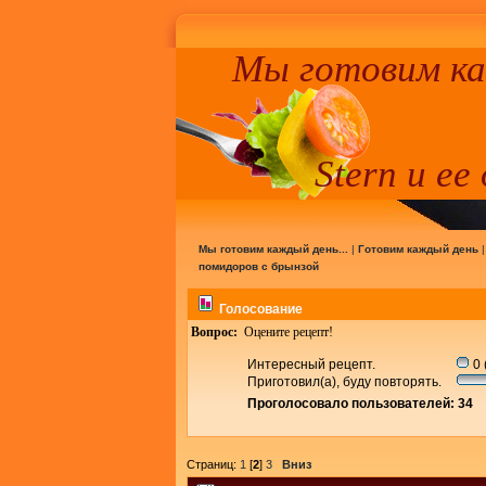
Мы готовим к
Stern и ее
Мы готовим каждый день...
|
Готовим каждый день
помидоров с брынзой
Голосование
Вопрос:
Оцените рецепт!
Интересный рецепт.
0 
Приготовил(а), буду повторять.
Проголосовало пользователей: 34
Страниц:
1
[
2
]
3
Вниз