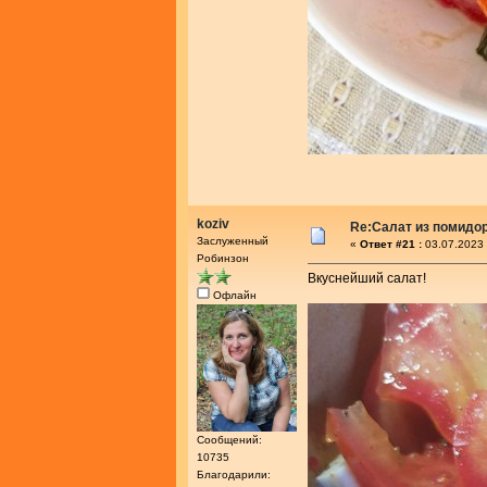
koziv
Re:Салат из помидо
Заслуженный
«
Ответ #21 :
03.07.2023 
Робинзон
Вкуснейший салат!
Офлайн
Сообщений:
10735
Благодарили: