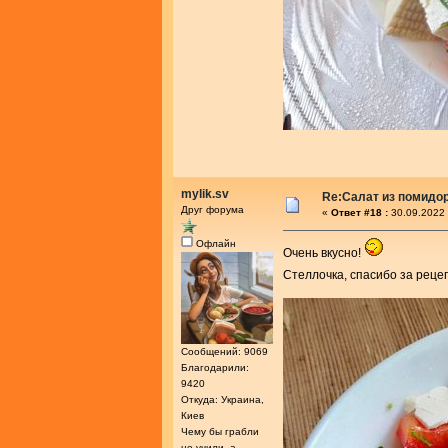
mylik.sv
Re:Салат из помидо
Друг форума
«
Ответ #18 :
30.09.2022 
Офлайн
Очень вкусно!
Стеллочка, спасибо за реце
Сообщений: 9069
Благодарили:
9420
Откуда: Украина,
Киев
Чему бы грабли
не учили, а