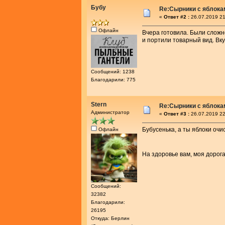
Бубу
Re:Сырники с яблока
«
Ответ #2 :
26.07.2019 21
Офлайн
Вчера готовила. Были сложн
и портили товарный вид. Вку
Сообщений: 1238
Благодарили: 775
Stern
Re:Сырники с яблока
Администратор
«
Ответ #3 :
26.07.2019 22
Бубусенька, а ты яблоки очи
Офлайн
На здоровье вам, моя дорог
Сообщений:
32382
Благодарили:
26195
Откуда: Берлин