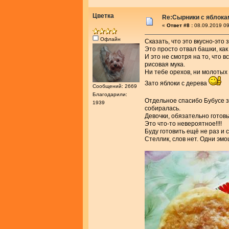
Цветка
Re:Сырники с яблока
«
Ответ #8 :
08.09.2019 09
Офлайн
Сказать, что это вкусно-это з
Это просто отвал башки, как 
И это не смотря на то, что 
рисовая мука.
Ни тебе орехов, ни молотых
Зато яблоки с дерева
Сообщений: 2669
Благодарили:
Отдельное спасибо Бубусе 
1939
собиралась.
Девочки, обязательно готовь
Это что-то невероятное!!!!
Буду готовить ещё не раз и 
Стеллик, слов нет. Одни эмоц