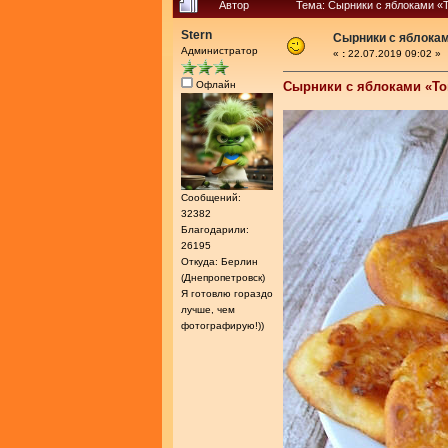
Автор
Тема: Сырники с яблоками «Т
Stern
Сырники с яблокам
Администратор
«
:
22.07.2019 09:02 »
Офлайн
Сырники с яблоками «То
Сообщений:
32382
Благодарили:
26195
Откуда: Берлин
(Днепропетровск)
Я готовлю гораздо
лучше, чем
фотографирую!))