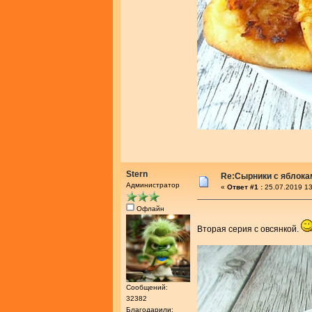
Stern
Re:Сырники с яблока
Администратор
«
Ответ #1 :
25.07.2019 13
Офлайн
Вторая серия с овсянкой.
Сообщений:
32382
Благодарили: