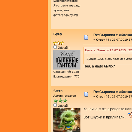
(Днепропетровск)
Я готовлю гораздо
лучше, чем
фотографирую!))
Бубу
Re:Сырники с яблока
«
Ответ #4 :
27.07.2019 17
Офлайн
Цитата: Stern от 26.07.2019 22
Бубусенька, а ты яблоки очис
Неа, а надо было?
Сообщений: 1238
Благодарили: 775
Stern
Re:Сырники с яблока
Администратор
«
Ответ #5 :
27.07.2019 17
Офлайн
Конечно, я же в рецепте на
Вот шкурки и прилипали.