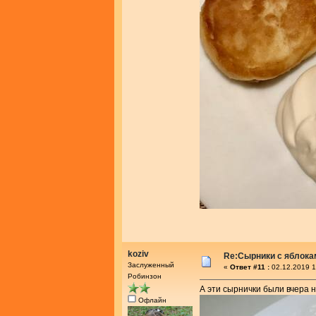
koziv
Re:Сырники с яблока
Заслуженный
«
Ответ #11 :
02.12.2019 1
Робинзон
А эти сырнички были вчера н
Офлайн