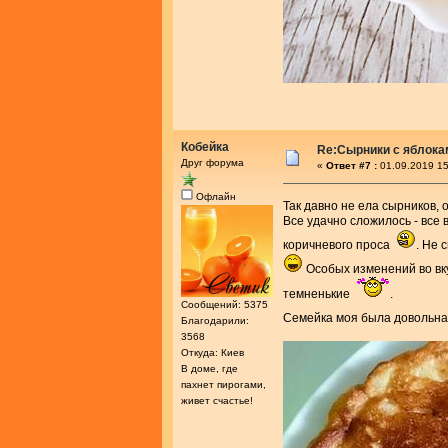
Кобейка
Re:Сырники с яблока
Друг форума
«
Ответ #7 :
01.09.2019 15
Офлайн
Так давно не ела сырников,
Все удачно сложилось - все 
коричневого проса
. Не 
Особых изменений во вку
темненькие
.
Сообщений: 5375
Семейка моя была довольна
Благодарили:
3568
Откуда: Киев
В доме, где
пахнет пирогами,
живет счастье!