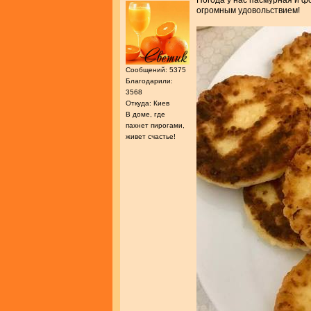
Погода у нас пасмурная и ф
огромным удовольствием!
Сообщений: 5375
Благодарили:
3568
Откуда: Киев
В доме, где
пахнет пирогами,
живет счастье!