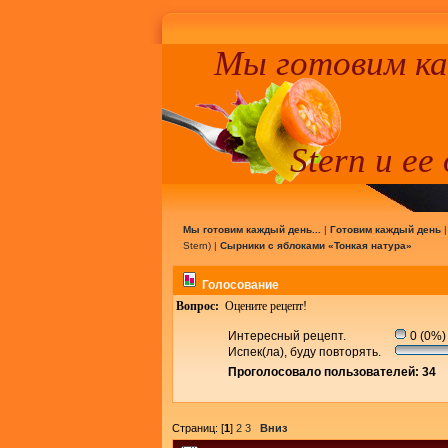
Мы готовим к
Stern и ее
Мы готовим каждый день...
|
Готовим каждый день
Stern
) |
Сырники с яблоками «Тонкая натура»
Голосование
Вопрос:
Оцените рецепт!
Интересный рецепт.
0 (0%)
Испек(ла), буду повторять.
Проголосовало пользователей: 34
Страниц: [
1
]
2
3
Вниз