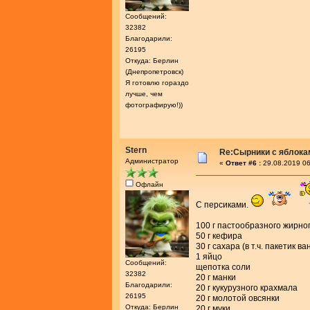
Сообщений:
32382
Благодарили:
26195
Откуда: Берлин
(Днепропетровск)
Я готовлю гораздо
лучше, чем
фотографирую!))
Stern
Re:Сырники с яблока
Администратор
«
Ответ #6 :
29.08.2019 06
Офлайн
С персиками.
100 г пастообразного жирног
50 г кефира
30 г сахара (в т.ч. пакетик в
1 яйцо
Сообщений:
щепотка соли
32382
20 г манки
Благодарили:
20 г кукурузного крахмала
26195
20 г молотой овсянки
Откуда: Берлин
20 г муки