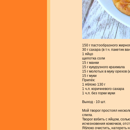
150 г пастообразного жирног
30 г сахара (в т.ч. пакетик в
1 яйцо
щепотка соли
15 г манки
15 г кукурузного крахмала
15 г молотых в муку орехов 
15 г муки
Припёк:
1 яблоко 130 г
1 ч.л. коричневого сахара
1 ч.л. без горки муки
Выход - 10 шт.
Мой творог простоял нескол
слила.
Творог взбить с яйцом, сол
исчезновения комочков, отст
Яблоко очистить, натереть н