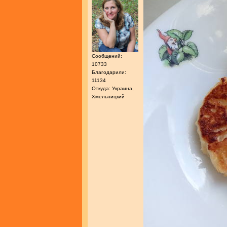
Сообщений:
10733
Благодарили:
11134
Откуда: Украина,
Хмельницкий