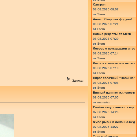
Сангрия
08.08.2026 08:07
от
Stern
Анонс! Скоро на форуме!
08.08.2026 07:21
от
Stern
Новые рецепты от Stern
08.08.2026 07:20
от
Stern
Лосось с помидорами и гор
08.08.2026 07:14
от
Stern
Лосось с лимоном и чеснок
08.08.2026 07:10
от
Stern
Пирог яблочный "Новинка"
Записан
08.08.2026 07:08
от
Stern
Винный напиток из лепестк
08.08.2026 07:05
от
mamalex
Слойки закусочные с сыром
07.08.2026 14:28
от
Stern
Филе рыбы в лимонно-медо
07.08.2026 14:27
от
Stern
Тарт с яблоками