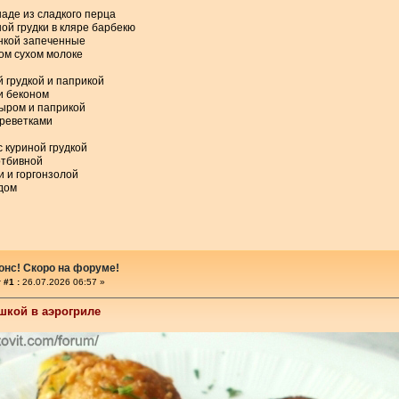
аде из сладкого перца
ой грудки в кляре барбекю
нкой запеченные
ом сухом молоке
й грудкой и паприкой
и беконом
сыром и паприкой
креветками
с куриной грудкой
отбивной
и и горгонзолой
дом
онс! Скоро на форуме!
 #1 :
26.07.2026 06:57 »
шкой в аэрогриле