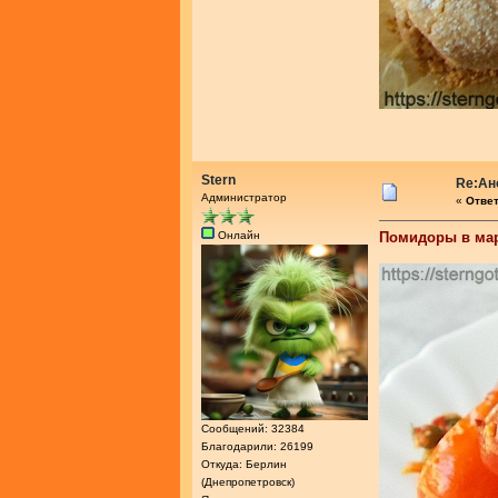
Stern
Re:Ан
Администратор
«
Ответ
Онлайн
Помидоры в мар
Сообщений: 32384
Благодарили: 26199
Откуда: Берлин
(Днепропетровск)