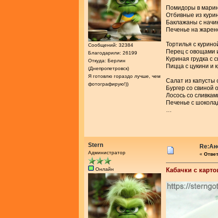
Помидоры в марин
Отбивные из курин
Баклажаны с начи
Печенье на жарен
Тортилья с курино
Сообщений: 32384
Перец с овощами 
Благодарили: 26199
Куриная грудка с 
Откуда: Берлин
Пицца с цукини и 
(Днепропетровск)
Я готовлю гораздо лучше, чем
Салат из капусты 
фотографирую!))
Бургер со свиной 
Лосось со сливкам
Печенье с шокола
…
Stern
Re:Ан
Администратор
«
Ответ
Онлайн
Кабачки с карто