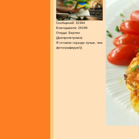
Сообщений: 32384
Благодарили: 26199
Откуда: Берлин
(Днепропетровск)
Я готовлю гораздо лучше, чем
фотографирую!))