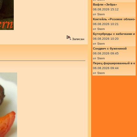
Вафли «Зебра»
06.08.2026 15:12
от
Stern
Коктейль «Розовое облако»
06.08.2026 10:21
от
Stern
Бутерброды с кабачками и
06.08.2026 10:20
Записан
от
Stern
Сэндвич с бужениной
06.08.2026 09:45
от
Stern
Перец фаршированный в ки
06.08.2026 09:44
от
Stern