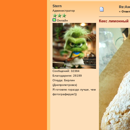
Stern
Re:Ан
Администратор
«
Ответ
Онлайн
Кекс лимонный
Сообщений: 32384
Благодарили: 26199
Откуда: Берлин
(Днепропетровск)
Я готовлю гораздо лучше, чем
фотографирую!))