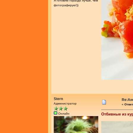
Я готовлю гораздо лучше, чем
фотографирую!))
Stern
Re:Ан
Администратор
«
Ответ
Онлайн
Отбивные из ку