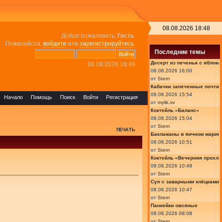
08.08.2026 18:48
Добро пожаловать,
Гость
.
Пожалуйста,
войдите
или
зарегистрируйтесь
.
Последние темы
Десерт из печенья с яблок
08.08.2026 18:48
08.08.2026 16:00
от
Stern
Кабачки запеченные почти
08.08.2026 15:54
Начало
Помощь
Поиск
Войти
Регистрация
от
mylik.sv
Коктейль «Баланс»
08.08.2026 15:04
от
Stern
ПЕЧАТЬ
Баклажаны в яичном марин
08.08.2026 10:51
от
Stern
Коктейль «Вечерняя прохла
08.08.2026 10:48
от
Stern
Суп с заварными клёцками
08.08.2026 10:47
от
Stern
Панкейки овсяные
08.08.2026 08:08
от
Stern