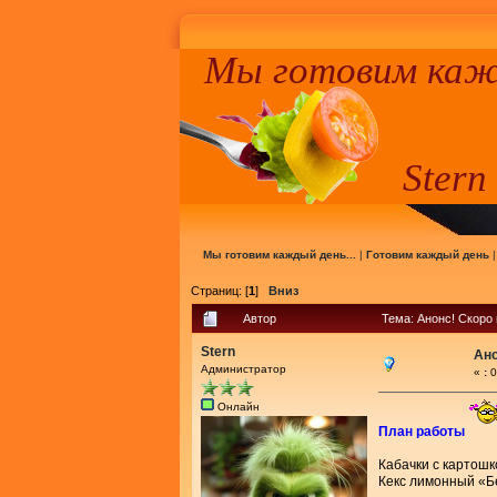
Мы готовим кажд
Stern
Мы готовим каждый день...
|
Готовим каждый день
Страниц: [
1
]
Вниз
Автор
Тема: Анонс! Скоро
Stern
Ано
Администратор
«
:
0
Онлайн
План работы
Кабачки с картошк
Кекс лимонный «