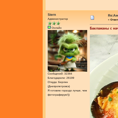
Stern
Re:Ан
Администратор
«
Ответ
Онлайн
Баклажаны с на
Сообщений: 32384
Благодарили: 26199
Откуда: Берлин
(Днепропетровск)
Я готовлю гораздо лучше, чем
фотографирую!))