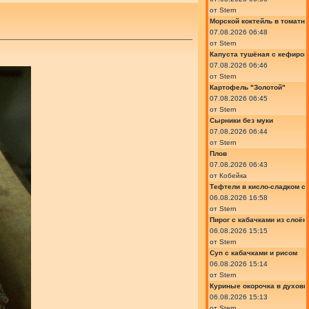
от
Stern
Морской коктейль в томатн
07.08.2026 06:48
от
Stern
Капуста тушёная с кефиром
07.08.2026 06:46
от
Stern
Картофель "Золотой"
07.08.2026 06:45
от
Stern
Сырники без муки
07.08.2026 06:44
от
Stern
Плов
07.08.2026 06:43
от
Кобейка
Тефтели в кисло-сладком с
06.08.2026 16:58
от
Stern
Пирог с кабачками из слоён
06.08.2026 15:15
от
Stern
Суп с кабачками и рисом
06.08.2026 15:14
от
Stern
Куриные окорочка в духовк
06.08.2026 15:13
от
Stern