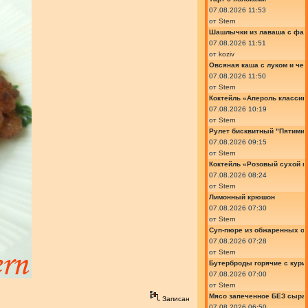
07.08.2026 11:53
от
Stern
Шашлычки из лаваша с фа
07.08.2026 11:51
от
koziv
Овсяная каша с луком и че
07.08.2026 11:50
от
Stern
Коктейль «Апероль классик
07.08.2026 10:19
от
Stern
Рулет бисквитный "Пятимин
07.08.2026 09:15
от
Stern
Коктейль «Розовый сухой м
07.08.2026 08:24
от
Stern
Лимонный крюшон
07.08.2026 07:30
от
Stern
Суп-пюре из обжаренных ов
07.08.2026 07:28
от
Stern
Бутерброды горячие с курин
07.08.2026 07:00
от
Stern
Мясо запеченное БЕЗ сыра 
Записан
07.08.2026 06:50