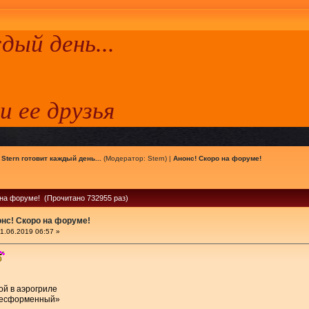
ый день...
 и ее друзья
|
Stern готовит каждый день...
(Модератор:
Stern
) |
Анонс! Скоро на форуме!
 на форуме! (Прочитано 732955 раз)
нс! Скоро на форуме!
1.06.2019 06:57 »
ой в аэрогриле
Бесформенный»