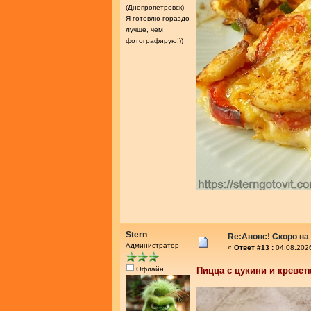
(Днепропетровск)
Я готовлю гораздо
лучше, чем
фотографирую!))
Stern
Re:Анонс! Скоро на
Администратор
«
Ответ #13 :
04.08.2026
Офлайн
Пицца с цукини и кревет