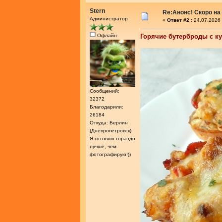
Stern
Re:Анонс! Скоро на
Администратор
«
Ответ #2 :
24.07.2026 
Офлайн
Горячие бутерброды с к
Сообщений:
32372
Благодарили:
26184
Откуда: Берлин
(Днепропетровск)
Я готовлю гораздо
лучше, чем
фотографирую!))