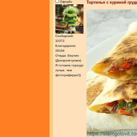
Офлайн
Тортилья с куриной груд
Сообщений:
32372
Благодарили:
26184
Откуда: Берлин
(Днепропетровск)
Я готовлю гораздо
лучше, чем
фотографирую!))