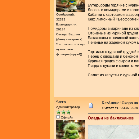
Бутерброды горячие с курин
Лосось с помидорами и горг
Кабачки с картошкой в аэро
Сообщений:
Кекс лимонный «Бесформе
32372
Благодарили:
Помидоры в маринаде из сл
26184
Отбивные из куриной грудки
Откуда: Берлин
Баклажаны с начинкой запе
(Днепропетровск)
Печенье на жареном сухом 
Я готовлю гораздо
лучше, чем
Тортилья с куриной грудкой 
фотографирую!))
Перец с овощами и беконом
Куриная грудка с сыром и п
Пицца с цукини и креветкам
Салат из капусты с куриной 
…
Stern
Re:Анонс! Скоро на
Администратор
«
Ответ #1 :
23.07.2026 
Офлайн
Оладьи из баклажанов