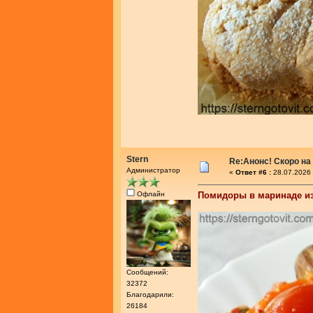
Stern
Re:Анонс! Скоро на
Администратор
«
Ответ #6 :
28.07.2026 
Офлайн
Помидоры в маринаде из
Сообщений:
32372
Благодарили:
26184