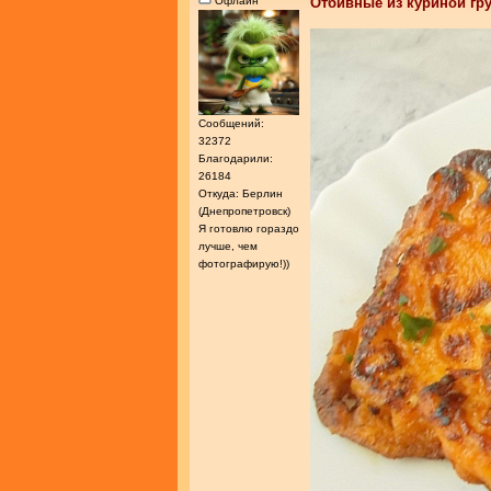
Офлайн
Отбивные из куриной гр
Сообщений:
32372
Благодарили:
26184
Откуда: Берлин
(Днепропетровск)
Я готовлю гораздо
лучше, чем
фотографирую!))