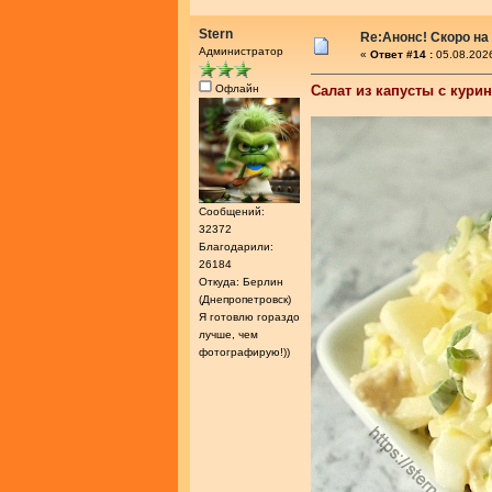
Stern
Re:Анонс! Скоро на
Администратор
«
Ответ #14 :
05.08.2026
Офлайн
Салат из капусты с кури
Сообщений:
32372
Благодарили:
26184
Откуда: Берлин
(Днепропетровск)
Я готовлю гораздо
лучше, чем
фотографирую!))