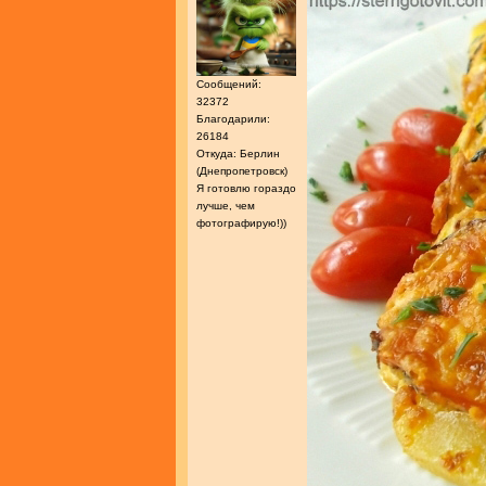
Сообщений:
32372
Благодарили:
26184
Откуда: Берлин
(Днепропетровск)
Я готовлю гораздо
лучше, чем
фотографирую!))