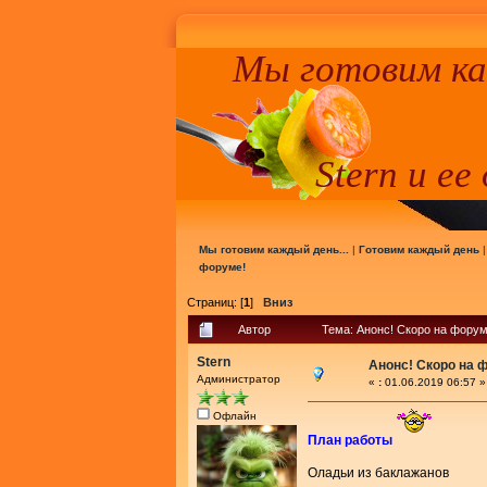
Мы готовим к
Stern и ее
Мы готовим каждый день...
|
Готовим каждый день
форуме!
Страниц: [
1
]
Вниз
Автор
Тема: Анонс! Скоро на форум
Stern
Анонс! Скоро на 
Администратор
«
:
01.06.2019 06:57 »
Офлайн
План работы
Оладьи из баклажанов