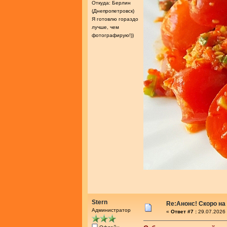
Откуда: Берлин
(Днепропетровск)
Я готовлю гораздо
лучше, чем
фотографирую!))
Stern
Re:Анонс! Скоро на
Администратор
«
Ответ #7 :
29.07.2026 