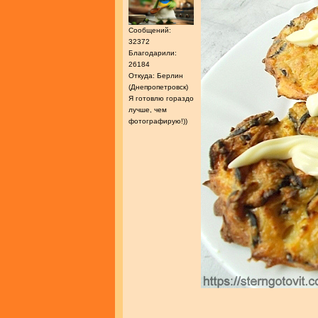
Сообщений:
32372
Благодарили:
26184
Откуда: Берлин
(Днепропетровск)
Я готовлю гораздо
лучше, чем
фотографирую!))