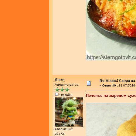
Stern
Re:Анонс! Скоро на
Администратор
«
Ответ #9 :
31.07.2026 
Офлайн
Печенье на жареном сух
Сообщений:
32372