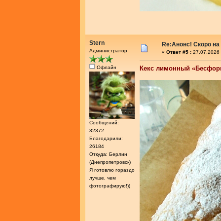
Stern
Re:Анонс! Скоро на
Администратор
«
Ответ #5 :
27.07.2026 
Офлайн
Кекс лимонный «Бесфо
Сообщений:
32372
Благодарили:
26184
Откуда: Берлин
(Днепропетровск)
Я готовлю гораздо
лучше, чем
фотографирую!))