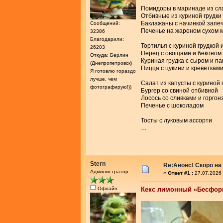
Помидоры в маринаде из сл
Отбивные из куриной грудки
Баклажаны с начинкой запе
Сообщений:
Печенье на жареном сухом 
32386
Благодарили:
Тортилья с куриной грудкой 
26203
Перец с овощами и беконом
Откуда: Берлин
Куриная грудка с сыром и п
(Днепропетровск)
Пицца с цукини и креветкам
Я готовлю гораздо
лучше, чем
Салат из капусты с куриной 
фотографирую!))
Бургер со свиной отбивной
Лосось со сливками и горгон
Печенье с шоколадом
Тосты с луковым ассорти
…
Stern
Re:Анонс! Скоро на
Администратор
«
Ответ #1 :
27.07.2026 
Офлайн
Кекс лимонный «Бесфо