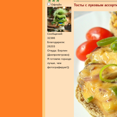
Офлайн
Тосты с луковым ассорт
Сообщений:
32386
Благодарили:
26203
Откуда: Берлин
(Днепропетровск)
Я готовлю гораздо
лучше, чем
фотографирую!))