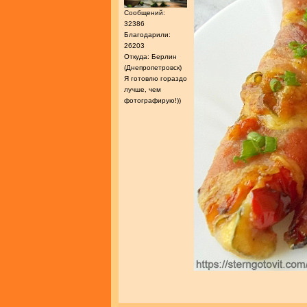
Сообщений:
32386
Благодарили:
26203
Откуда: Берлин
(Днепропетровск)
Я готовлю гораздо
лучше, чем
фотографирую!))