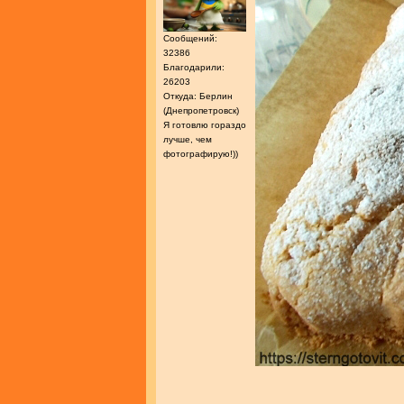
Сообщений:
32386
Благодарили:
26203
Откуда: Берлин
(Днепропетровск)
Я готовлю гораздо
лучше, чем
фотографирую!))