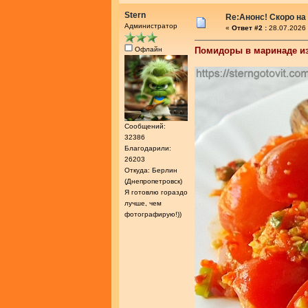
Stern
Re:Анонс! Скоро на
Администратор
«
Ответ #2 :
28.07.2026 
Офлайн
Помидоры в маринаде из
Сообщений:
32386
Благодарили:
26203
Откуда: Берлин
(Днепропетровск)
Я готовлю гораздо
лучше, чем
фотографирую!))