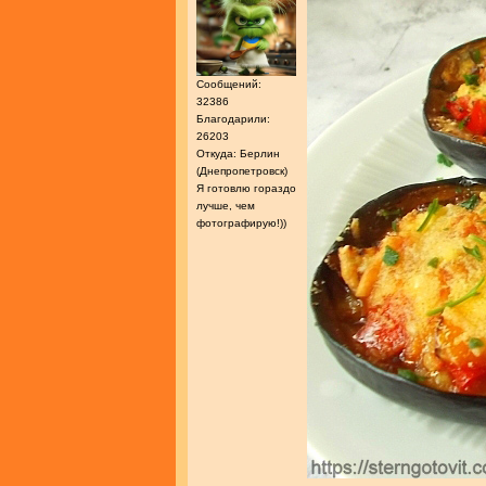
Сообщений:
32386
Благодарили:
26203
Откуда: Берлин
(Днепропетровск)
Я готовлю гораздо
лучше, чем
фотографирую!))