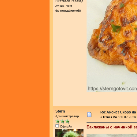
Я готовлю гораздо
лучше, чем
фотографирую!))
Stern
Re:Анонс! Скоро на
Администратор
«
Ответ #4 :
30.07.2026 
Офлайн
Баклажаны с начинкой з