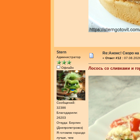
Stern
Re:Анонс! Скоро на
Администратор
«
Ответ #12 :
07.08.2026
Офлайн
Лосось со сливками и го
Сообщений:
32386
Благодарили:
26203
Откуда: Берлин
(Днепропетровск)
Я готовлю гораздо
лучше, чем