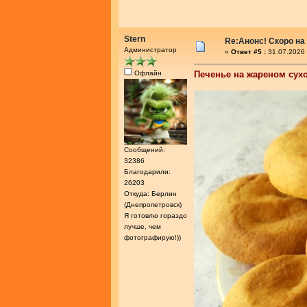
Stern
Re:Анонс! Скоро на
Администратор
«
Ответ #5 :
31.07.2026 
Офлайн
Печенье на жареном сух
Сообщений:
32386
Благодарили:
26203
Откуда: Берлин
(Днепропетровск)
Я готовлю гораздо
лучше, чем
фотографирую!))