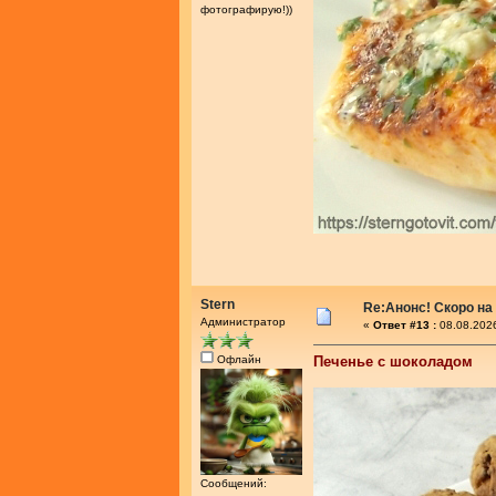
фотографирую!))
Stern
Re:Анонс! Скоро на
Администратор
«
Ответ #13 :
08.08.2026
Офлайн
Печенье с шоколадом
Сообщений: