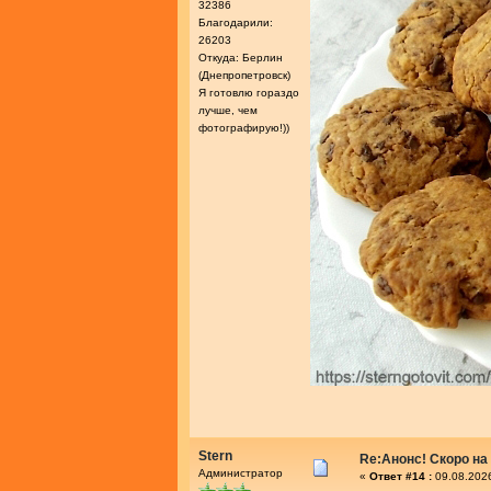
32386
Благодарили:
26203
Откуда: Берлин
(Днепропетровск)
Я готовлю гораздо
лучше, чем
фотографирую!))
Stern
Re:Анонс! Скоро на
Администратор
«
Ответ #14 :
09.08.2026