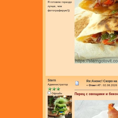
Я готовлю гораздо
лучше, чем
фотографирую!))
Stern
Re:Анонс! Скоро на
Администратор
«
Ответ #7 :
02.08.2026 
Офлайн
Перец с овощами и беко