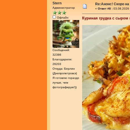
Stern
Re:Анонс! Скоро на
Администратор
«
Ответ #8 :
03.08.2026 
Офлайн
Куриная грудка с сыром
Сообщений:
32386
Благодарили:
26203
Откуда: Берлин
(Днепропетровск)
Я готовлю гораздо
лучше, чем
фотографирую!))