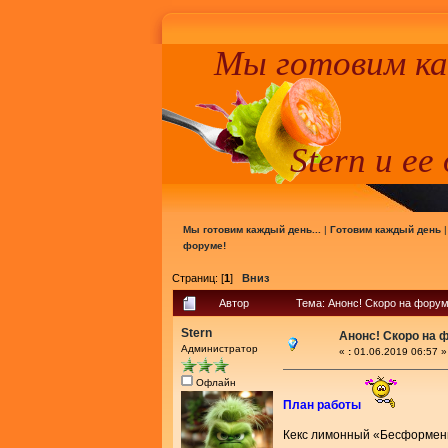
Мы готовим к
Stern и ее
Мы готовим каждый день...
|
Готовим каждый день
форуме!
Страниц: [
1
]
Вниз
Автор
Тема: Анонс! Скоро на форум
Stern
Анонс! Скоро на 
Администратор
«
:
01.06.2019 06:57 »
Офлайн
План работы
Кекс лимонный «Бесформе