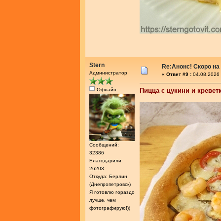
Stern
Re:Анонс! Скоро на
Администратор
«
Ответ #9 :
04.08.2026 
Офлайн
Пицца с цукини и кревет
Сообщений:
32386
Благодарили:
26203
Откуда: Берлин
(Днепропетровск)
Я готовлю гораздо
лучше, чем
фотографирую!))