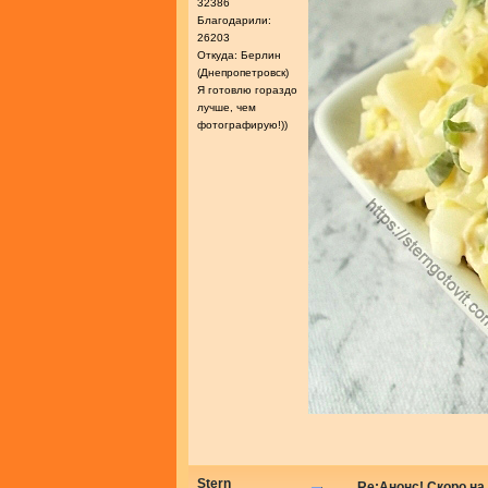
32386
Благодарили:
26203
Откуда: Берлин
(Днепропетровск)
Я готовлю гораздо
лучше, чем
фотографирую!))
Stern
Re:Анонс! Скоро на