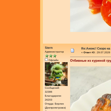
Stern
Re:Анонс! Скоро на
Администратор
«
Ответ #3 :
29.07.2026 
Офлайн
Отбивные из куриной гр
Сообщений:
32386
Благодарили:
26203
Откуда: Берлин
(Днепропетровск)