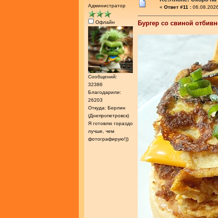
Администратор
«
Ответ #11 :
06.08.2026
Офлайн
Бургер со свиной отбив
Сообщений:
32386
Благодарили:
26203
Откуда: Берлин
(Днепропетровск)
Я готовлю гораздо
лучше, чем
фотографирую!))