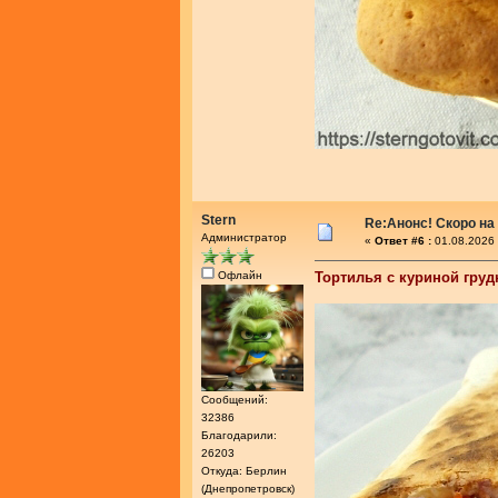
Stern
Re:Анонс! Скоро на
Администратор
«
Ответ #6 :
01.08.2026 
Офлайн
Тортилья с куриной груд
Сообщений:
32386
Благодарили:
26203
Откуда: Берлин
(Днепропетровск)