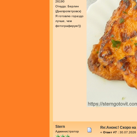
26190
Откуда: Берлин
(Днепропетровск)
Я готовлю гораздо
лучше, чем
фотографирую!))
Stern
Re:Анонс! Скоро на
Администратор
«
Ответ #7 :
30.07.2026 