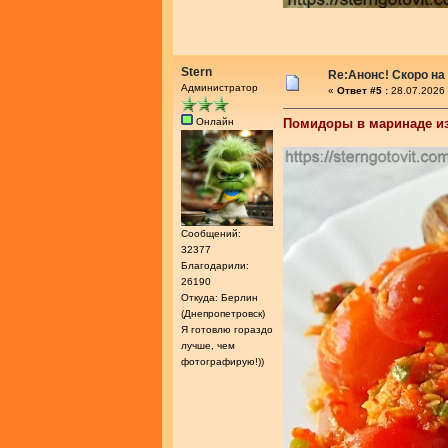
Stern
Re:Анонс! Скоро на
Администратор
«
Ответ #5 :
28.07.2026 
Онлайн
Помидоры в маринаде из
Сообщений:
32377
Благодарили:
26190
Откуда: Берлин
(Днепропетровск)
Я готовлю гораздо
лучше, чем
фотографирую!))