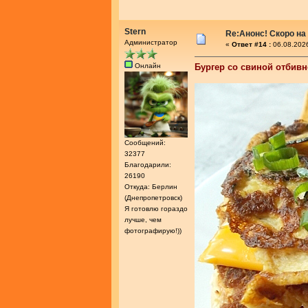
Stern
Re:Анонс! Скоро на
Администратор
«
Ответ #14 :
06.08.2026
Онлайн
Бургер со свиной отбив
Сообщений:
32377
Благодарили:
26190
Откуда: Берлин
(Днепропетровск)
Я готовлю гораздо
лучше, чем
фотографирую!))