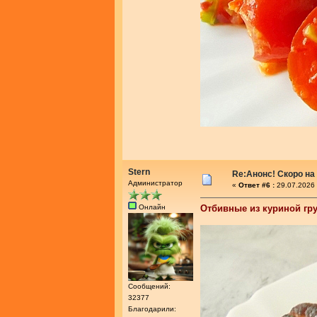
Stern
Re:Анонс! Скоро на
Администратор
«
Ответ #6 :
29.07.2026 
Онлайн
Отбивные из куриной гр
Сообщений:
32377
Благодарили: