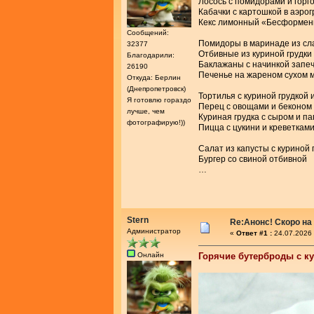
Лосось с помидорами и горг
Кабачки с картошкой в аэро
Кекс лимонный «Бесформе
Сообщений:
Помидоры в маринаде из сл
32377
Отбивные из куриной грудки
Благодарили:
Баклажаны с начинкой запе
26190
Печенье на жареном сухом 
Откуда: Берлин
(Днепропетровск)
Тортилья с куриной грудкой 
Я готовлю гораздо
Перец с овощами и беконом
лучше, чем
Куриная грудка с сыром и п
фотографирую!))
Пицца с цукини и креветкам
Салат из капусты с куриной 
Бургер со свиной отбивной
…
Stern
Re:Анонс! Скоро на
Администратор
«
Ответ #1 :
24.07.2026 
Онлайн
Горячие бутерброды с к