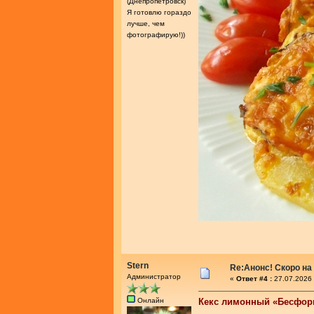
(Днепропетровск)
Я готовлю гораздо
лучше, чем
фотографирую!))
Stern
Re:Анонс! Скоро на
Администратор
«
Ответ #4 :
27.07.2026 
Онлайн
Кекс лимонный «Бесфо