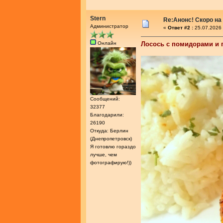
Stern
Re:Анонс! Скоро на
Администратор
«
Ответ #2 :
25.07.2026 
Онлайн
Лосось с помидорами и 
Сообщений:
32377
Благодарили:
26190
Откуда: Берлин
(Днепропетровск)
Я готовлю гораздо
лучше, чем
фотографирую!))