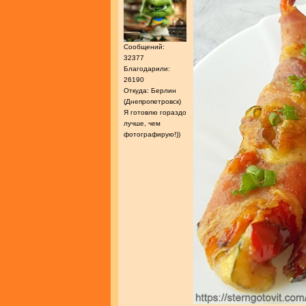
Сообщений:
32377
Благодарили:
26190
Откуда: Берлин
(Днепропетровск)
Я готовлю гораздо
лучше, чем
фотографирую!))