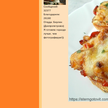
Сообщений:
32377
Благодарили:
26190
Откуда: Берлин
(Днепропетровск)
Я готовлю гораздо
лучше, чем
фотографирую!))