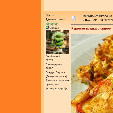
Stern
Re:Анонс! Скоро на
Администратор
«
Ответ #11 :
03.08.2026
Онлайн
Куриная грудка с сыром
Сообщений:
32377
Благодарили:
26190
Откуда: Берлин
(Днепропетровск)
Я готовлю гораздо
лучше, чем
фотографирую!))