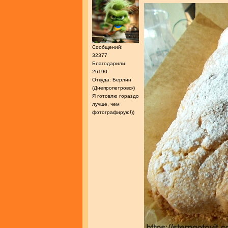
Сообщений:
32377
Благодарили:
26190
Откуда: Берлин
(Днепропетровск)
Я готовлю гораздо
лучше, чем
фотографирую!))