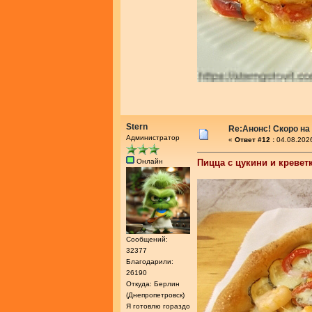
Stern
Re:Анонс! Скоро на
Администратор
«
Ответ #12 :
04.08.2026
Онлайн
Пицца с цукини и кревет
Сообщений:
32377
Благодарили:
26190
Откуда: Берлин
(Днепропетровск)
Я готовлю гораздо