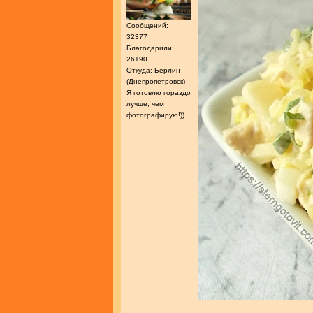
Сообщений:
32377
Благодарили:
26190
Откуда: Берлин
(Днепропетровск)
Я готовлю гораздо
лучше, чем
фотографирую!))