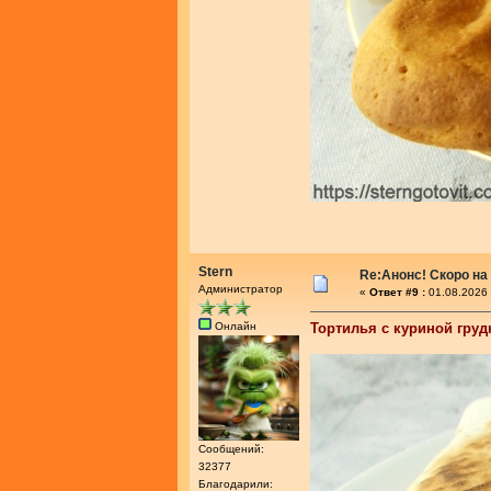
Stern
Re:Анонс! Скоро на
Администратор
«
Ответ #9 :
01.08.2026 
Онлайн
Тортилья с куриной груд
Сообщений:
32377
Благодарили: