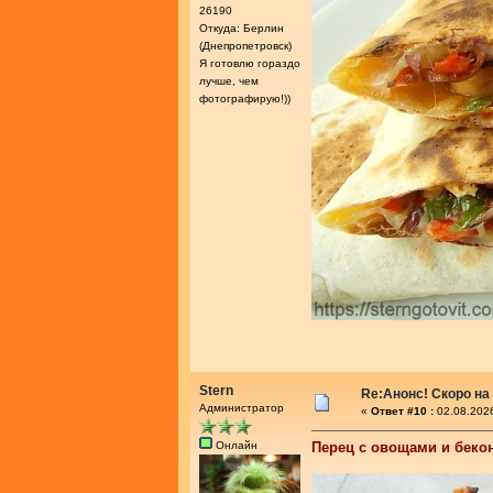
26190
Откуда: Берлин
(Днепропетровск)
Я готовлю гораздо
лучше, чем
фотографирую!))
Stern
Re:Анонс! Скоро на
Администратор
«
Ответ #10 :
02.08.2026
Онлайн
Перец с овощами и беко