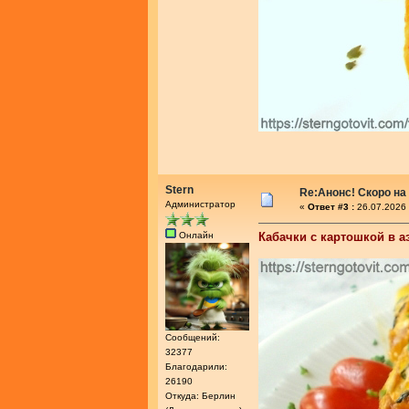
Stern
Re:Анонс! Скоро на
Администратор
«
Ответ #3 :
26.07.2026 
Онлайн
Кабачки с картошкой в а
Сообщений:
32377
Благодарили:
26190
Откуда: Берлин