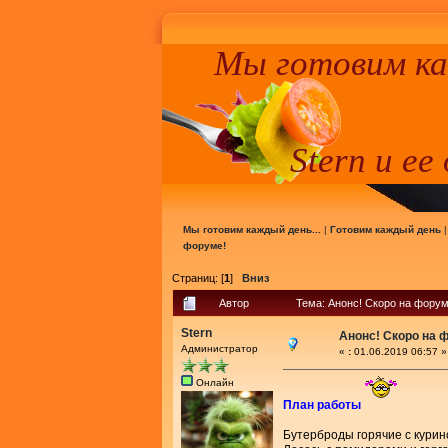
Мы готовим к
Stern и ее
Мы готовим каждый день...
|
Готовим каждый день
форуме!
Страниц: [
1
]
Вниз
Автор
Тема: Анонс! Скоро на форум
Stern
Анонс! Скоро на 
Администратор
«
:
01.06.2019 06:57 »
Онлайн
План работы
Бутерброды горячие с курин