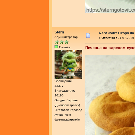
Stern
Re:Анонс! Скоро на
Администратор
«
Ответ #8 :
31.07.2026 
Онлайн
Печенье на жареном сух
Сообщений:
32377
Благодарили:
26190
Откуда: Берлин
(Днепропетровск)
Я готовлю гораздо
лучше, чем
фотографирую!))